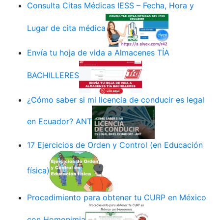
Consulta Citas Médicas IESS – Fecha, Hora y
Lugar de cita médica
Envía tu hoja de vida a Almacenes TÍA
BACHILLERES
¿Cómo saber si mi licencia de conducir es legal
en Ecuador? ANT
17 Ejercicios de Orden y Control (en Educación
física)
Procedimiento para obtener tu CURP en México
con Homonimia