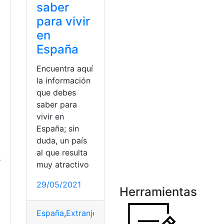
saber
para vivir
en
España
Encuentra aquí
la información
que debes
saber para
vivir en
España; sin
duda, un país
al que resulta
s
muy atractivo
29/05/2021
Herramientas
España
,
Extranjero
,
Inmigrantes
,
Leyes
,
Lugar
,
Mapa