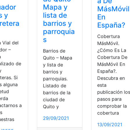
a De
uador
Mapa y
MásMóvil
s y
lista de
En
retera
barrios y
España?
parroquia
Cobertura
s
 Vial del
MásMóvil.
dor –
¿Cómo Es La
Barrios de
a
Cobertura De
Quito – Mapa
alizado de
MásMóvil En
y lista de
y
España?.
barrios y
teras. Si
Descubra en
parroquias.
s alguna
esta
Listado de
ietud
publicación lo
barrios de la
erda
pasos para
ciudad de
actarnos a
comprobar la
Quito y
és
cobertura
29/09/2021
uestras
13/09/2021