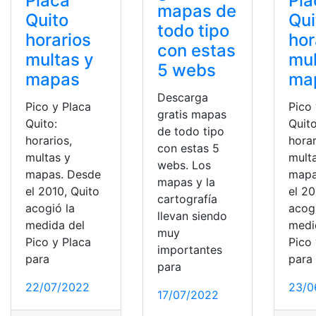
Placa
Pla
mapas de
Quito
Qui
todo tipo
horarios
hor
con estas
multas y
mul
5 webs
mapas
ma
Descarga
Pico y Placa
Pico
gratis mapas
Quito:
Quito
de todo tipo
horarios,
horar
con estas 5
multas y
mult
webs. Los
mapas. Desde
mapa
mapas y la
el 2010, Quito
el 20
cartografía
acogió la
acog
llevan siendo
medida del
medi
muy
Pico y Placa
Pico
importantes
para
para
para
22/07/2022
23/0
17/07/2022