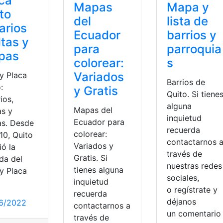
ca
Mapa y
Mapas
to
lista de
del
arios
barrios y
Ecuador
tas y
parroquia
para
pas
s
colorear:
Variados
 y Placa
Barrios de
:
y Gratis
Quito. Si tiene
ios,
alguna
Mapas del
as y
inquietud
Ecuador para
s. Desde
recuerda
colorear:
10, Quito
contactarnos 
Variados y
ió la
través de
Gratis. Si
da del
nuestras redes
tienes alguna
 y Placa
sociales,
inquietud
o regístrate y
recuerda
déjanos
6/2022
contactarnos a
un comentari
través de