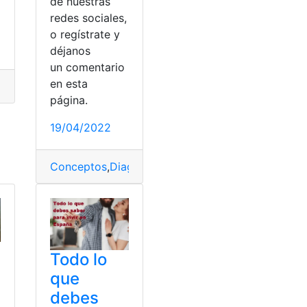
de nuestras
as
,
multas
,
Multas
redes sociales,
o regístrate y
déjanos
un comentario
en esta
r
,
Mapas
,
Parroquias
,
Quito
página.
19/04/2022
Conceptos
,
Diagrama
,
Ejemplos
,
Ejemplos cortos
,
M
Todo lo
que
debes