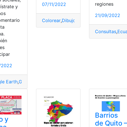
as
,
naturales
,
Regiones
,
Sierra
,
Sierra-Amazonía
regiones
07/11/2022
ístrate y
nos
21/09/2022
omentario
Colorear
,
Dibujos
,
Ecuador
,
Geografía
,
Int
sta
Consultas
,
Ecu
na.
ién
es
cipar
1/2022
le Earth
,
GPS
,
Mapas
,
Modelos
,
Navegadores
,
Recomendacio
Barrios
o y
de Quito 