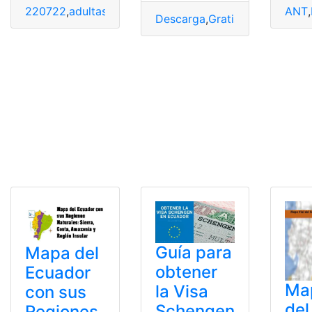
220722
,
adultas mayores
,
consulta de multas
,
Mapas
ANT
,
Mu
,
Descarga
,
Gratis
,
Gratuita
,
Map
Guía para
Mapa del
obtener
Ecuador
Map
la Visa
con sus
del
Schengen
Regiones