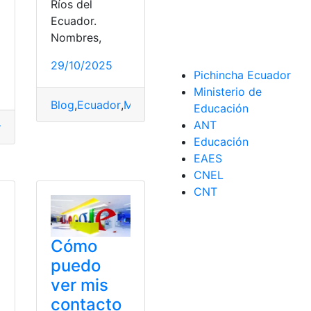
Ríos del
Ecuador.
Nombres,
29/10/2025
Pichincha Ecuador
Ministerio de
Blog
,
Ecuador
,
Mapas
,
Ríos
Educación
ANT
r
,
Mapa del Ecuador
,
Mapa Físico
,
Mapa Geográfico
,
Mapa Pol
Educación
EAES
Mapas
,
top1
,
top2
CNEL
CNT
Cómo
puedo
ver mis
contacto