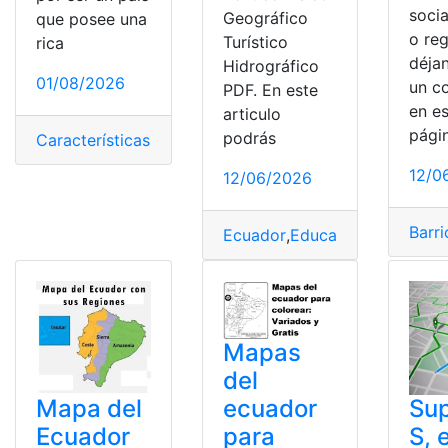
socia
Geográfico
que posee una
o reg
Turístico
rica
déja
Hidrográfico
01/08/2026
un c
PDF. En este
en e
articulo
pági
podrás
Características
,
Ecuador
,
Mapas
,
Nombre
,
Ríos
12/0
12/06/2026
Barri
Ecuador
,
EducarEcuador
,
Mapa
Mapas
del
ecuador
Mapa del
Su
para
Ecuador
S, 