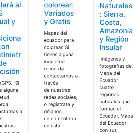
colorear:
ilará al
Naturales
Variados
S
: Sierra,
y Gratis
ual y
Costa,
Amazonía
Mapas del
iciona
y Región
ecuador para
con
Insular
colorear. Si
tímetr
tienes alguna
Imágenes y
inquietud
de
fotografías del
recuerda
cisión
Mapa del
contactarnos a
Ecuador
través
rGPS. Si
cuatro
de nuestras
s alguna
regiones
redes sociales,
ietud
naturales que
o regístrate y
erda
forman el
déjanos
actarnos a
Ecuador. Mapa
un comentario
és
del Ecuador
en esta
uestras
con sus
 sociales,