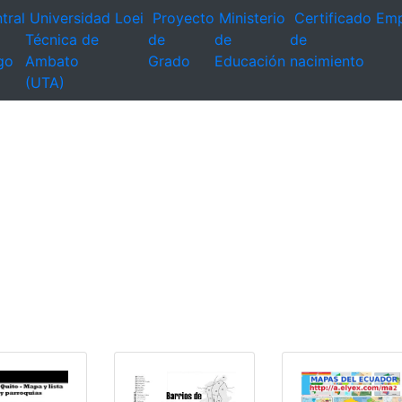
tral
Universidad
Loei
Proyecto
Ministerio
Certificado
Emp
Técnica de
de
de
de
go
Ambato
Grado
Educación
nacimiento
(UTA)