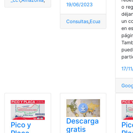
_cc1
,
Amazonía
,
Costa
,
Costa- Galápagos
,
Ecuador
,
Map
19/06/2023
o reg
déja
un c
Consultas
,
Ecuador
,
Mapas
en e
pági
Tamb
pued
parti
17/1
Goog
Descarga
Pico y
Pic
gratis