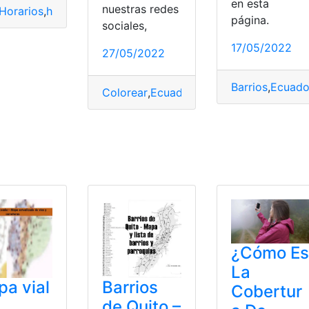
en esta
nuestras redes
ltas
Horarios
,
Multas
,
horarios de atención
,
horarios de visita a PPL
,
Map
as
,
Web
página.
sociales,
17/05/2022
27/05/2022
Barrios
,
Ecuado
Colorear
,
Ecuador
,
Gratis
,
Mapas
,
Quito
¿Cómo Es
La
a vial
Barrios
Cobertur
de Quito –