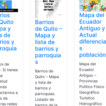
Mapa del
rios
Ecuador
Quito
Barrios
Antiguo y
pa y
de Quito –
Actual
ta de
Mapa y
diferenci
rios y
lista de
s
roquia
barrios y
población
parroquia
s
Mapa del
os de
Ecuador
. Si tienes
Barrios de
Antiguo –
na
Quito – Mapa
Provincias
ietud
y lista de
Político Físico
erda
barrios y
Geográfico
actarnos a
parroquias.
Turístico
és de
Listado de
Hidrográfico
tras redes
barrios de la