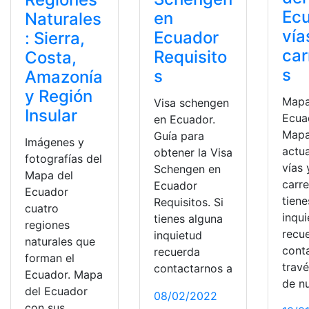
Ec
en
Naturales
vía
Ecuador
: Sierra,
car
Requisito
Costa,
s
s
Amazonía
y Región
Mapa
Visa schengen
Insular
Ecua
en Ecuador.
Map
Guía para
Imágenes y
actu
obtener la Visa
fotografías del
vías 
Schengen en
Mapa del
carre
Ecuador
Ecuador
tiene
Requisitos. Si
cuatro
inqu
tienes alguna
regiones
recu
inquietud
naturales que
cont
recuerda
forman el
trav
contactarnos a
Ecuador. Mapa
de n
del Ecuador
08/02/2022
con sus