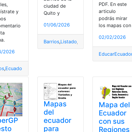
PDF. En este
les,
ciudad de
articulo
ístrate y
Quito y
podrás mirar
nos
01/06/2026
los mapas con
omentario
sta
02/02/2026
na.
Barrios
,
Listado
,
Mapas
,
Parroquias
,
Quito
6/2026
EducarEcuado
os
,
Ecuador
,
Mapas
,
Parroquias
,
Quito
,
Regiones
 del Ecuador
,
Mapa Físico
,
Mapa Geográfico
,
Mapa Político
,
Mapas
Mapa del
del
Ecuador
ecuador
perGP
con sus
para
esto
Regiones