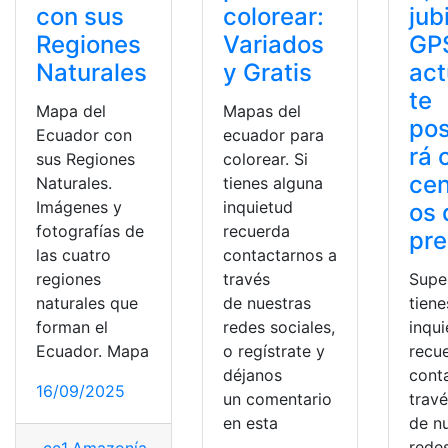
colorear:
con sus
jub
Variados
Regiones
GP
y Gratis
Naturales
act
te
Mapas del
Mapa del
pos
ecuador para
Ecuador con
rá 
colorear. Si
sus Regiones
cen
tienes alguna
Naturales.
inquietud
Imágenes y
os 
recuerda
fotografías de
pre
contactarnos a
las cuatro
través
regiones
Supe
de nuestras
naturales que
tiene
redes sociales,
forman el
inqu
o regístrate y
Ecuador. Mapa
recu
déjanos
cont
16/09/2025
un comentario
trav
en esta
de n
redes