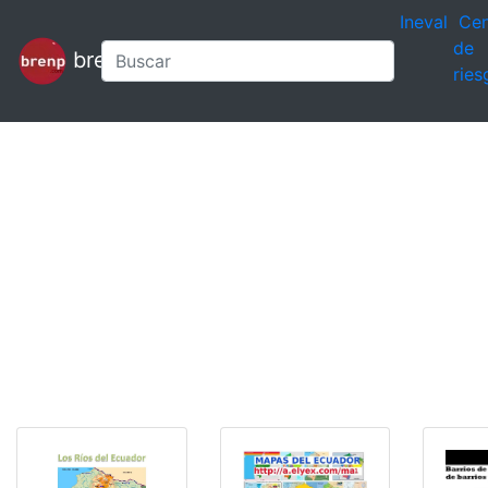
Ineval
Cen
de
brenp
ries