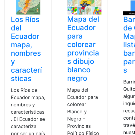
Mapa del
Los Ríos
Bar
Ecuador
del
de 
para
Ecuador
Ma
colorear
mapa,
lis
provincia
nombres
bar
s dibujo
y
par
blanco
caracterí
s
negro
sticas
Barri
Quito
Mapa del
Los Ríos del
algu
Ecuador para
Ecuador mapa,
inqu
colorear
nombres y
recu
Blanco y
características
cont
Negro –
. El Ecuador se
trav
Provincias
caracteriza
nues
Político Físico
por ser un país