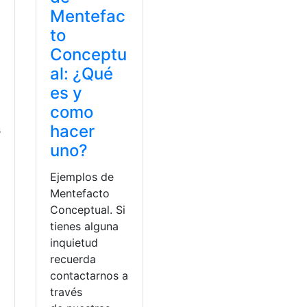
Mentefac
to
Conceptu
al: ¿Qué
es y
como
hacer
s
uno?
Ejemplos de
Mentefacto
a
Conceptual. Si
tienes alguna
inquietud
recuerda
contactarnos a
través
o