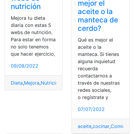
mejor el
nutrición
aceite o la
Mejora tu dieta
manteca de
diaria con estas 5
cerdo?
webs de nutrición.
Para estar en forma
Qué es mejor el
no solo tenemos
aceite o la
que hacer ejercicio,
manteca. Si tienes
alguna inquietud
09/08/2022
recuerda
contactarnos a
través de nuestras
Dieta
,
Mejora
,
Nutrición
,
vida diaria
,
Web
redes sociales,
o regístrate y
07/07/2022
aceite
,
cocinar
,
Comida
,
d