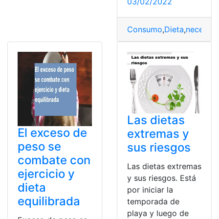
03/02/2022
Consumo
,
Dieta
,
necesid
Las dietas
El exceso de
extremas y
peso se
sus riesgos
combate con
Las dietas extremas
ejercicio y
y sus riesgos. Está
dieta
por iniciar la
equilibrada
temporada de
playa y luego de