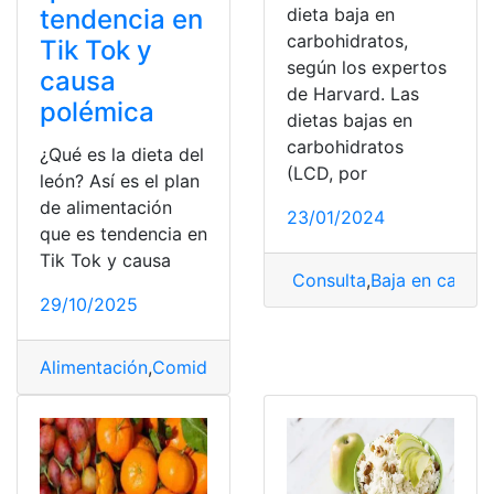
dieta baja en
tendencia en
carbohidratos,
Tik Tok y
según los expertos
causa
de Harvard. Las
polémica
dietas bajas en
carbohidratos
¿Qué es la dieta del
(LCD, por
león? Así es el plan
de alimentación
23/01/2024
que es tendencia en
Tik Tok y causa
Consulta
,
Baja en carboh
29/10/2025
Alimentación
,
Comida
,
Dieta
,
dietas
,
TikTok