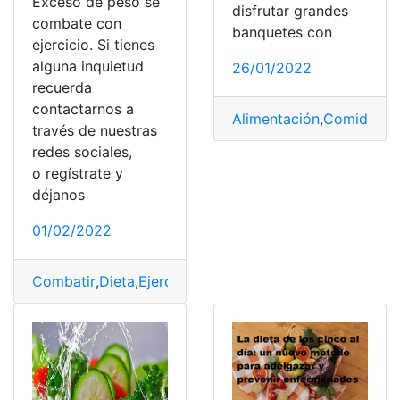
Exceso de peso se
disfrutar grandes
combate con
banquetes con
ejercicio. Si tienes
alguna inquietud
26/01/2022
recuerda
contactarnos a
Alimentación
,
Comida
,
Di
través de nuestras
redes sociales,
o regístrate y
déjanos
01/02/2022
Combatir
,
Dieta
,
Ejercicios
,
exceso
,
peso