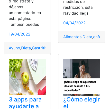
o regístrate y
medidas de
déjanos
restricción, esta
un comentario en
Navidad llega
esta página.
04/04/2022
También puedes
19/04/2022
Alimentos
,
Dieta
,
enferme
Ayuno
,
Dieta
,
Gastritis
,
Perder peso
,
peso
3 apps para
¿Cómo elegir
ayudarte a
el