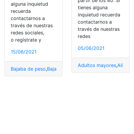
partir de los 40. Si
alguna inquietud
tienes alguna
recuerda
inquietud recuerda
contactarnos a
contactarnos a
través de nuestras
través de nuestras
redes sociales,
redes
o regístrate y
05/06/2021
15/06/2021
Adultos mayores
,
Alimen
Bajaba de peso
,
Bajar de peso
,
Dieta
,
Ejercicios
,
Ejercito
,