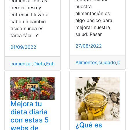
comenzar dietas
nuestra
perder peso y
alimentación es
entrenar. Llevar a
algo básico para
cabo un cambio
mejorar nuestra
físico nunca es
salud. Pasar
tarea fácil. Y
27/08/2022
01/09/2022
Alimentos
,
cuidado
,
Dieta
,
comenzar
,
Dieta
,
Entrenadores
,
Mejores
,
webs
Mejora tu
dieta diaria
con estas 5
¿Qué es
webs de