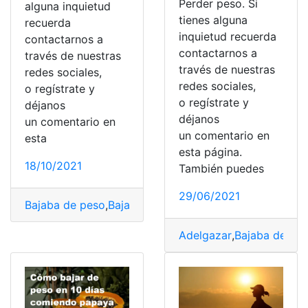
Perder peso. Si
alguna inquietud
tienes alguna
recuerda
inquietud recuerda
contactarnos a
contactarnos a
través de nuestras
través de nuestras
redes sociales,
redes sociales,
o regístrate y
o regístrate y
déjanos
déjanos
un comentario en
un comentario en
esta
esta página.
18/10/2021
También puedes
29/06/2021
Bajaba de peso
,
Bajar de peso
,
Consejos
,
Perder peso
,
S
Adelgazar
,
Bajaba de pe