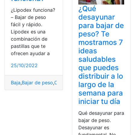
¿Qué
¿Lipodex funciona?
desayunar
– Bajar de peso
para bajar de
fácil y rápido.
Lipodex es una
peso? Te
combinación de
mostramos 7
pastillas que te
ideas
ofrecen ayudar a
saludables
25/10/2022
que puedes
distribuir a lo
Baja
,
Bajar de peso
,
Consultas
,
Ecuador
,
pastillas
,
top2
largo de la
semana para
iniciar tu día
Qué desayunar para
bajar de peso.
Desayunar es
fundamental. No