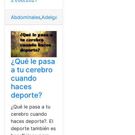
Abdominales
,
Adelgazar
,
Alimentación
,
Alimentos
,
Bajab
¿Qué le pasa
a tu cerebro
cuando
haces
deporte?
¿Qué le pasa a tu
cerebro cuando
haces deporte?. El
deporte también es