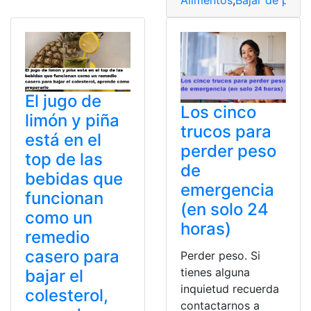
Alimentos
,
Bajar de peso
,
El jugo de
Los cinco
limón y piña
trucos para
está en el
perder peso
top de las
de
bebidas que
emergencia
funcionan
(en solo 24
como un
horas)
remedio
casero para
Perder peso. Si
tienes alguna
bajar el
inquietud recuerda
colesterol,
contactarnos a