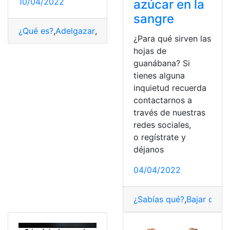
10/04/2022
azúcar en la
sangre
¿Qué es?
,
Adelgazar
,
Bajar de peso
,
Consultas
,
Recetas
¿Para qué sirven las
hojas de
guanábana? Si
tienes alguna
inquietud recuerda
contactarnos a
través de nuestras
redes sociales,
o regístrate y
déjanos
04/04/2022
¿Sabías qué?
,
Bajar de p