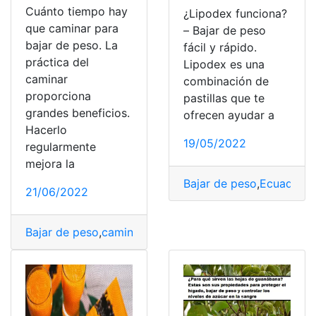
Cuánto tiempo hay
¿Lipodex funciona?
que caminar para
– Bajar de peso
bajar de peso. La
fácil y rápido.
práctica del
Lipodex es una
caminar
combinación de
proporciona
pastillas que te
grandes beneficios.
ofrecen ayudar a
Hacerlo
19/05/2022
regularmente
mejora la
Bajar de peso
,
Ecuador
,
f
21/06/2022
Bajar de peso
,
caminar
,
peso
,
Recomendaciones
,
tiempo