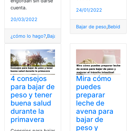
engordan sin darse
cuenta.
24/01/2022
20/03/2022
Bajar de peso
,
Bebidas
,
na
¿cómo lo hago?
,
Bajar de peso
,
Consejos
,
Consultas
,
Háb
4 consejos
Mira cómo
para bajar de
puedes
peso y tener
preparar
buena salud
leche de
durante la
avena para
primavera
bajar de
peso y
Consejos para bajar