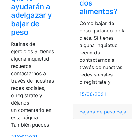
dos
ayudarán a
alimentos?
adelgazar y
bajar de
Cómo bajar de
peso quitando de la
peso
dieta. Si tienes
Rutinas de
alguna inquietud
ejercicios.Si tienes
recuerda
alguna inquietud
contactarnos a
recuerda
través de nuestras
contactarnos a
redes sociales,
través de nuestras
o regístrate y
redes sociales,
15/06/2021
o regístrate y
déjanos
un comentario en
Bajaba de peso
,
Bajar de
esta página.
También puedes
21/06/2021