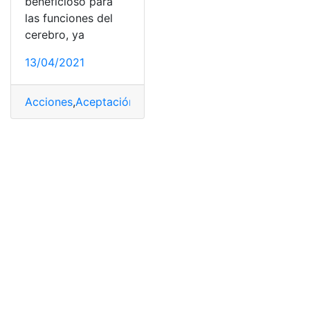
beneficioso para
las funciones del
cerebro, ya
13/04/2021
Acciones
,
Aceptación
,
Bailes
,
Bailes tradicionales
,
Baja
,
B