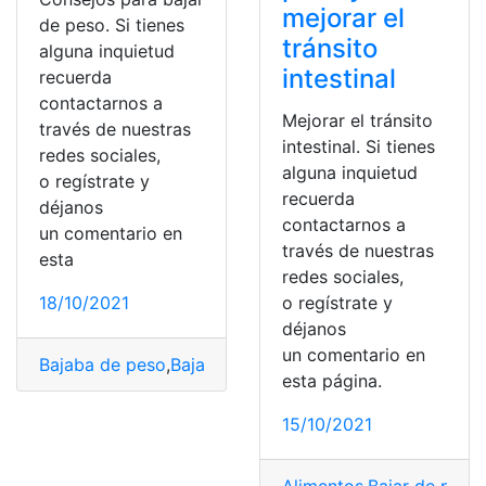
mejorar el
de peso. Si tienes
tránsito
alguna inquietud
intestinal
recuerda
contactarnos a
Mejorar el tránsito
través de nuestras
intestinal. Si tienes
redes sociales,
alguna inquietud
o regístrate y
recuerda
déjanos
contactarnos a
un comentario en
través de nuestras
esta
redes sociales,
18/10/2021
o regístrate y
déjanos
un comentario en
Bajaba de peso
,
Bajar de peso
,
Consejos
,
Perder peso
,
S
esta página.
15/10/2021