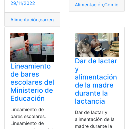
29/11/2022
Alimentación
,
Comida
,
Ex
Alimentación
,
carrera
,
dietetica
,
estudio
,
Nutrición
,
Preve
Dar de lactar
Lineamiento
y
de bares
alimentación
escolares del
de la madre
Ministerio de
durante la
Educación
lactancia
Lineamiento de
Dar de lactar y
bares escolares.
alimentación de la
Lineamiento de
madre durante la