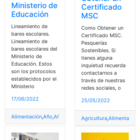
Ministerio de
Certificado
Educación
MSC
Lineamiento de
Como Obtener un
bares escolares.
Certificado MSC.
Lineamiento de
Pesquerías
bares escolares del
Sostenibles. Si
Ministerio de
tienes alguna
Educación. Estos
inquietud recuerda
son los protocolos
contactarnos a
establecidos por el
través de nuestras
Ministerio
redes sociales, o
17/06/2022
25/05/2022
Alimentación
,
Año
,
Año escolar
,
Pase de año escolar
,
Pla
Agricultura
,
Alimentación