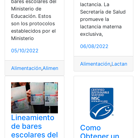
bares escolares del
lactancia. La
Ministerio de
Secretaría de Salud
Educación. Estos
promueve la
son los protocolos
lactancia materna
establecidos por el
exclusiva,
Ministerio
06/08/2022
05/10/2022
Alimentación
,
Lactancia
,
l
Alimentación
,
Alimentos
,
escolar
,
escolares
,
Escuelas
,
Min
Lineamiento
de bares
Como
escolares del
Obtener un