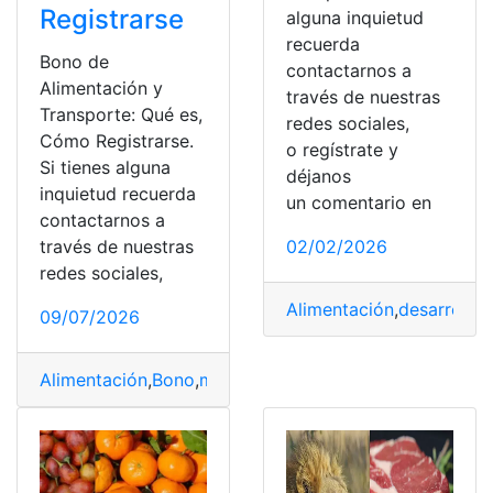
Registrarse
alguna inquietud
recuerda
Bono de
contactarnos a
Alimentación y
través de nuestras
Transporte: Qué es,
redes sociales,
Cómo Registrarse.
o regístrate y
Si tienes alguna
déjanos
inquietud recuerda
un comentario en
contactarnos a
través de nuestras
02/02/2026
redes sociales,
Alimentación
,
desarrollo
09/07/2026
Alimentación
,
Bono
,
monto
,
registrar
,
Transporte