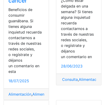
cáncer
¿Cómo estar
delgada en una
Beneficios de
semana? Si tienes
consumir
alguna inquietud
guanábana. Si
recuerda
tienes alguna
contactarnos a
inquietud recuerda
través de nuestras
contactarnos a
redes sociales,
través de nuestras
o regístrate y
redes sociales,
déjanos
o regístrate y
un comentario en
déjanos
un comentario en
28/06/2023
esta
Consulta
,
Alimentación
,
D
18/07/2025
Alimentación
,
Alimentos
,
Beneficios
,
Cáncer
,
Comida
,
Co