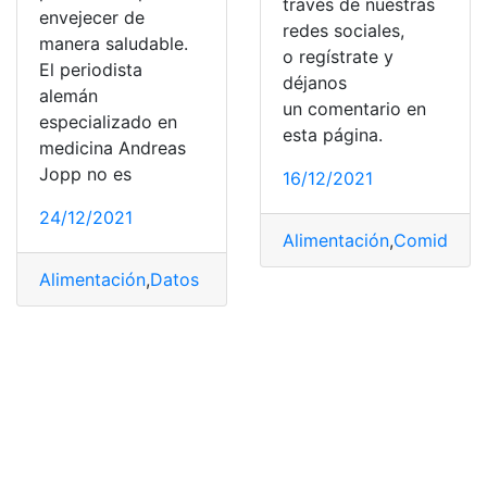
través de nuestras
envejecer de
redes sociales,
manera saludable.
o regístrate y
El periodista
déjanos
alemán
un comentario en
especializado en
esta página.
medicina Andreas
Jopp no es
16/12/2021
24/12/2021
Alimentación
,
Comida
,
Di
Alimentación
,
Datos personales
,
envejecimiento
,
España