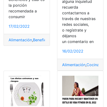
alguna inquietud
la porción
recuerda
recomendada a
contactarnos a
consumir
través de nuestras
redes sociales,
17/02/2022
o regístrate y
déjanos
Alimentación
,
Beneficios
,
Digestión
,
Fibra
,
Motivos
un comentario en
16/02/2022
Alimentación
,
Cocina
,
com