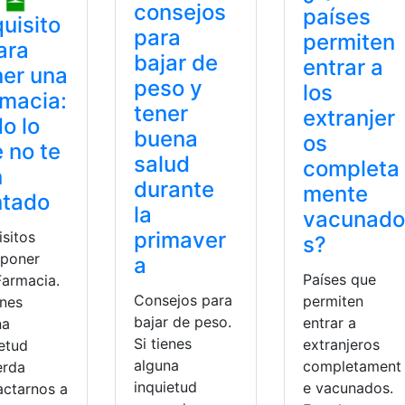
consejos
países
uisito
para
permiten
ara
bajar de
entrar a
er una
peso y
los
macia:
tener
extranjer
o lo
buena
os
 no te
salud
completa
n
durante
mente
ntado
la
vacunado
primaver
isitos
s?
 poner
a
Países que
Farmacia.
Consejos para
permiten
enes
bajar de peso.
entrar a
na
Si tienes
extranjeros
ietud
alguna
completament
erda
inquietud
e vacunados.
actarnos a