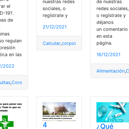
nuestras redes
de nuestras
ar el
sociales, o
redes sociales,
D-19?.
regístrate y
o regístrate y
nas de
déjanos
s
21/12/2021
un comentari
minas
en esta
so regulan
página.
Calcular
,
corporal
,
ideal
,
masa
,
peso
,
Salu
presión
ica en las
16/12/2021
o?
,
Actividades
,
Consejos
,
Consultas
,
Saludable
,
Vida
2/2022
Alimentación
,
C
ultas
,
Coronavirus
,
COVID-19
,
Enfermedades
,
Minerales
,
Salud
Cuidado de piel
,
edades
,
Fortalecer los huesos
,
pastillas
,
Piel
,
4
¿Qué