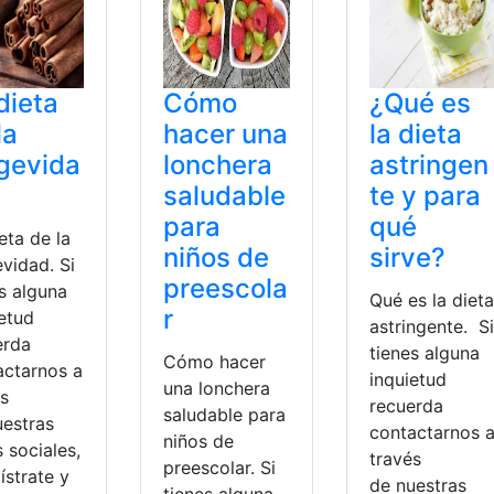
dieta
Cómo
¿Qué es
la
hacer una
la dieta
gevida
lonchera
astringen
saludable
te y para
para
qué
eta de la
niños de
sirve?
vidad. Si
preescola
s alguna
Qué es la dieta
r
ietud
astringente. Si
erda
tienes alguna
Cómo hacer
actarnos a
inquietud
una lonchera
és
recuerda
saludable para
uestras
contactarnos 
niños de
 sociales,
través
preescolar. Si
ístrate y
de nuestras
tienes alguna