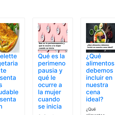
inisterio de Salud Pública
,
MSP
,
Reagendar
,
Salud
,
Saludable
,
elette
Qué es la
¿Qué
etaria
perimeno
alimentos
 te
pausia y
debemos
senta
qué le
incluir en
s
ocurre a
nuestra
udable
la mujer
cena
senta
cuando
ideal?
n
se inicia
¿Qué