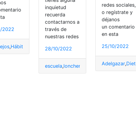
nos
redes sociales,
inquietud
omentario
o regístrate y
recuerda
sta
déjanos
contactarnos a
un comentari
1/2022
través de
en esta
nuestras redes
25/10/2022
ejos
,
Hábitos
,
largo
,
Saludable
,
Vida
28/10/2022
Adelgazar
,
Diet
escuela
,
lonchera
,
niños
,
preescolar
,
Salud
s
,
Salud
,
Saludable
,
Secretaría de Salud
,
Sistema Nacional de 