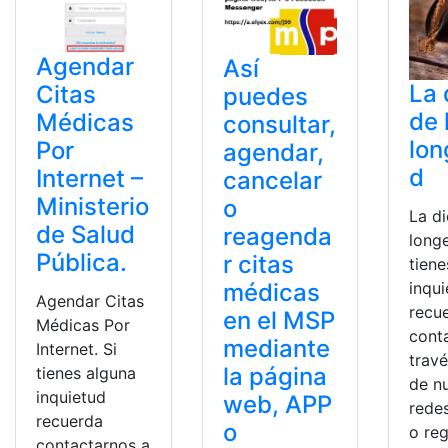
Agendar
Así
La 
Citas
puedes
de 
Médicas
consultar,
lon
Por
agendar,
d
Internet –
cancelar
Ministerio
o
La di
de Salud
reagenda
longe
Pública.
r citas
tiene
inqu
médicas
Agendar Citas
recu
en el MSP
Médicas Por
cont
mediante
Internet. Si
trav
la página
tienes alguna
de n
inquietud
web, APP
redes
recuerda
o
o reg
contactarnos a