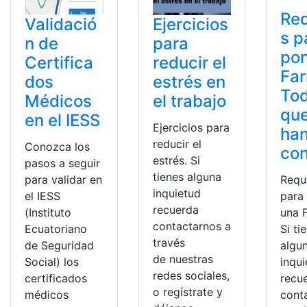
Req
Validació
Ejercicios
s p
n de
para
pon
Certifica
reducir el
Far
dos
estrés en
Tod
Médicos
el trabajo
que
en el IESS
Ejercicios para
ha
reducir el
Conozca los
co
estrés. Si
pasos a seguir
tienes alguna
Requ
para validar en
inquietud
para
el IESS
recuerda
una 
(Instituto
contactarnos a
Si ti
Ecuatoriano
través
algu
de Seguridad
de nuestras
inqu
Social) los
redes sociales,
recu
certificados
o regístrate y
cont
médicos