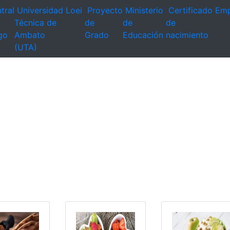
tral
Universidad
Loei
Proyecto
Ministerio
Certificado
Emp
Técnica de
de
de
de
go
Ambato
Grado
Educación
nacimiento
(UTA)