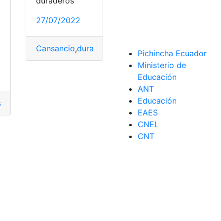
duraderos
27/07/2022
o
Cansancio
,
duradero
,
Quitar
,
Saludable
,
Sueño
Pichincha Ecuador
Ministerio de
Educación
ANT
Educación
a
,
método
,
nuevo
,
Saludable
able
EAES
CNEL
Salud
CNT