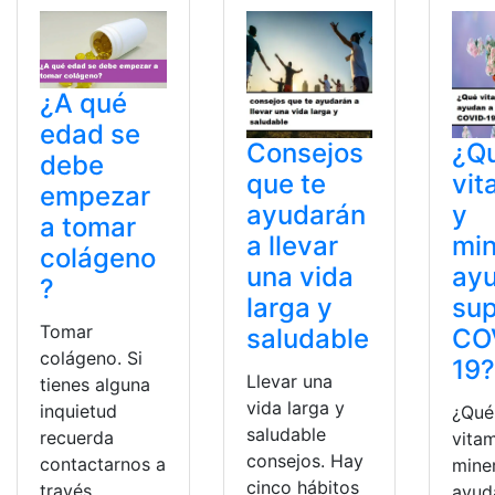
¿A qué
edad se
Consejos
¿Q
debe
que te
vit
empezar
ayudarán
y
a tomar
a llevar
min
colágeno
una vida
ay
?
larga y
sup
Tomar
saludable
CO
colágeno. Si
19
Llevar una
tienes alguna
vida larga y
inquietud
¿Qué
saludable
recuerda
vita
consejos. Hay
contactarnos a
mine
cinco hábitos
través
ayud