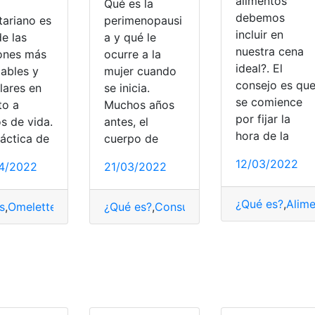
alimentos
Qué es la
debemos
tariano es
perimenopausi
incluir en
e las
a y qué le
nuestra cena
ones más
ocurre a la
ideal?. El
dables y
mujer cuando
consejo es qu
lares en
se inicia.
se comience
to a
Muchos años
por fijar la
os de vida.
antes, el
hora de la
ráctica de
cuerpo de
12/03/2022
4/2022
21/03/2022
¿Qué es?
,
Alim
s
,
Omelette
,
presentación
¿Qué es?
,
Saludable
,
Consultas
,
vegetariano
,
Mujeres
,
Salud
,
Salu
lud
,
Salud bucal
,
Salud dental
,
Saludable
,
Tips