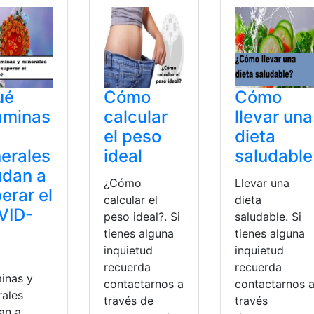
ué
Cómo
Cómo
aminas
calcular
llevar una
el peso
dieta
erales
ideal
saludable
udan a
¿Cómo
Llevar una
erar el
calcular el
dieta
VID-
peso ideal?. Si
saludable. Si
?
tienes alguna
tienes alguna
inquietud
inquietud
recuerda
recuerda
minas y
contactarnos a
contactarnos 
rales
través de
través
an a