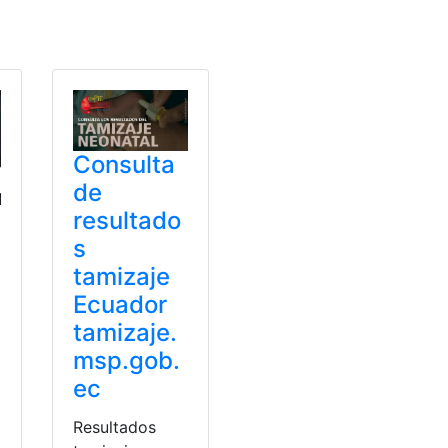
Sector de la Salud
Consulta
de
resultado
s
tamizaje
Ecuador
tamizaje.
msp.gob.
ec
Resultados