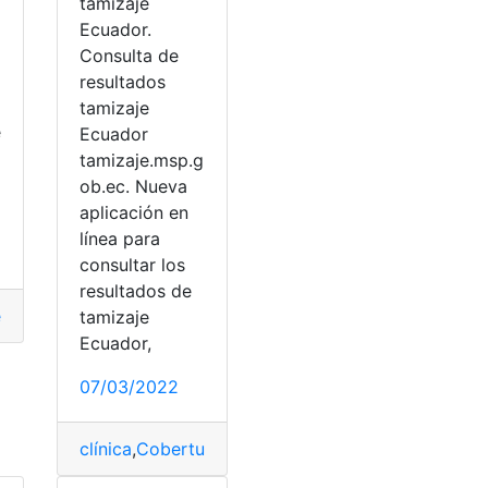
tamizaje
Ecuador.
Consulta de
resultados
tamizaje
e
Ecuador
tamizaje.msp.g
ob.ec. Nueva
aplicación en
línea para
consultar los
resultados de
entos
,
Comida
,
Consultas
,
Saludable
tamizaje
dable
Ecuador,
07/03/2022
clínica
,
Cobertura de Salud
,
Consulta
,
consulta mé