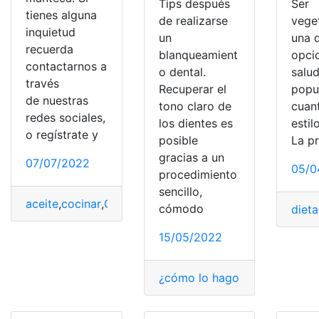
Tips después
Ser
tienes alguna
de realizarse
vege
inquietud
un
una d
recuerda
blanqueamient
opci
contactarnos a
o dental.
salu
través
Recuperar el
popu
de nuestras
tono claro de
cuan
redes sociales,
los dientes es
estil
o regístrate y
posible
La p
gracias a un
07/07/2022
05/0
procedimiento
sencillo,
aceite
,
cocinar
,
Comida
,
diabéticos
,
Dieta
,
Saludable
cómodo
dieta
15/05/2022
¿cómo lo hago?
,
blanquear
,
Sa