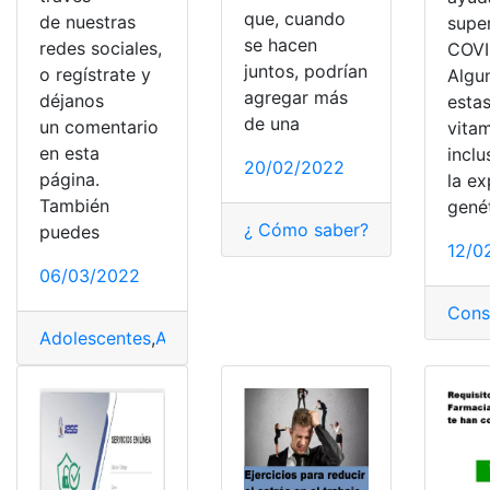
que, cuando
de nuestras
super
se hacen
redes sociales,
COVI
juntos, podrían
o regístrate y
Algu
agregar más
déjanos
esta
de una
un comentario
vita
en esta
inclu
20/02/2022
página.
la ex
También
genét
¿ Cómo saber?
,
¿cómo lo hag
puedes
12/0
06/03/2022
Cons
Adolescentes
,
Adultos mayores
,
Bioquímicos
,
Colágeno
,