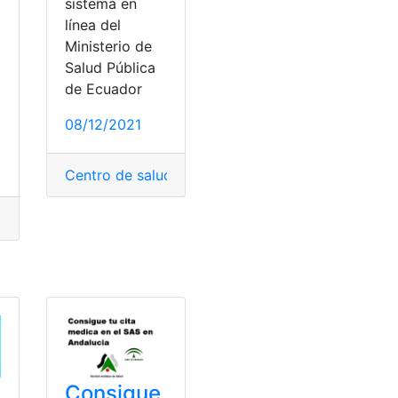
sistema en
línea del
Ministerio de
Salud Pública
de Ecuador
o
08/12/2021
d
,
Saludable
Centro de salud
,
Cobertura de Salud
,
Ecuador
,
Ley
omida
,
Dieta
,
Nutrientes
,
Salud
,
Saludable
,
Saludable
,
Vitamina
Salud
,
Saludable
Consigue