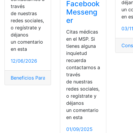
déja
Facebook
través
un c
Messeng
de nuestras
en e
er
redes sociales,
o regístrate y
03/1
Citas médicas
déjanos
en el MSP. Si
un comentario
Cons
tienes alguna
en esta
inquietud
recuerda
12/06/2026
contactarnos a
través
Beneficios Para La Salud
,
Citas
,
citas IESS
,
citas médica
de nuestras
redes sociales,
o regístrate y
déjanos
un comentario
en esta
01/09/2025