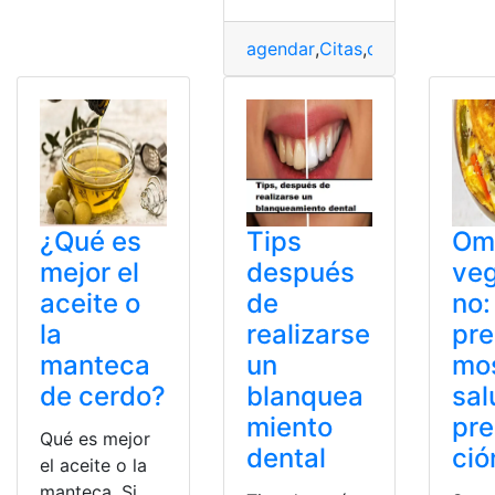
agendar
,
Citas
,
citas médicas
,
M
¿Qué es
Tips
Om
mejor el
después
veg
aceite o
de
no:
la
realizarse
pre
manteca
un
mo
de cerdo?
blanquea
sal
miento
pre
Qué es mejor
dental
ció
el aceite o la
manteca. Si