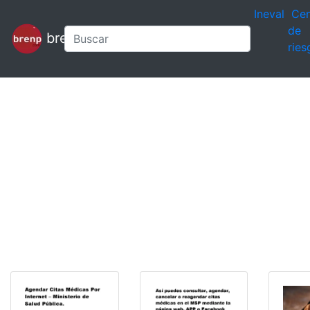
Ineval
Cen
de
brenp
ries