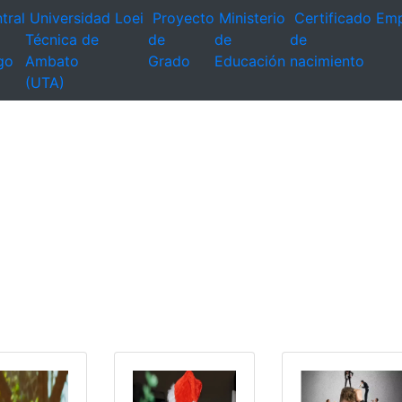
tral
Universidad
Loei
Proyecto
Ministerio
Certificado
Emp
Técnica de
de
de
de
go
Ambato
Grado
Educación
nacimiento
(UTA)