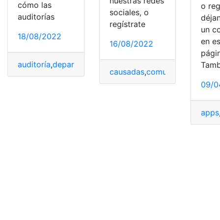
nuestras redes
cómo las
o reg
sociales, o
auditorías
déja
regístrate
un c
18/08/2022
en e
16/08/2022
pági
auditoría
,
departament
,
eficiencia
,
empresa
,
Estrés
Tamb
causadas
,
comunes
,
Enfermed
09/0
apps