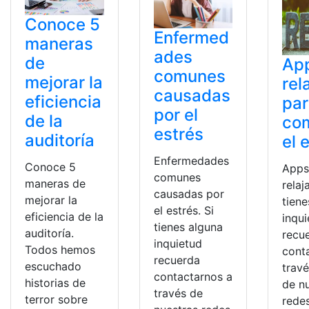
Conoce 5
Enfermed
maneras
ades
de
Ap
comunes
mejorar la
rel
causadas
eficiencia
pa
por el
de la
com
estrés
auditoría
el 
Enfermedades
Conoce 5
Apps
comunes
maneras de
relaj
causadas por
mejorar la
tiene
el estrés. Si
eficiencia de la
inqu
tienes alguna
auditoría.
recu
inquietud
Todos hemos
cont
recuerda
escuchado
trav
contactarnos a
historias de
de n
través de
terror sobre
redes