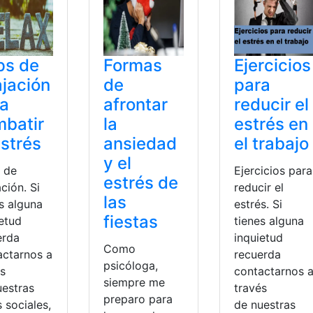
ps de
Formas
Ejercicios
ajación
de
para
ra
afrontar
reducir el
batir
la
estrés en
estrés
ansiedad
el trabajo
y el
 de
Ejercicios para
estrés de
ación. Si
reducir el
las
s alguna
estrés. Si
fiestas
ietud
tienes alguna
erda
inquietud
Como
actarnos a
recuerda
psicóloga,
és
contactarnos 
siempre me
uestras
través
preparo para
 sociales,
de nuestras