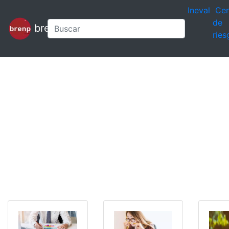
Ineval
Cen
de
brenp
ries