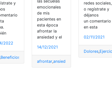
las secuelas
ístrate y
redes sociales,
emocionales
nos
o regístrate y
de mis
omentario
déjanos
pacientes en
sta
un comentari
esta época
na.
en esta
afrontar la
ién
ades
,
Estrés
ansiedad y el
02/11/2021
4/2022
14/12/2021
Dolores
,
Ejerci
,
Beneficios
,
Combatir
,
Estrés
,
relajación
afrontar
,
ansiedad
,
Datos
,
Estrés
,
Fiestas