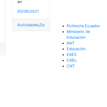
en
05/06/2021
o
Actividades
,
Dolores
,
Ejercicios
,
Ejercicios de esti
Pichincha Ecuador
Ministerio de
Educación
ANT
Educación
cios
,
Ejercicios de estiramiento
,
Estrés
,
Músculos
,
Reducir el e
EAES
CNEL
CNT