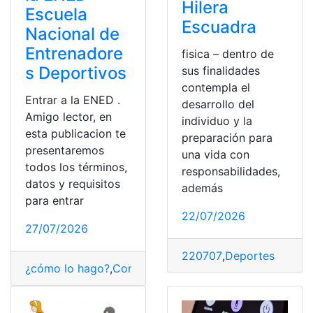
Hilera
Escuela
Escuadra
Nacional de
Entrenadore
fisica – dentro de
s Deportivos
sus finalidades
contempla el
Entrar a la ENED .
desarrollo del
Amigo lector, en
individuo y la
esta publicacion te
preparación para
presentaremos
una vida con
todos los términos,
responsabilidades,
datos y requisitos
además
para entrar
22/07/2026
27/07/2026
220707
,
Deportes
¿cómo lo hago?
,
Consultas
,
Deportes
,
Educación
,
Entre