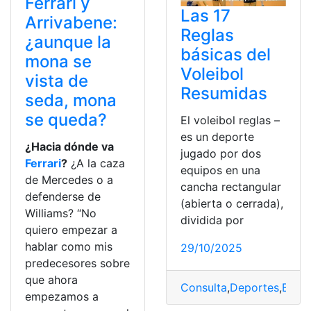
Ferrari y
Las 17
Arrivabene:
Reglas
¿aunque la
básicas del
mona se
Voleibol
vista de
Resumidas
seda, mona
se queda?
El voleibol reglas –
es un deporte
¿Hacia dónde va
jugado por dos
Ferrari
?
¿A la caza
equipos en una
de Mercedes o a
cancha rectangular
defenderse de
(abierta o cerrada),
Williams? “No
dividida por
quiero empezar a
hablar como mis
29/10/2025
predecesores sobre
que ahora
Consulta
,
Deportes
,
Ecua
empezamos a