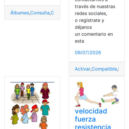
través de nuestras
Álbumes
,
Consulta
,
Consulta online
,
Consultas
,
Deportes
redes sociales,
o regístrate y
déjanos
un comentario en
esta
09/07/2026
Activar
,
Compatible
,
Depo
velocidad
fuerza
resistencia