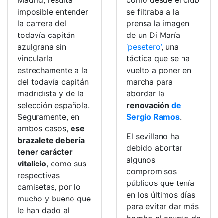
Madrid, resulta
cómo desde el club
imposible entender
se filtraba a la
la carrera del
prensa la imagen
todavía capitán
de un Di María
azulgrana sin
‘pesetero’
, una
vincularla
táctica que se ha
estrechamente a la
vuelto a poner en
del todavía capitán
marcha para
madridista y de la
abordar la
selección española.
renovación
de
Seguramente, en
Sergio Ramos
.
ambos casos,
ese
El sevillano ha
brazalete debería
debido abortar
tener carácter
algunos
vitalicio
, como sus
compromisos
respectivas
públicos que tenía
camisetas, por lo
en los últimos días
mucho y bueno que
para evitar dar más
le han dado al