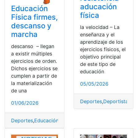
aducación
Educación
física
Física firmes,
descanso y
la velocidad – La
marcha
enseñanza y el
aprendizaje de los
descanso – llegan
ejercicios físicos, el
a existir múltiples
objetivo principal
ejercicios de orden.
de este tipo de
Dichos ejercicios se
educación
cumplen a partir de
la materialización
05/05/2026
de una
Deportes
,
Deportista
,
Dep
01/06/2026
Deportes
,
Educación
,
persona
,
Posturas
,
vertical de ma