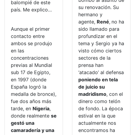
bombo al asunto de
balompié de este
su renovación. Su
país. Me explico…
hermano y
agente,
René
,
no ha
Aunque el primer
sido llamado para
contacto entre
profundizar en el
ambos se produjo
tema y Sergio ya ha
en las
visto cómo ciertos
concentraciones
sectores de la
previas al Mundial
prensa han
sub 17 de Egipto,
‘atacado’ al defensa
en 1997 (donde
poniendo en tela
España logró la
de juicio su
medalla de bronce),
madridismo
, con el
fue dos años más
dinero como telón
tarde, en
Nigeria
,
de fondo. La época
donde realmente
se
estival en la que
gestó una
actualmente nos
camaradería y una
encontramos ha