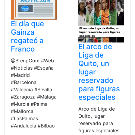
El día que
Gainza
regateó a
El arco de
Franco
Liga de
@BrenpCom #Web
Quito, un
#Noticias #España
lugar
#Madrid
reservado
#Barcelona
para figuras
#Valencia #Sevilla
especiales
#Zaragoza #Málaga
#Murcia #Palma
Arco de Liga de
#Mallorca
Quito, lugar
#LasPalmas
reservado para
#Andalucía #Bilbao
figuras especiales.