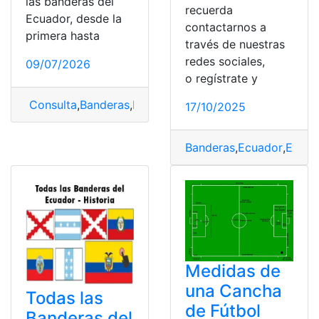
las banderas del
recuerda
Ecuador, desde la
contactarnos a
primera hasta
través de nuestras
redes sociales,
09/07/2026
o regístrate y
Consulta
,
Banderas
,
Banderas del Ecuador
,
Historia
17/10/2025
Banderas
,
Ecuador
,
Evolu
Medidas de
una Cancha
Todas las
de Fútbol
Banderas del