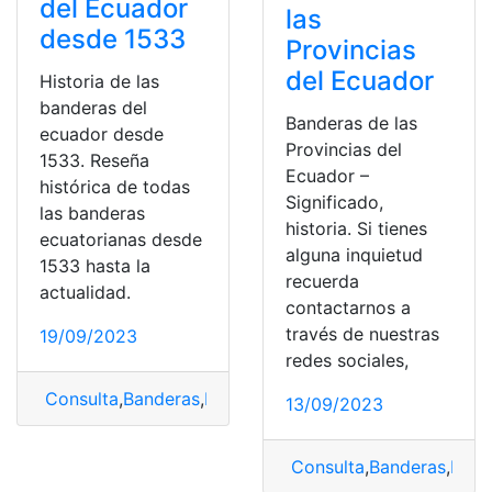
del Ecuador
las
desde 1533
Provincias
del Ecuador
Historia de las
banderas del
Banderas de las
ecuador desde
Provincias del
1533. Reseña
Ecuador –
histórica de todas
Significado,
las banderas
historia. Si tienes
ecuatorianas desde
alguna inquietud
1533 hasta la
recuerda
actualidad.
contactarnos a
través de nuestras
19/09/2023
redes sociales,
Consulta
,
Banderas
,
Banderas del Ecuador
,
Historia
13/09/2023
Consulta
,
Banderas
,
Histo