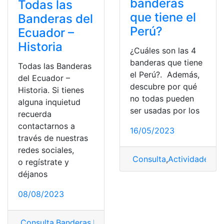
banderas
Todas las
que tiene el
Banderas del
Perú?
Ecuador –
Historia
¿Cuáles son las 4
banderas que tiene
Todas las Banderas
el Perú?. Además,
del Ecuador –
descubre por qué
Historia. Si tienes
no todas pueden
alguna inquietud
ser usadas por los
recuerda
contactarnos a
16/05/2023
través de nuestras
redes sociales,
Consulta
,
Actividades
,
Ba
o regístrate y
déjanos
08/08/2023
Consulta
,
Banderas
,
Banderas del Ecuador
,
Historia
,
Re