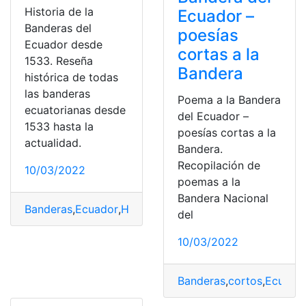
Historia de la
Ecuador –
Banderas del
poesías
Ecuador desde
cortas a la
1533. Reseña
Bandera
histórica de todas
las banderas
Poema a la Bandera
ecuatorianas desde
del Ecuador –
1533 hasta la
poesías cortas a la
actualidad.
Bandera.
Recopilación de
10/03/2022
poemas a la
Bandera Nacional
Banderas
,
Ecuador
,
Historia
,
historia del ecuador
,
Notici
del
10/03/2022
Banderas
,
cortos
,
Ecuado