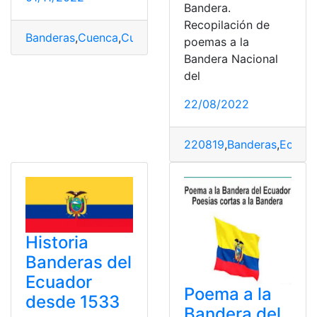
Bandera.
Recopilación de
Banderas
,
Cuenca
,
Cultura
,
historia del ecuador
,
Naciona
poemas a la
Bandera Nacional
del
22/08/2022
220819
,
Banderas
,
Ecuad
Historia
Banderas del
Ecuador
Poema a la
desde 1533
Bandera del