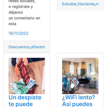
redes sociales,
Estudiar
,
Hacienda
,
neces
o regístrate y
déjanos
un comentario en
esta
16/11/2022
Descuentos
,
diferentes
,
necesidades
,
Ofertas
,
Productos
Un despiste
¿WiFi lento?
te puede
Así puedes