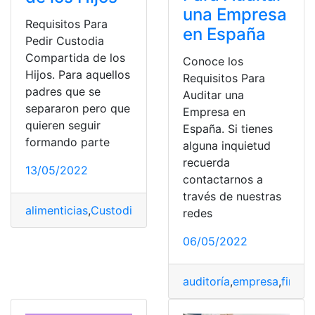
una Empresa
Requisitos Para
en España
Pedir Custodia
Compartida de los
Conoce los
Hijos. Para aquellos
Requisitos Para
padres que se
Auditar una
separaron pero que
Empresa en
quieren seguir
España. Si tienes
formando parte
alguna inquietud
recuerda
13/05/2022
contactarnos a
través de nuestras
alimenticias
,
Custodia
,
hijos
,
necesidades
,
Pensión
redes
06/05/2022
auditoría
,
empresa
,
financ