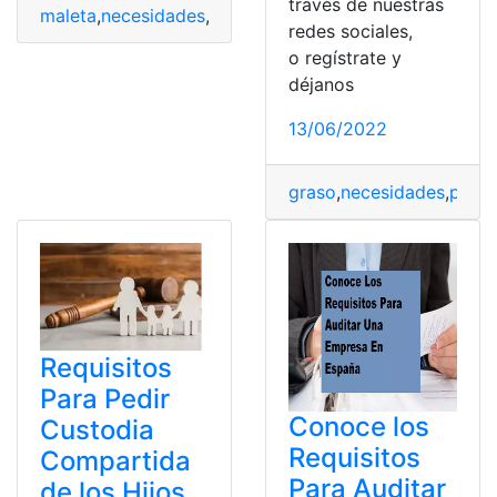
través de nuestras
maleta
,
necesidades
,
organización
,
Práctico
,
zapatos
redes sociales,
o regístrate y
déjanos
13/06/2022
graso
,
necesidades
,
prote
Requisitos
Para Pedir
Conoce los
Custodia
Requisitos
Compartida
Para Auditar
de los Hijos