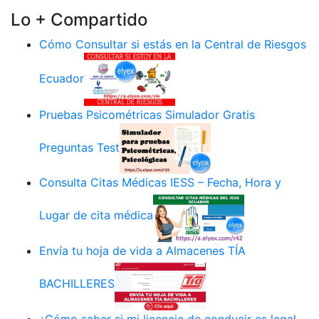
Lo + Compartido
Cómo Consultar si estás en la Central de Riesgos
Ecuador
Pruebas Psicométricas Simulador Gratis
Preguntas Test
Consulta Citas Médicas IESS – Fecha, Hora y
Lugar de cita médica
Envía tu hoja de vida a Almacenes TÍA
BACHILLERES
¿Cómo saber si mi licencia de conducir es legal