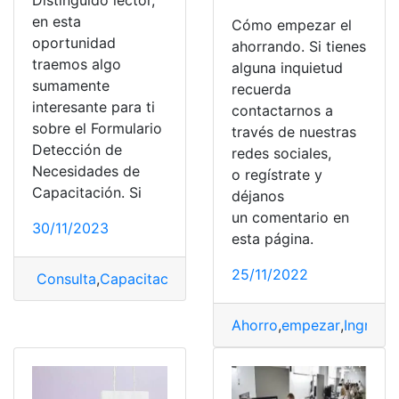
Distinguido lector,
en esta
Cómo empezar el
oportunidad
ahorrando. Si tienes
traemos algo
alguna inquietud
sumamente
recuerda
interesante para ti
contactarnos a
sobre el Formulario
través de nuestras
Detección de
redes sociales,
Necesidades de
o regístrate y
Capacitación. Si
déjanos
un comentario en
30/11/2023
esta página.
25/11/2022
Consulta
,
Capacitación
,
formulario
,
necesidades
Ahorro
,
empezar
,
Ingreso