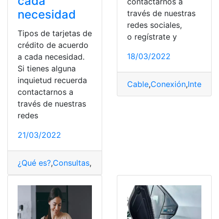
cada
contactarnos a
necesidad
través de nuestras
redes sociales,
Tipos de tarjetas de
o regístrate y
crédito de acuerdo
18/03/2022
a cada necesidad.
Si tienes alguna
inquietud recuerda
Cable
,
Conexión
,
Internet
,
contactarnos a
través de nuestras
redes
21/03/2022
¿Qué es?
,
Consultas
,
necesidades
,
Tarjeta de Crédito
,
Ti