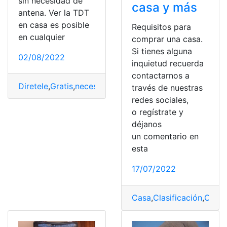
sin necesidad de
casa y más
antena. Ver la TDT
en casa es posible
Requisitos para
en cualquier
comprar una casa.
Si tienes alguna
02/08/2022
inquietud recuerda
contactarnos a
Diretele
,
Gratis
,
necesidades
,
TDT Channels
,
Web oficial
través de nuestras
redes sociales,
o regístrate y
déjanos
un comentario en
esta
17/07/2022
Casa
,
Clasificación
,
Comp