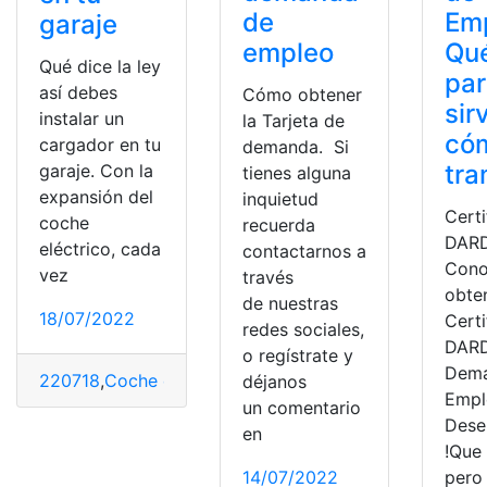
de
Em
garaje
empleo
Qué
Qué dice la ley
par
así debes
Cómo obtener
sir
instalar un
la Tarjeta de
có
cargador en tu
demanda. Si
tra
garaje. Con la
tienes alguna
expansión del
inquietud
Cert
coche
recuerda
DARD
eléctrico, cada
contactarnos a
Con
vez
través
obte
de nuestras
18/07/2022
Cert
redes sociales,
DARD
o regístrate y
Dema
220718
,
Coche eléctrico
,
Conductor
,
demanda
,
España
,
h
déjanos
Empl
un comentario
Dese
en
!Que 
14/07/2022
pero 