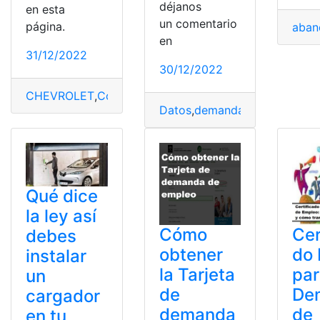
déjanos
en esta
un comentario
página.
aban
en
31/12/2022
30/12/2022
CHEVROLET
,
Control
,
demanda
,
Mercado
,
Motor
Datos
,
demanda
,
Habilidades
,
p
Qué dice
la ley así
Cómo
Cer
debes
obtener
do
instalar
la Tarjeta
pa
un
de
De
cargador
demanda
de
en tu