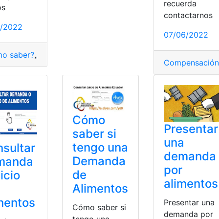
recuerda
os
contactarnos
novar
,
tarjeta
7/2022
07/06/2022
o saber?
,
¿Qué es?
,
certificado
,
Consultas
,
demanda
,
Tecnolo
Compensación 
Cómo
Presentar
saber si
una
tengo una
sultar
demanda
Demanda
manda
por
de
uicio
alimentos
Alimentos
mentos
Presentar una
Cómo saber si
demanda por
tengo una