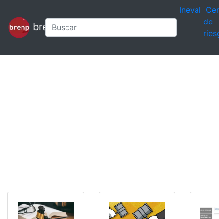
Ineval
Cen
de
brenp
ries