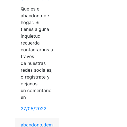
Qué es el
abandono de
hogar. Si
tienes alguna
inquietud
recuerda
contactarnos a
través
de nuestras
redes sociales,
o regístrate y
déjanos
un comentario
en
27/05/2022
ncapacitación judicial
abandono
,
demanda
,
Denuncia
,
Divorcio
,
Requisitos