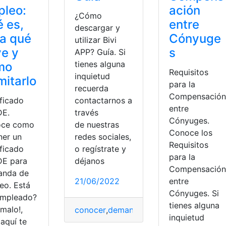
pleo:
ación
¿Cómo
 es,
entre
descargar y
a qué
Cónyuge
utilizar Bivi
ve y
s
APP? Guía. Si
tienes alguna
mo
Requisitos
inquietud
mitarlo
para la
recuerda
Compensación
ificado
contactarnos a
entre
E.
través
Cónyuges.
oce como
de nuestras
Conoce los
ner un
redes sociales,
Requisitos
ificado
o regístrate y
para la
E para
déjanos
Compensación
nda de
ibridos
,
Potencia
21/06/2022
entre
eo. Está
Cónyuges. Si
mpleado?
tienes alguna
malo!,
conocer
,
demanda
,
España
,
formulario
,
i
inquietud
aquí te