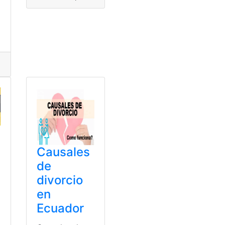
gía
entre cónyugues
,
demanda
,
Familiares
,
Indemnización
,
Renta
Causales
de
divorcio
en
Ecuador