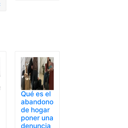
da
,
Divorcio
,
Modelo
,
particularidades
NESCYT
Qué es el
abandono
de hogar
poner una
denuncia