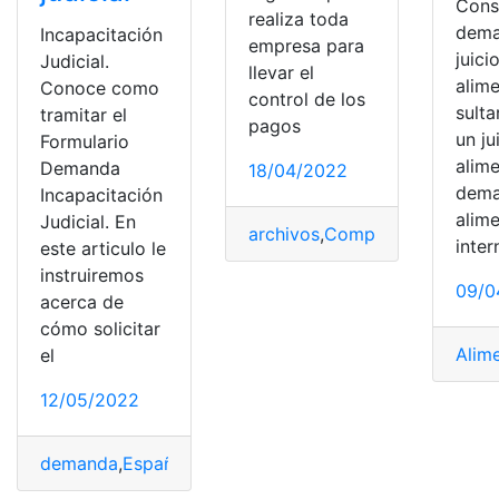
Cons
realiza toda
dema
Incapacitación
empresa para
juici
Judicial.
llevar el
alim
Conoce como
control de los
sulta
tramitar el
pagos
un ju
Formulario
alim
Demanda
18/04/2022
dema
Incapacitación
alim
Judicial. En
archivos
,
Compañías
,
demand
inter
este articulo le
instruiremos
09/0
acerca de
cómo solicitar
Alim
el
12/05/2022
demanda
,
España
,
formulario
,
incapacidad
,
judicial
,
Trami