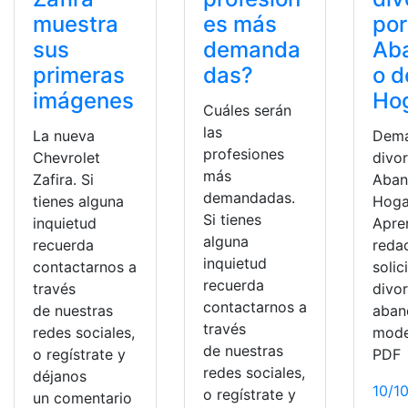
muestra
es más
por
sus
demanda
Ab
primeras
das?
o d
imágenes
Ho
Cuáles serán
las
La nueva
Dema
profesiones
Chevrolet
divo
más
Zafira. Si
Aban
demandadas.
tienes alguna
Hoga
Si tienes
inquietud
Apre
alguna
recuerda
reda
inquietud
contactarnos a
solic
recuerda
través
divo
contactarnos a
de nuestras
aban
través
redes sociales,
mode
de nuestras
o regístrate y
PDF
redes sociales,
déjanos
10/1
o regístrate y
un comentario