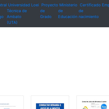
tral
Universidad
Loei
Proyecto
Ministerio
Certificado
Emp
Técnica de
de
de
de
go
Ambato
Grado
Educación
nacimiento
(UTA)