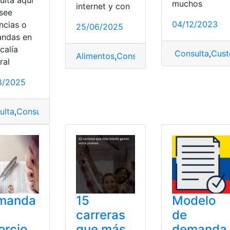
muchos
internet y con
osee
ulario
,
Función Judicial
,
pensiones alimenticias
04/12/2023
ncias o
25/06/2025
ndas en
scalía
Consulta
,
Cust
Alimentos
,
Consejo de la Judicatura
,
de
ral
8/2025
ulta
,
Consulta online
,
demanda
,
Denuncia
,
fiscalía
manda
15
Modelo
carreras
de
orcio
que más
demanda