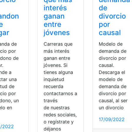
interés
de
andon
ganan
divorcio
e
entre
por
gar
jóvenes
causal
nda de
Carreras que
Modelo de
rcio por
más interés
demanda de
dono de
ganan entre
divorcio por
r.
jóvenes. Si
causal.
nde a
tienes alguna
Descarga el
ctar una
inquietud
modelo de
itud de
recuerda
demanda de
rcio por
contactarnos a
divorcio por
dono, un
través
causal, al ser
lo en
de nuestras
un divorcio
redes sociales,
17/09/2022
o regístrate y
0/2022
déjanos