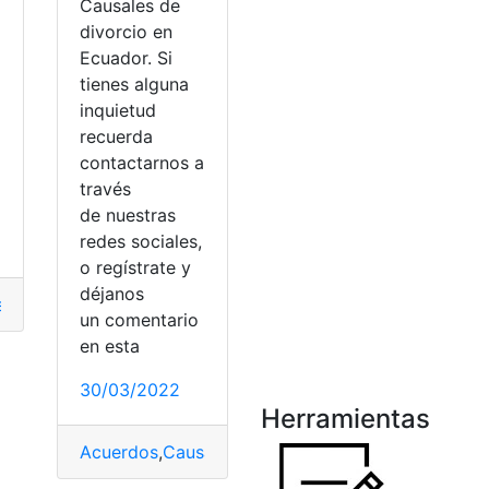
Causales de
divorcio en
Ecuador. Si
tienes alguna
inquietud
recuerda
contactarnos a
través
de nuestras
redes sociales,
o regístrate y
déjanos
ejo de la Judicatura
,
demanda
,
etapas
,
Juicio
un comentario
de alimentos
,
Ecuador
en esta
30/03/2022
Herramientas
Acuerdos
,
Causales
,
demanda
,
Divorcio
,
Solicitar