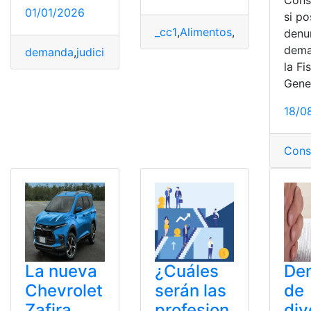
01/01/2026
si p
_cc1
,
Alimentos
,
demanda
,
form
denu
dema
demanda
,
judicial
la Fi
Gene
18/0
Cons
La nueva
¿Cuáles
De
Chevrolet
serán las
de
Zafira
profesion
div