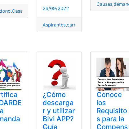
Causas
,
deman
26/09/2022
dono
,
Casa
,
demanda
,
Divorcio
,
Hogares
Aspirantes
,
carrera
,
demanda
,
Oferta
,
SE
rofesiones
,
Tecnología
tifica
¿Cómo
Conoce
 DARDE
descarga
los
ra
r y utilizar
Requisito
manda
Bivi APP?
s para la
Guía
Compens