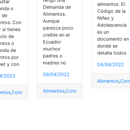
ultar
alimentos. El
Demanda de
nda o
Código de la
Alimentos.
o de
Niñez y
Aunque
entos. Con
Adolescencia
parezca poco
r si tienes
es un
creíble en el
icio de
documento en
Ecuador
entos o
donde se
muchos
nda de
detalla todos
padres o
entos por
a
,
Descuentos
,
Rol de pagos
madres no
net y con
04/04/2022
09/04/2022
4/2022
Alimentos
,
Cons
Alimentos
,
Consulta
,
demanda
,
Demanda 
entos
,
Consejo de la Judicatura
,
consultar
,
demanda
,
Juicio
tar