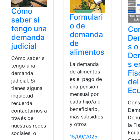
Cómo
Formulari
saber si
o de
tengo una
Con
demanda
demanda
De
de
judicial
s o
alimentos
De
Cómo saber si
s e
La demanda
tengo una
Fis
de alimentos
demanda
es el pago de
del
judicial. Si
una pensión
tienes alguna
Ec
mensual por
inquietud
cada hijo/a o
Cons
recuerda
beneficiario,
Dema
contactarnos a
más subsidios
Denu
través de
y otros
la Fi
nuestras redes
Ecua
sociales, o
15/09/2025
Cons