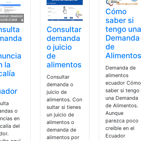
Cómo
saber si
tengo un
sulta
Consultar
Demanda
manda
demanda
de
o juicio
Alimento
nuncia
de
n la
alimentos
Demanda de
calía
alimentos
Consultar
ecuador Cómo
demanda o
uador
saber si tengo
juicio de
una Demanda
alimentos. Con
ulta
de Alimentos.
sultar si tienes
ndas o
Aunque
un juicio de
ncias en
parezca poco
alimentos o
scalía del
creíble en el
demanda de
dor.
Ecuador
alimentos por
ulta aquí