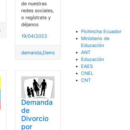
de nuestras
redes sociales,
o regístrate y
déjanos
odia
,
demanda
,
Demanda de alimentos
Pichincha Ecuador
manda
,
Juicios
19/04/2023
Ministerio de
Educación
ANT
demanda
,
Demanda de alimentos
,
México
,
Pensión
,
Educación
EAES
CNEL
CNT
Demanda
de
Divorcio
por