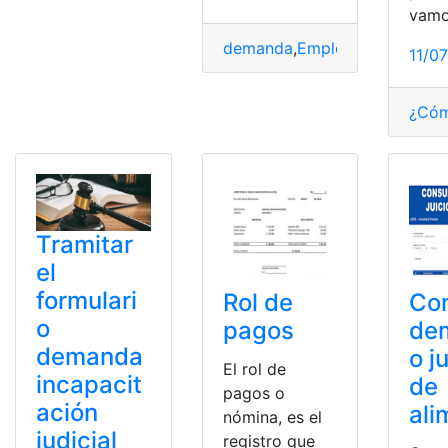
vam
demanda
,
Empleo
,
España
,
Re
11/0
¿Cóm
Tramitar
el
formulari
Rol de
Con
o
pagos
de
demanda
o j
El rol de
incapacit
de
pagos o
ación
ali
nómina, es el
judicial
registro que