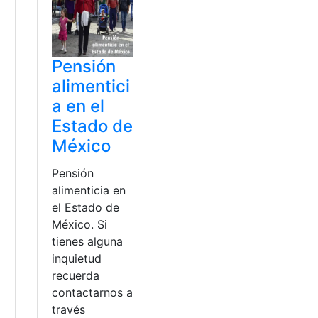
a
Pensión
alimentici
a en el
s
Estado de
México
Pensión
alimenticia en
el Estado de
México. Si
tienes alguna
inquietud
recuerda
contactarnos a
través