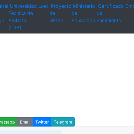
tral
Universidad
Loei
Proyecto
Ministerio
Certificado
Emp
Técnica de
de
de
de
go
Ambato
Grado
Educación
nacimiento
(UTA)
atsapp
Email
Twitter
Telegram