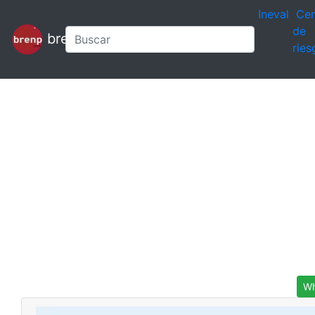
Ineval
Cen
de
brenp
ries
Wh