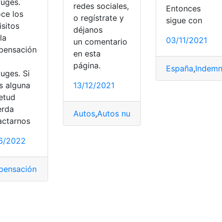
uges.
redes sociales,
Entonces
ce los
o regístrate y
sigue con
isitos
déjanos
la
03/11/2021
un comentario
ensación
en esta
e
página.
España
,
Indemn
uges. Si
s alguna
13/12/2021
ietud
erda
Autos
,
Autos nuevos
,
Coches
,
Compras
,
F
actarnos
nes
Indemnización
,
Intempestivo
6/2022
ensación entre cónyugues
,
demanda
,
Familiares
,
Indemnizac