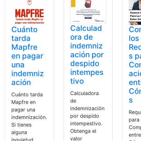
Calculad
Cuánto
Co
ora de
tarda
los
indemniz
Mapfre
Req
ación por
en pagar
s p
despido
una
Co
intempes
indemniz
aci
tivo
ación
ent
Có
Calculadora
Cuánto tarda
s
de
Mapfre en
indemnización
pagar una
Requ
por despido
indemnización.
para 
intempestivo.
Si tienes
Comp
Obtenga el
alguna
entr
valor
inquietud