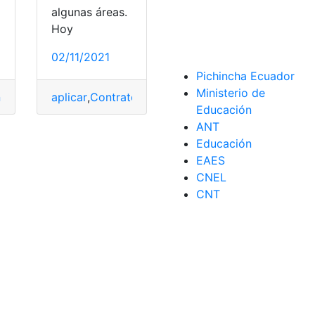
algunas áreas.
Hoy
02/11/2021
Pichincha Ecuador
Ministerio de
aplicar
,
Contratos
,
Diferencias
,
España
,
firma
,
Indem
ización
,
MAPFRE
,
Pagar
,
Pasos
,
Recomendaciones
Educación
ANT
Educación
EAES
abricantes
,
Indemnización
,
Reclamaciones
CNEL
CNT
ión
,
Renta