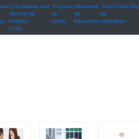
tral
Universidad
Loei
Proyecto
Ministerio
Certificado
Emp
Técnica de
de
de
de
go
Ambato
Grado
Educación
nacimiento
(UTA)