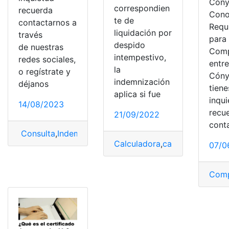
Cóny
correspondien
recuerda
Cono
te de
contactarnos a
Requ
liquidación por
través
para 
despido
de nuestras
Comp
intempestivo,
redes sociales,
entr
la
o regístrate y
Cóny
indemnización
déjanos
tiene
aplica si fue
inqu
14/08/2023
recu
21/09/2022
cont
Consulta
,
Indemnización
,
MAPFRE
,
pago
,
Recomendacio
Calculadora
,
campo
,
Despido
,
07/0
Comp