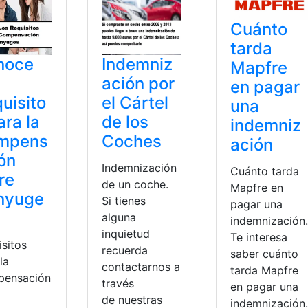
Cuánto
tarda
noce
Indemniz
Mapfre
ación por
en pagar
uisito
el Cártel
una
ara la
de los
indemniz
mpens
Coches
ación
ón
Indemnización
Cuánto tarda
re
de un coche.
Mapfre en
nyuge
Si tienes
pagar una
alguna
indemnización.
inquietud
Te interesa
isitos
recuerda
saber cuánto
la
contactarnos a
tarda Mapfre
ensación
través
en pagar una
e
de nuestras
indemnización.