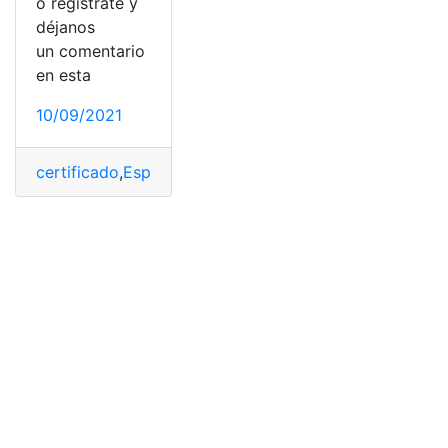
o regístrate y
déjanos
un comentario
en esta
10/09/2021
certificado
,
España
,
Indemnización
,
Registro Civil
,
Regist