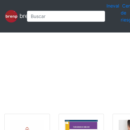
Ineval
Cen
de
brenp
ries