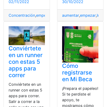
02/11/2022
30/10/2022
Concentración
,
empezar
,
estudiar
aumentar
,
Gestión
,
empezar
,
Plan Estr
,
Insta
Conviértete
en un runner
con estas 5
Cómo
apps para
registrarse
correr
en Mi Beca
Conviértete en un
¡Prepara el papeleo!
runner con estas 5
Si te perdiste el
apps para correr.
apoyo, te
Salir a correr a la
mostramos cómo