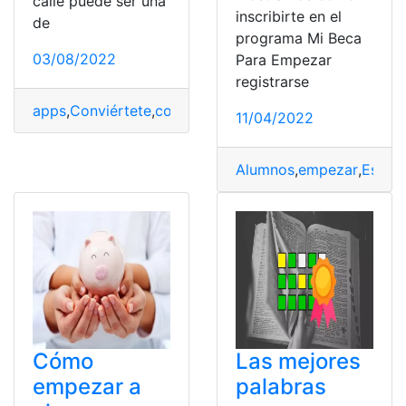
calle puede ser una
inscribirte en el
de
programa Mi Beca
03/08/2022
Para Empezar
registrarse
apps
,
Conviértete
,
corres
,
empezar
,
runner
11/04/2022
Alumnos
,
empezar
,
Estudi
Cómo
Las mejores
empezar a
palabras