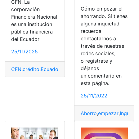
CFN. La
Cómo empezar el
corporación
ahorrando. Si tienes
Financiera Nacional
alguna inquietud
es una institución
recuerda
pública financiera
contactarnos a
del Ecuador
través de nuestras
25/11/2025
redes sociales,
o regístrate y
déjanos
CFN
,
crédito
,
Ecuador
,
empezar
,
top2
un comentario en
esta página.
25/11/2022
Ahorro
,
empezar
,
Ingreso