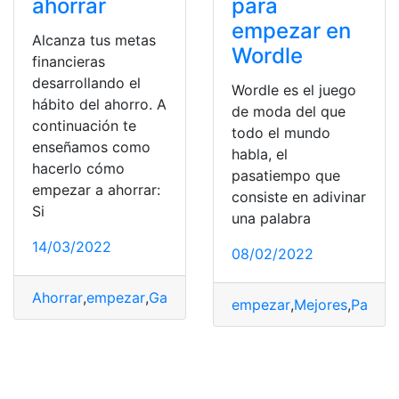
ahorrar
para
empezar en
Alcanza tus metas
Wordle
financieras
desarrollando el
Wordle es el juego
hábito del ahorro. A
de moda del que
continuación te
todo el mundo
enseñamos como
habla, el
hacerlo cómo
pasatiempo que
empezar a ahorrar:
consiste en adivinar
Si
una palabra
14/03/2022
08/02/2022
Ahorrar
,
empezar
,
Gastos
,
Ingresos
,
Organizar
empezar
,
Mejores
,
Palabr