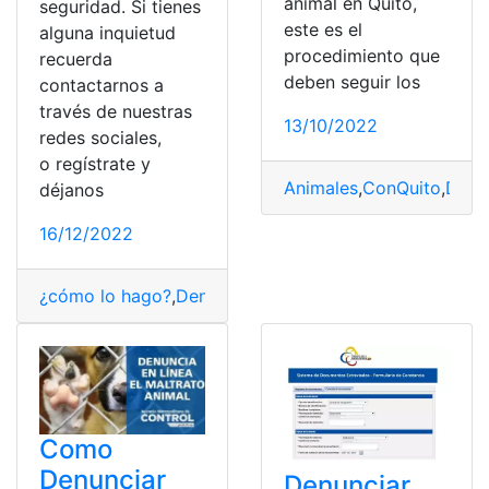
animal en Quito,
seguridad. Si tienes
este es el
alguna inquietud
procedimiento que
recuerda
deben seguir los
contactarnos a
través de nuestras
13/10/2022
redes sociales,
o regístrate y
Animales
,
ConQuito
,
Denu
déjanos
16/12/2022
¿cómo lo hago?
,
Denunciar
,
Denuncias
,
Seguridad
,
vigila
Como
Denunciar
Denunciar