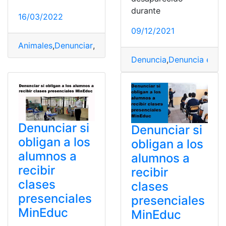
durante
16/03/2022
09/12/2021
Animales
,
Denunciar
,
Guayaquil
,
Los Ceibos
,
Maltrato
Denuncia
,
Denuncia en lí
Denunciar si
Denunciar si
obligan a los
obligan a los
alumnos a
alumnos a
recibir
recibir
clases
clases
presenciales
presenciales
MinEduc
MinEduc