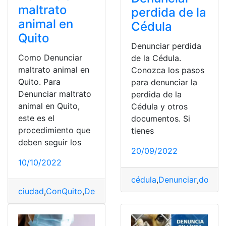
maltrato
perdida de la
animal en
Cédula
Quito
Denunciar perdida
Como Denunciar
de la Cédula.
maltrato animal en
Conozca los pasos
Quito. Para
para denunciar la
Denunciar maltrato
perdida de la
animal en Quito,
Cédula y otros
este es el
documentos. Si
procedimiento que
tienes
deben seguir los
20/09/2022
10/10/2022
cédula
,
Denunciar
,
docum
ciudad
,
ConQuito
,
Denunciar
,
Maltrato
,
Maltrato animal