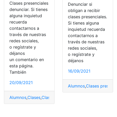
Clases presenciales
Denunciar si
denunciar. Si tienes
obligan a recibir
alguna inquietud
clases presenciales.
recuerda
Si tienes alguna
contactarnos a
inquietud recuerda
través de nuestras
contactarnos a
redes sociales,
través de nuestras
o regístrate y
redes sociales,
déjanos
o regístrate y
un comentario en
déjanos
esta página.
16/09/2021
También
20/09/2021
Alumnos
,
Clases presenci
Alumnos
,
Clases
,
Clases Hibridas
,
Clases presenciales
,
C