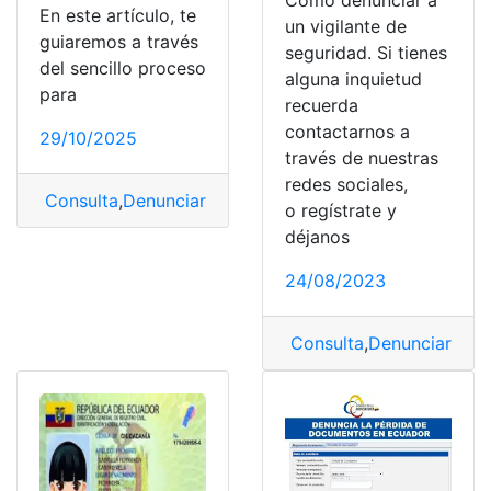
Cómo denunciar a
En este artículo, te
un vigilante de
guiaremos a través
seguridad. Si tienes
del sencillo proceso
alguna inquietud
para
recuerda
contactarnos a
29/10/2025
través de nuestras
redes sociales,
Consulta
,
Denunciar
,
pérdida
,
Pérdida de la cédula
,
Por 
o regístrate y
déjanos
24/08/2023
Consulta
,
Denunciar
,
Seg