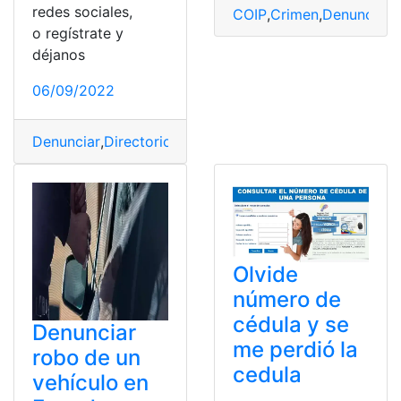
redes sociales,
COIP
,
Crimen
,
Denunciar
,
o regístrate y
déjanos
06/09/2022
Denunciar
,
Directorio
,
fiscalía
,
Pagos
,
Pedidos
,
unidades
,
Olvide
número de
cédula y se
Denunciar
me perdió la
robo de un
cedula
vehículo en