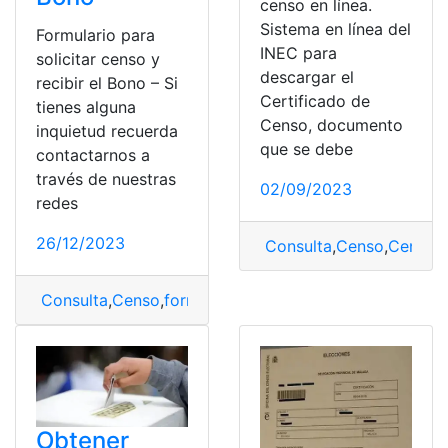
censo en línea.
Sistema en línea del
Formulario para
INEC para
solicitar censo y
descargar el
recibir el Bono – Si
Certificado de
tienes alguna
Censo, documento
inquietud recuerda
que se debe
contactarnos a
través de nuestras
02/09/2023
redes
26/12/2023
Consulta
,
Censo
,
Censo e
Consulta
,
Censo
,
formulario
,
Solicitar
Obtener