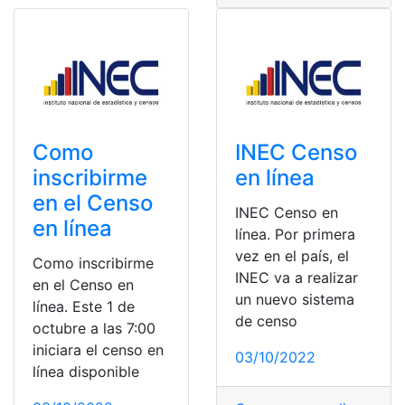
Como
INEC Censo
inscribirme
en línea
en el Censo
INEC Censo en
en línea
línea. Por primera
vez en el país, el
Como inscribirme
INEC va a realizar
en el Censo en
un nuevo sistema
línea. Este 1 de
de censo
octubre a las 7:00
iniciara el censo en
03/10/2022
línea disponible