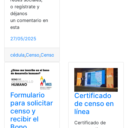
o regístrate y
déjanos
un comentario en
esta
27/05/2025
cédula
,
Censo
,
Censo en línea
,
certificado
,
INEC
,
Informa
Formulario
Certificado
para solicitar
de censo en
censo y
línea
recibir el
Certificado de
Bono