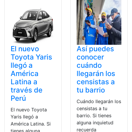
El nuevo
Así puedes
Toyota Yaris
conocer
llegó a
cuándo
América
llegarán los
Latina a
censistas a
través de
tu barrio
Perú
Cuándo llegarán los
censistas a tu
El nuevo Toyota
barrio. Si tienes
Yaris llegó a
alguna inquietud
América Latina. Si
recuerda
tienes alguna