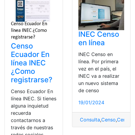
INEC Censo
en línea
Censo
Ecuador En
INEC Censo en
línea INEC
línea. Por primera
vez en el país, el
¿Como
INEC va a realizar
registrarse?
un nuevo sistema
de censo
Censo Ecuador En
línea INEC. Si tienes
19/01/2024
alguna inquietud
recuerda
Consulta
,
Censo
,
Censo e
contactarnos a
través de nuestras
redes sociales,