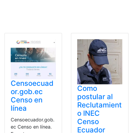
Censoecuad
Como
or.gob.ec
postular al
Censo en
Reclutamient
línea
o INEC
Censoecuador.gob.
Censo
ec Censo en línea.
Ecuador