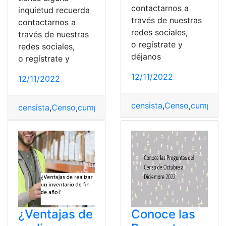
contactarnos a
inquietud recuerda
través de nuestras
contactarnos a
redes sociales,
través de nuestras
o regístrate y
redes sociales,
déjanos
o regístrate y
12/11/2022
12/11/2022
censista
,
Censo
,
cumplir
,
d
censista
,
Censo
,
cumplir
,
deberes
,
Hogares
,
Nacional
,
pre
¿Ventajas de
Conoce las