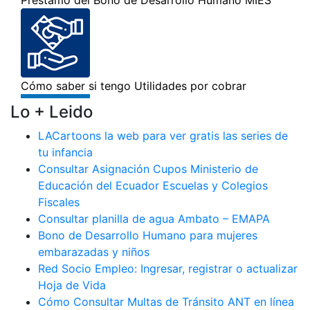
Lo + Leido
LACartoons la web para ver gratis las series de
tu infancia
Consultar Asignación Cupos Ministerio de
Educación del Ecuador Escuelas y Colegios
Fiscales
Consultar planilla de agua Ambato – EMAPA
Bono de Desarrollo Humano para mujeres
embarazadas y niños
Red Socio Empleo: Ingresar, registrar o actualizar
Hoja de Vida
Cómo Consultar Multas de Tránsito ANT en línea