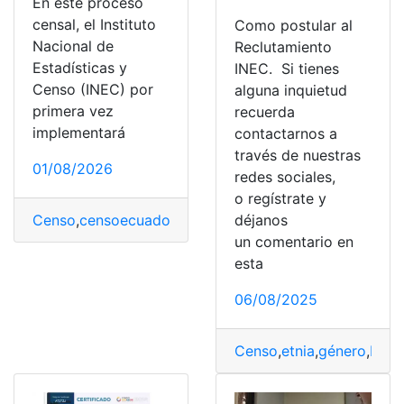
En este proceso
censal, el Instituto
Como postular al
Nacional de
Reclutamiento
Estadísticas y
INEC. Si tienes
Censo (INEC) por
alguna inquietud
primera vez
recuerda
implementará
contactarnos a
través de nuestras
01/08/2026
redes sociales,
o regístrate y
Censo
,
censoecuador
,
ecuador
,
INEC
,
Línea
déjanos
un comentario en
esta
06/08/2025
Censo
,
etnia
,
género
,
INEC