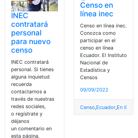
Censo en
línea inec
INEC
contratará
Censo en línea inec.
personal
Conozca como
para nuevo
participar en el
censo en línea
censo
Ecuador. El Instituto
INEC contratará
Nacional de
personal. Si tienes
Estadística y
alguna inquietud
Censos
recuerda
09/09/2022
contactarnos a
través de nuestras
redes sociales,
Censo
,
Ecuador
,
En línea
,
o regístrate y
déjanos
un comentario en
esta página.