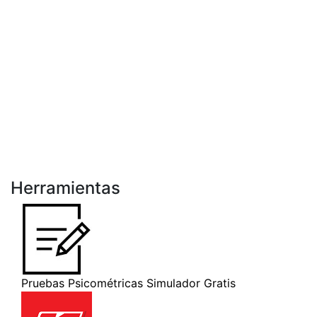
Herramientas