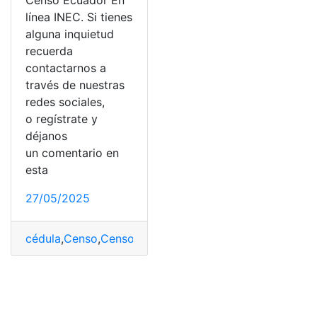
Censo Ecuador En
línea INEC. Si tienes
alguna inquietud
recuerda
contactarnos a
través de nuestras
redes sociales,
o regístrate y
déjanos
un comentario en
esta
27/05/2025
cédula
,
Censo
,
Censo en línea
,
certificado
,
INEC
,
Informa