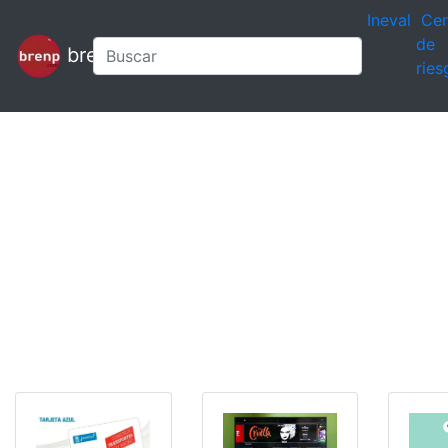
Ineval
Cen
de
brenp
ries