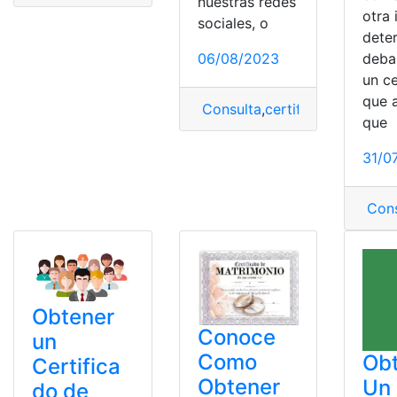
nuestras redes
otra 
sociales, o
dete
06/08/2023
deba
un ce
que 
Consulta
,
certificado
,
certifi
que
31/0
Cons
Obtener
Conoce
un
Como
Ob
Certifica
Obtener
Un
do de