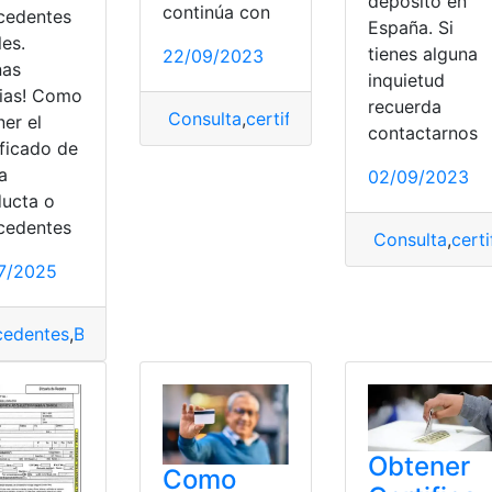
depósito en
continúa con
cedentes
España. Si
les.
tienes alguna
22/09/2023
nas
inquietud
cias! Como
recuerda
Consulta
,
certificado
,
Certificado de De
er el
contactarnos
ificado de
adores
,
Obtener
,
tv
,
VIZIO
a
02/09/2023
ucta o
arjeta azul
,
Transporte
,
Transporte público
cedentes
Consulta
,
cert
7/2025
cedentes
,
Buena
,
certificado
,
cómo obtener
,
Conducta
Obtener
Como