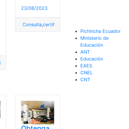
23/08/2023
Consulta
,
certificado
,
certificado ACA
,
cómo obte
Pichincha Ecuador
pósito
,
cómo obtener
,
Obtener
Ministerio de
Educación
ANT
Educación
ificado
,
cómo obtener
,
conocer
,
Depósitos
,
Obtener
EAES
CNEL
CNT
Obtenga