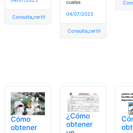
cuales
Cons
04/07/2023
Consulta
,
certificado
,
cómo obtener
,
Obtener
,
Persona J
Consulta
,
certificado
,
certifi
¿Cómo
Có
Cómo
obtener
obt
obtener
un