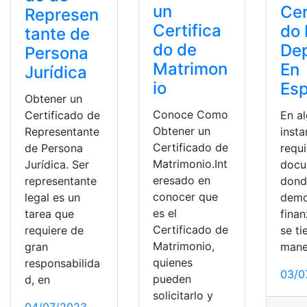
un
Cer
Represen
Certifica
do
tante de
do de
Dep
Persona
Matrimon
En
Jurídica
io
Es
Obtener un
Conoce Como
Certificado de
En a
Obtener un
Representante
insta
Certificado de
de Persona
requi
Matrimonio.Int
Jurídica. Ser
docu
eresado en
representante
dond
conocer que
legal es un
demo
es el
tarea que
fina
Certificado de
requiere de
se ti
Matrimonio,
gran
mane
quienes
responsabilida
03/0
pueden
d, en
solicitarlo y
04/07/2023