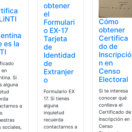
obtener
tifica
el
LiNTI
Cómo
Formulari
obtener
o EX-17
entina
Certifica
Tarjeta
 es la
do de
de
TI
Inscripció
Identidad
n en
de
ificado
Censo
Extranjer
I en
tina. Si
Electoral
o
s alguna
Si te interesa
Formulario EX
ietud
conocer qué
17. Si tienes
erda
conlleva el
alguna
actarnos a
Certificado de
inquietud
és
Inscripción en
recuerda
uestras
Censo
contactarnos a
 sociales,