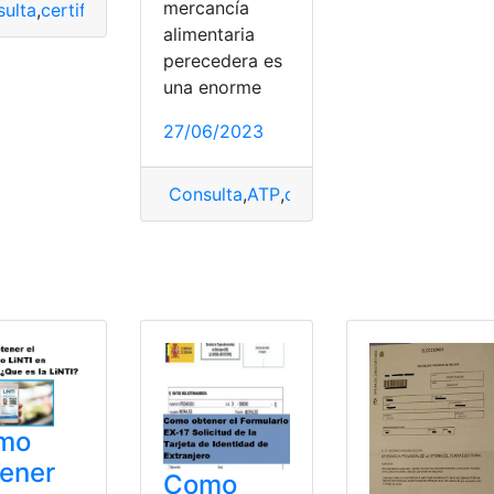
mercancía
ulta
,
certificado
,
cómo obtener
,
España
,
Obtener
alimentaria
perecedera es
urídica
una enorme
cado de matrimonio
,
cómo obtener
,
conocer
,
matrimonio
,
Obte
27/06/2023
Consulta
,
ATP
,
certificado
,
cómo obtene
mo
ener
Como