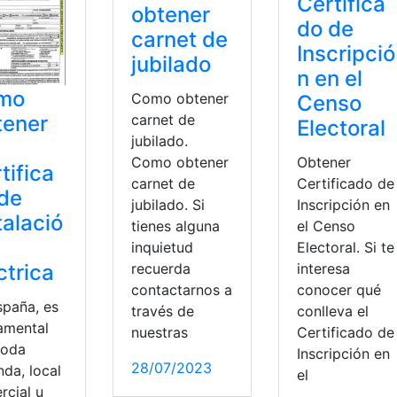
Certifica
obtener
do de
carnet de
Inscripció
jubilado
n en el
mo
Como obtener
Censo
carnet de
tener
Electoral
jubilado.
Como obtener
Obtener
tifica
carnet de
Certificado de
de
jubilado. Si
Inscripción en
talació
tienes alguna
el Censo
inquietud
Electoral. Si te
recuerda
interesa
ctrica
contactarnos a
conocer qué
spaña, es
través de
conlleva el
amental
nuestras
Certificado de
toda
Inscripción en
28/07/2023
nda, local
el
rcial u