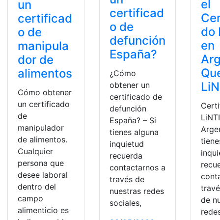
el
un
certificad
Cer
certificad
o de
do 
o de
defunción
en
manipula
España?
Arg
dor de
Que
alimentos
¿Cómo
LiN
obtener un
Cómo obtener
certificado de
un certificado
Cert
defunción
de
LiNT
España? – Si
manipulador
Argen
tienes alguna
de alimentos.
tiene
inquietud
Cualquier
inqu
recuerda
persona que
recu
contactarnos a
desee laboral
cont
través de
dentro del
trav
nuestras redes
campo
de n
sociales,
alimenticio es
redes