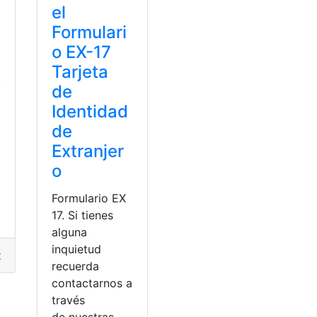
el
Formulari
o EX-17
Tarjeta
y
de
Identidad
de
Extranjer
o
Formulario EX
17. Si tienes
alguna
inquietud
torios
,
cómo obtener
,
números
,
Obtener
recuerda
contactarnos a
través
de nuestras