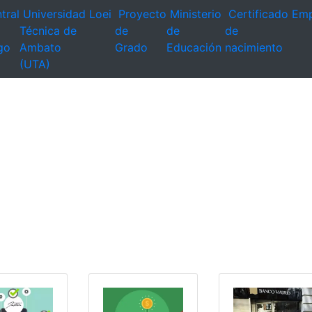
tral
Universidad
Loei
Proyecto
Ministerio
Certificado
Emp
Técnica de
de
de
de
go
Ambato
Grado
Educación
nacimiento
(UTA)