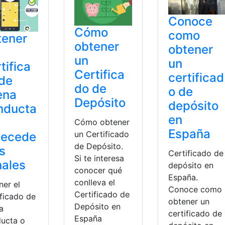
Conoce
Cómo
como
tener
obtener
obtener
un
un
tifica
Certifica
certificad
de
do de
o de
ena
Depósito
depósito
nducta
en
Cómo obtener
España
un Certificado
tecede
de Depósito.
s
Certificado de
Si te interesa
ales
depósito en
conocer qué
España.
conlleva el
ner el
Conoce como
Certificado de
ificado de
obtener un
Depósito en
a
certificado de
España
ucta o