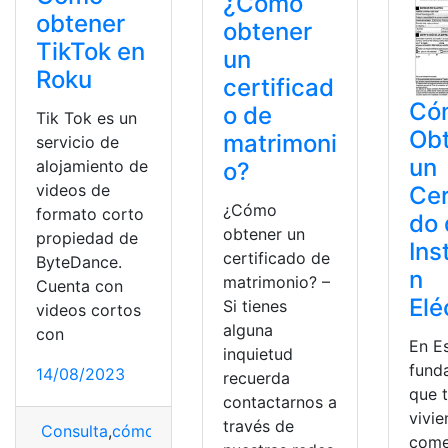
¿Cómo
obtener
obtener
TikTok en
un
Roku
certificad
Có
o de
Tik Tok es un
Ob
matrimoni
servicio de
un
alojamiento de
o?
videos de
Cer
¿Cómo
formato corto
do 
obtener un
propiedad de
Ins
certificado de
ByteDance.
n
matrimonio? –
Cuenta con
Elé
Si tienes
videos cortos
alguna
con
En E
inquietud
fund
14/08/2023
recuerda
que 
contactarnos a
vivie
través de
Consulta
,
cómo obtener
,
Obtener
,
Roku
,
TikTok
come