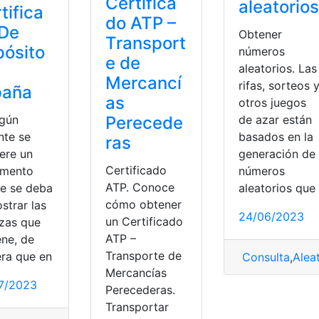
Certifica
aleatorios
tifica
do ATP –
 De
Obtener
Transport
ósito
números
e de
aleatorios. Las
Mercancí
rifas, sorteos 
paña
as
otros juegos
de azar están
lgún
Perecede
basados en la
nte se
ras
generación de
ere un
Certificado
números
mento
ATP. Conoce
aleatorios que
e se deba
cómo obtener
strar las
24/06/2023
un Certificado
nzas que
ATP –
ene, de
Transporte de
ra que en
Consulta
,
Alea
Mercancías
7/2023
Perecederas.
Transportar