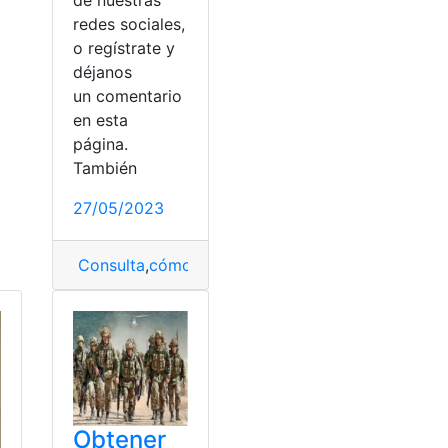
redes sociales,
o regístrate y
déjanos
un comentario
ner
en esta
página.
También
r
,
conocer
,
Obtener
,
Sacar
27/05/2023
Consulta
,
cómo obtener
,
Extranjero
,
formulario
,
Fo
Obtener