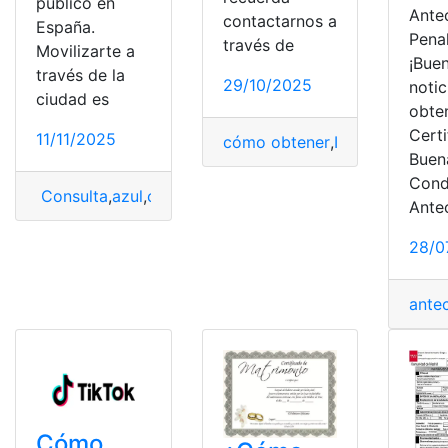
público en
Ante
contactarnos a
España.
Pena
través de
Movilizarte a
¡Bue
través de la
29/10/2025
noti
ciudad es
obten
Cert
11/11/2025
cómo obtener
,
Internet
,
Naveg
Buen
Cond
Consulta
,
azul
,
cómo obtener
,
España
,
Obtener
,
tarjeta
,
T
Ante
28/0
ante
Cómo