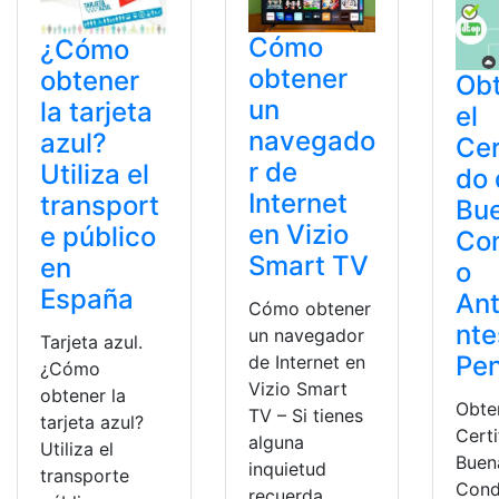
Cómo
¿Cómo
obtener
obtener
Ob
un
la tarjeta
el
navegado
azul?
Cer
r de
Utiliza el
do 
Internet
transport
Bu
en Vizio
e público
Co
Smart TV
en
o
España
An
Cómo obtener
nte
un navegador
Tarjeta azul.
Pen
de Internet en
¿Cómo
Vizio Smart
obtener la
Obte
TV – Si tienes
tarjeta azul?
Cert
alguna
Utiliza el
Buen
inquietud
transporte
Cond
recuerda