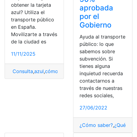
obtener la tarjeta
aprobada
azul? Utiliza el
por el
transporte público
Gobierno
en España.
Movilizarte a través
Ayuda al transporte
de la ciudad es
público: lo que
sabemos sobre
11/11/2025
subvención. Si
tienes alguna
Consulta
,
azul
,
cómo obtener
,
España
,
Obtener
,
tarjeta
,
T
inquietud recuerda
contactarnos a
través de nuestras
redes sociales,
27/06/2022
¿Cómo saber?
,
¿Qué es?
,