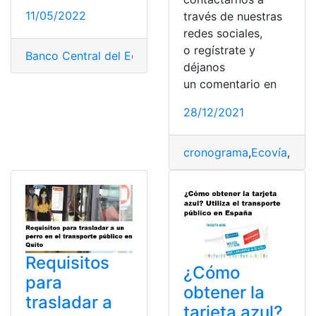
11/05/2022
través de nuestras
redes sociales,
o regístrate y
Banco Central del Ecuador
,
Economía
,
inflación
,
Transpo
déjanos
un comentario en
28/12/2021
cronograma
,
Ecovía
,
Hora
Requisitos
¿Cómo
para
obtener la
trasladar a
tarjeta azul?