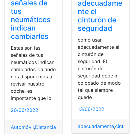
señales de
adecuadame
tus
nte el
neumáticos
cinturón de
indican
seguridad
cambiarlos
cómo usar
adecuadamente el
Estas son las
cinturón de
señales de tus
seguridad. El
neumáticos indican
cinturón de
cambiarlos. Cuando
seguridad debe ir
nos disponemos a
colocado de modo
revisar nuestro
tal que siempre
coche, es
quede
importante que lo
13/06/2022
20/06/2022
adecuadamente
,
cinturón
Automóvil
,
Distancia
,
Kilometraje
,
neumáticos
,
Segurida