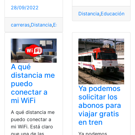
28/09/2022
Distancia
,
Educación
,
Insc
carreras
,
Distancia
,
Estudiar
,
Modalidad
,
UTPL
A qué
distancia me
puedo
Ya podemos
conectar a
solicitar los
mi WiFi
abonos para
A qué distancia me
viajar gratis
puedo conectar a
en tren
mi WiFi. Está claro
que una de las
Ya podemos