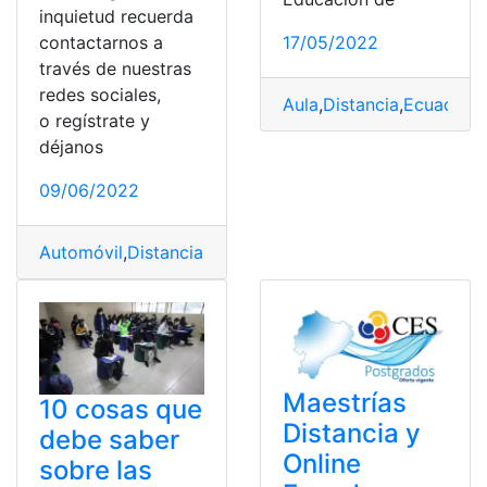
inquietud recuerda
17/05/2022
contactarnos a
través de nuestras
redes sociales,
Aula
,
Distancia
,
Ecuador
,
E
o regístrate y
déjanos
09/06/2022
Automóvil
,
Distancia
,
Kilometraje
,
neumáticos
,
Segurida
Maestrías
10 cosas que
Distancia y
debe saber
Online
sobre las