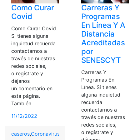
Como Curar
Carreras Y
Covid
Programas
En Línea Y A
Como Curar Covid.
Distancia
Si tienes alguna
Acreditadas
inquietud recuerda
por
contactarnos a
través de nuestras
SENESCYT
redes sociales,
Carreras Y
o regístrate y
Programas En
déjanos
Línea. Si tienes
un comentario en
alguna inquietud
esta página.
recuerda
También
contactarnos a
11/12/2022
través de nuestras
redes sociales,
o regístrate y
caseros
,
Coronavirus
,
COVID-19
,
Distancia
,
Medicament
déjanos