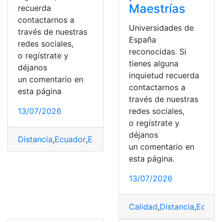
Maestrías
recuerda
contactarnos a
Universidades de
través de nuestras
España
redes sociales,
reconocidas. Si
o regístrate y
tienes alguna
déjanos
inquietud recuerda
un comentario en
contactarnos a
esta página
través de nuestras
13/07/2026
redes sociales,
o regístrate y
déjanos
Distancia
,
Ecuador
,
Educación virtual
,
Rezago educativ
un comentario en
esta página.
13/07/2026
Calidad
,
Distancia
,
Educa