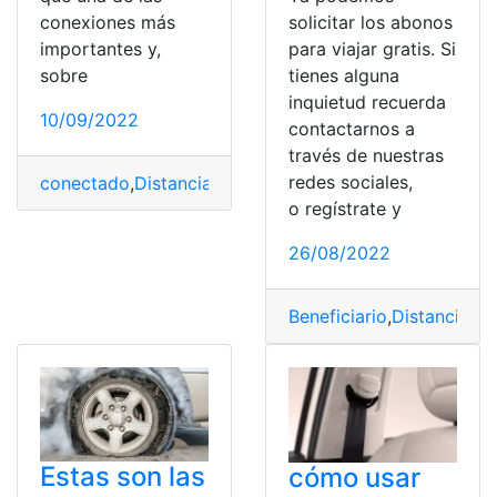
conexiones más
solicitar los abonos
importantes y,
para viajar gratis. Si
sobre
tienes alguna
inquietud recuerda
10/09/2022
contactarnos a
través de nuestras
redes sociales,
conectado
,
Distancia
,
Móviles
,
Preguntas
,
red WiFi
o regístrate y
26/08/2022
Beneficiario
,
Distancia
,
Fu
Estas son las
cómo usar