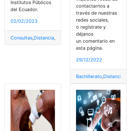
Institutos Públicos
contactarnos a
del Ecuador.
través de nuestras
redes sociales,
02/02/2023
o regístrate y
déjanos
Consultas
,
Distancia
,
Ecuador
,
educación a distancia
,
Mo
un comentario en
esta página.
29/12/2022
Bachillerato
,
Distancia
,
In