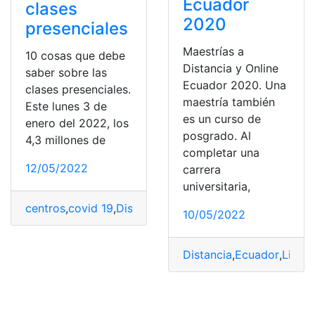
Ecuador
clases
2020
presenciales
Maestrías a
10 cosas que debe
Distancia y Online
saber sobre las
Ecuador 2020. Una
clases presenciales.
maestría también
Este lunes 3 de
es un curso de
enero del 2022, los
posgrado. Al
4,3 millones de
completar una
12/05/2022
carrera
universitaria,
centros
,
covid 19
,
Distancia
,
Fiscales
,
Refuerzo
10/05/2022
Distancia
,
Ecuador
,
Lista 