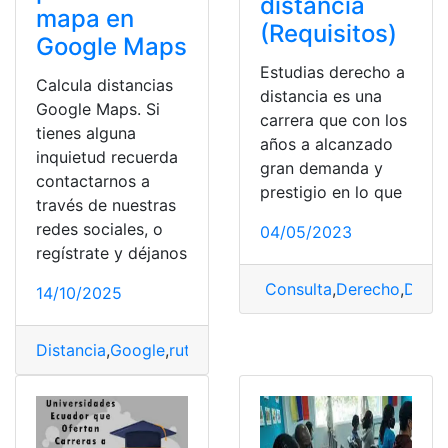
distancia
mapa en
(Requisitos)
Google Maps
Estudias derecho a
Calcula distancias
distancia es una
Google Maps. Si
carrera que con los
tienes alguna
años a alcanzado
inquietud recuerda
gran demanda y
contactarnos a
prestigio en lo que
través de nuestras
redes sociales, o
04/05/2023
regístrate y déjanos
Consulta
,
Derecho
,
Dista
14/10/2025
Distancia
,
Google
,
ruta