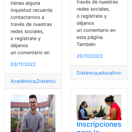
través de nuestras
tienes alguna
redes sociales,
inquietud recuerda
o regístrate y
contactarnos a
déjanos
través de nuestras
un comentario en
redes sociales,
esta página.
o regístrate y
También
déjanos
un comentario en
20/10/2022
03/11/2022
Distancia
,
educativos
,
Inc
Académica
,
Distancia
,
Doctorado
,
estudio
,
Titulación
Inscripciones