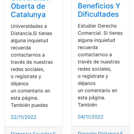
Beneficios Y
Oberta de
Dificultades
Catalunya
Estudiar Derecho
Universidades a
Comercial. Si tienes
Distancia.Si tienes
alguna inquietud
alguna inquietud
recuerda
recuerda
contactarnos a
contactarnos a
través de nuestras
través de nuestras
redes sociales,
redes sociales,
o regístrate y
o regístrate y
déjanos
déjanos
un comentario en
un comentario en
esta página.
esta página.
También
También puedes
04/11/2022
22/11/2022
Derecho
,
Distancia
,
Econ
Distancia
,
Ecuador
,
En linea
,
Noticias
,
universidades