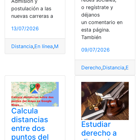
Admisión y
o regístrate y
postulación a las
déjanos
nuevas carreras a
un comentario en
13/07/2026
esta página.
También
Distancia
,
En línea
,
Modalidad
,
SENESCYT
,
Ser Bachiller
,
09/07/2026
Derecho
,
Distancia
,
Econ
Calcula
distancias
Estudiar
entre dos
derecho a
puntos del