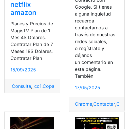
Contacto con
netflix
Google. Si tienes
amazon
alguna inquietud
recuerda
Planes y Precios de
contactarnos a
MagisTV Plan de 1
través de nuestras
Mes 4$ Dolares.
redes sociales,
Contratar Plan de 7
o regístrate y
Meses 18$ Dolares.
déjanos
Contratar Plan
un comentario en
esta página.
15/09/2025
También
Consulta
,
_cc1
,
Copa América
,
Copa Sudamericana
,
inic
17/05/2025
Chrome
,
Contactar
,
Conta