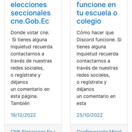
elecciones
funcione en
seccionales
tu escuela o
cne.Gob.Ec
colegio
Donde votar cne.
Cómo hacer que
Si tienes alguna
Discord funcione. Si
inquietud recuerda
tienes alguna
contactarnos a
inquietud recuerda
través de nuestras
contactarnos a
redes sociales,
través de nuestras
o regístrate y
redes sociales,
déjanos
o regístrate y
un comentario en
déjanos
esta página.
un comentario en
También
esta
19/12/2022
25/10/2022
CNE
,
Elecciones
,
En línea
,
Seccionales
Configuración
,
Soporte
,
Micrófon
,
Técnico
,