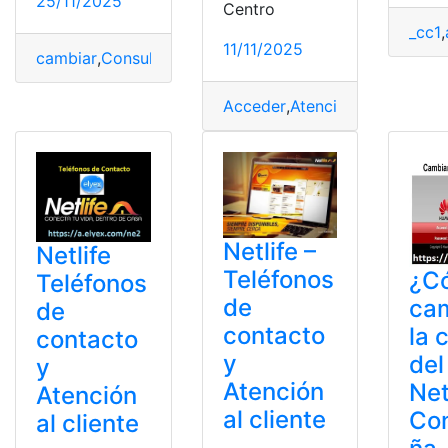
25/11/2025
Centro
_cc1
,
11/11/2025
cambiar
,
Consulta
,
Consulta online
,
contraseña
,
Netlife
Acceder
,
Atención al cliente
,
C
Netlife –
Netlife
Teléfonos
¿C
Teléfonos
de
ca
de
contacto
la 
contacto
y
del
y
Atención
Net
Atención
al cliente
Co
al cliente