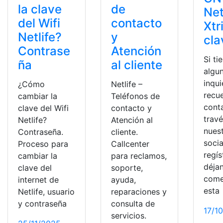
la clave
de
Net
del Wifi
contacto
Xtr
Netlife?
y
cla
Contrase
Atención
Si ti
ña
al cliente
algu
inqu
¿Cómo
Netlife –
recu
cambiar la
Teléfonos de
cont
clave del Wifi
contacto y
trav
Netlife?
Atención al
nues
Contraseña.
cliente.
socia
Proceso para
Callcenter
regís
cambiar la
para reclamos,
déja
clave del
soporte,
come
internet de
ayuda,
esta
Netlife, usuario
reparaciones y
y contraseña
consulta de
17/1
servicios.