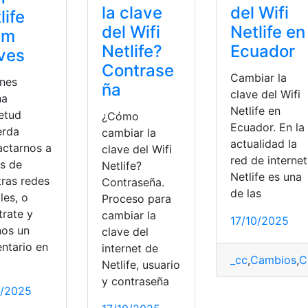
la clave
del Wifi
life
del Wifi
Netlife en
im
Netlife?
Ecuador
ves
Contrase
Cambiar la
enes
ña
clave del Wifi
na
Netlife en
ietud
¿Cómo
Ecuador. En la
erda
cambiar la
actualidad la
actarnos a
clave del Wifi
red de internet
és de
Netlife?
Netlife es una
tras redes
Contraseña.
de las
les, o
Proceso para
trate y
cambiar la
17/10/2025
nos un
clave del
ntario en
internet de
_cc
,
Cambios
,
C
Netlife, usuario
y contraseña
0/2025