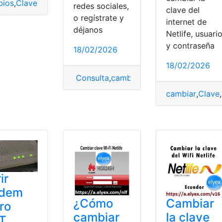
ios
,
Clave
,
Consultas
,
Ecuador
,
Herramientas Ecuador
,
Intern
redes sociales,
clave del
o regístrate y
internet de
déjanos
Netlife, usuari
y contraseña
18/02/2026
18/02/2026
Consulta
,
cambiar
,
cambiar clave
,
Netlif
cambiar
,
Clave
,
i
,
Consultas
,
Ecuador
,
Herramientas Ecuador
,
Netlife
,
Tecnolog
ir
dem
¿Cómo
Cambiar
ro
cambiar
la clave
T