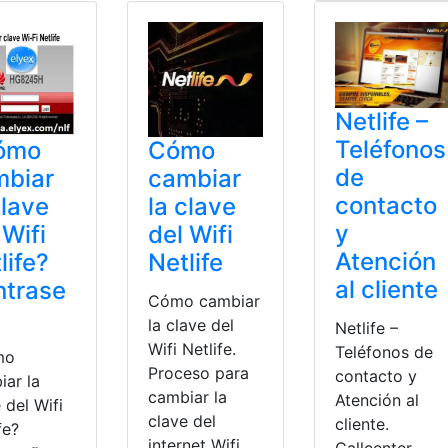
Netlife –
Teléfonos
ómo
Cómo
de
mbiar
cambiar
contacto
clave
la clave
y
 Wifi
del Wifi
Atención
life?
Netlife
al cliente
ntrase
Cómo cambiar
la clave del
Netlife –
Wifi Netlife.
Teléfonos de
mo
Proceso para
contacto y
iar la
cambiar la
Atención al
 del Wifi
clave del
cliente.
fe?
internet Wifi
Callcenter