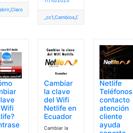
17/10/2025
abrir
,
Claro
,
Claves
,
CNT
,
JCWARE
,
Módem
,
Netlife
,
Xtrim
_cc1
,
Cambios
,
Clave
,
contraseña
,
Netlife
,
onsultas
,
Ecuador
,
Herramientas Ecuador
,
Internet
,
Netlife
,
Tec
ómo
Cambiar
Netlife
mbiar
la clave
Teléfonos
clave
del Wifi
contacto
 Wifi
Netlife en
atención
life?
Ecuador
cliente
ntrase
ayuda
Cambiar la