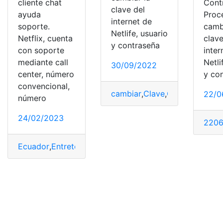
cliente chat
Cont
clave del
ayuda
Proc
internet de
soporte.
camb
Netlife, usuario
Netflix, cuenta
clave
y contraseña
con soporte
inter
mediante call
Netli
30/09/2022
center, número
y co
convencional,
cambiar
,
Clave
,
Consulta
,
Consu
22/0
número
24/02/2023
2206
Ecuador
,
Entretenimiento
,
Herramientas
,
Herramientas 