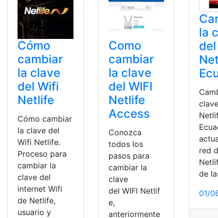
Ca
la 
Cómo
Como
del
cambiar
cambiar
Net
la clave
la clave
Ec
del Wifi
del WIFI
Camb
Netlife
Netlife
clave
Access
Netli
Cómo cambiar
Ecuad
la clave del
Conozca
actua
Wifi Netlife.
todos los
red d
Proceso para
pasos para
Netli
cambiar la
cambiar la
de la
clave del
clave
internet Wifi
del WIFI Netlif
01/0
de Netlife,
e,
usuario y
anteriormente