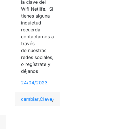
la clave del
Wifi Netlife. Si
tienes alguna
inquietud
recuerda
contactarnos a
través
de nuestras
redes sociales,
o regístrate y
déjanos
24/04/2023
cambiar
,
Clave
,
contraseña
,
Netlife
,
Router
,
wifi
ción
,
Netlife
,
Soporte