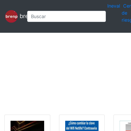
Ineval
Cen
de
brenp
ries