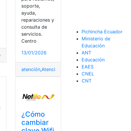
et
,
Netlife
,
top2
,
wifi
soporte,
ayuda,
o
reparaciones y
consulta de
Pichincha Ecuador
servicios.
Ministerio de
Centro
Educación
e
,
wifi
13/01/2026
ANT
Consulta
,
Consulta online
,
Netlife
Educación
ía
EAES
atención
,
Atención al cliente
,
Contactos
,
Ecuador
,
N
CNEL
CNT
¿Cómo
cambiar
clave Wifi