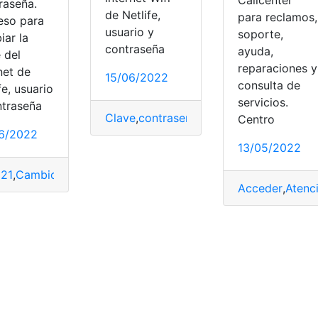
raseña.
de Netlife,
para reclamos,
eso para
usuario y
soporte,
iar la
contraseña
ayuda,
 del
reparaciones y
net de
15/06/2022
consulta de
fe, usuario
servicios.
ntraseña
Clave
,
contraseña
,
Netlife
,
Router
,
servici
Centro
lta online
,
Netlife
6/2022
13/05/2022
21
,
Cambios
,
Claves
,
Netlife
,
top2
,
wifi
Acceder
,
Atenci
Ecuador
,
Netlife
,
top2