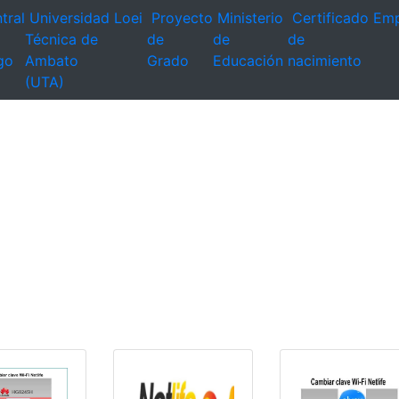
tral
Universidad
Loei
Proyecto
Ministerio
Certificado
Emp
Técnica de
de
de
de
go
Ambato
Grado
Educación
nacimiento
(UTA)