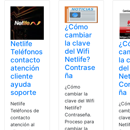
¿Cómo
cambiar
la clave
Netlife
¿C
del Wifi
Teléfonos
ca
Netlife?
contacto
la 
Contrase
atención
del
ña
cliente
Net
ayuda
Co
¿Cómo
soporte
ña
cambiar la
clave del Wifi
Netlife
¿Có
Netlife?
Teléfonos de
camb
Contraseña.
contacto
clave
Proceso para
atención al
Netli
cambiar la