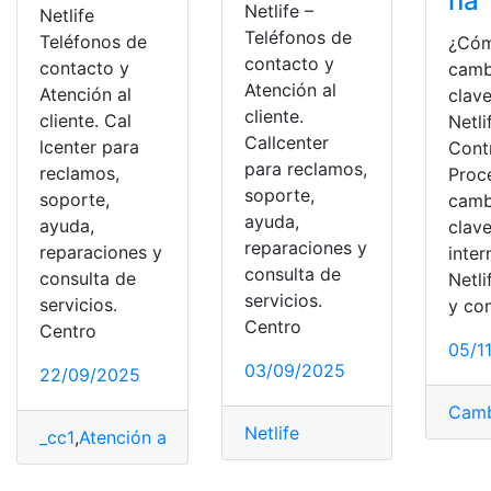
ña
Netlife –
Netlife
Teléfonos de
Teléfonos de
¿Có
contacto y
contacto y
camb
Atención al
Atención al
clave
cliente.
cliente. Cal
Netli
Callcenter
lcenter para
Cont
para reclamos,
reclamos,
Proc
soporte,
soporte,
camb
ayuda,
ayuda,
clave
reparaciones y
reparaciones y
inter
consulta de
consulta de
Netli
servicios.
servicios.
y co
Centro
Centro
05/1
03/09/2025
22/09/2025
Camb
Netlife
_cc1
,
Atención al cliente
,
Contactos
,
Ecuador
,
Netlife