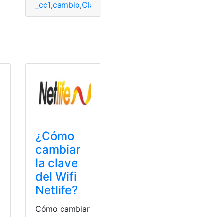
_cc1
,
cambio
,
Clave
,
contraseña
,
Ecuador
,
Herramien
wifi
nología
,
top2
¿Cómo
cambiar
la clave
del Wifi
Netlife?
Cómo cambiar