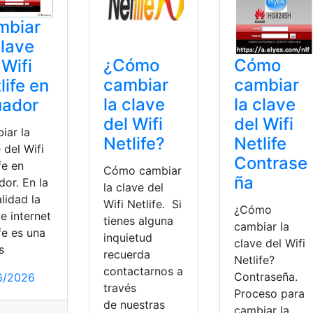
mbiar
clave
¿Cómo
Cómo
 Wifi
cambiar
cambiar
life en
la clave
la clave
uador
del Wifi
del Wifi
iar la
Netlife?
Netlife
 del Wifi
Contrase
fe en
Cómo cambiar
ña
or. En la
la clave del
lidad la
Wifi Netlife. Si
¿Cómo
e internet
tienes alguna
cambiar la
fe es una
inquietud
clave del Wifi
s
recuerda
Netlife?
contactarnos a
Contraseña.
6/2026
través
Proceso para
de nuestras
cambiar la