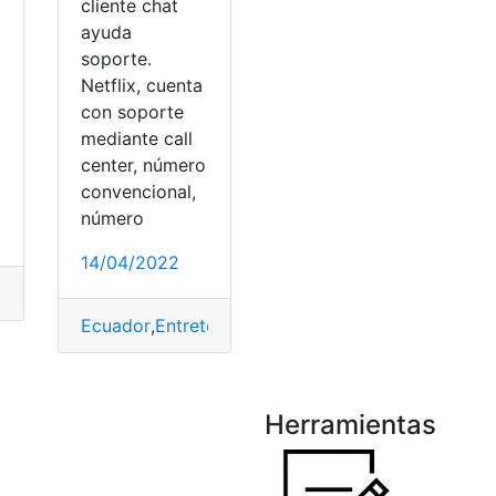
cliente chat
ayuda
soporte.
Netflix, cuenta
con soporte
mediante call
center, número
o
convencional,
número
14/04/2022
ón al cliente
,
Consultas
,
Ecuador
,
Herramientas Ecuador
,
Inte
Ecuador
,
Entretenimiento
,
Herramientas
,
Herramien
Herramientas