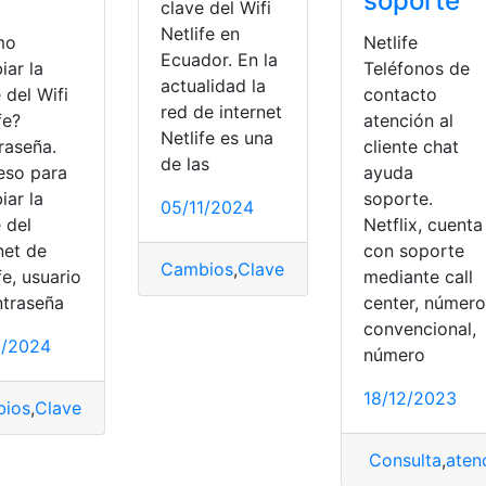
soporte
clave del Wifi
Netlife en
mo
Netlife
Ecuador. En la
iar la
Teléfonos de
actualidad la
 del Wifi
contacto
red de internet
fe?
atención al
Netlife es una
raseña.
cliente chat
de las
eso para
ayuda
iar la
soporte.
05/11/2024
 del
Netflix, cuenta
net de
con soporte
Cambios
,
Clave
,
Ecuador
,
Netlife
,
wifi
fe, usuario
mediante call
ntraseña
center, número
convencional,
1/2024
número
18/12/2023
ios
,
Clave
,
Netlife
,
top2
,
wifi
Consulta
,
aten