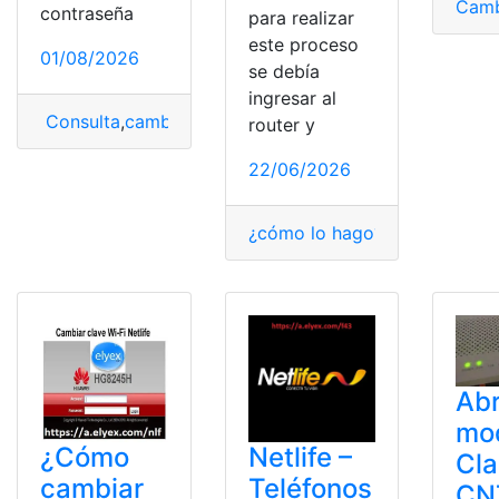
Camb
contraseña
para realizar
este proceso
01/08/2026
se debía
ingresar al
Consulta
,
cambiar
,
cambiar clave
,
Netlife
,
wifi
router y
22/06/2026
¿cómo lo hago?
,
Clave de WiF
Abr
mo
¿Cómo
Netlife –
Cla
cambiar
Teléfonos
CN