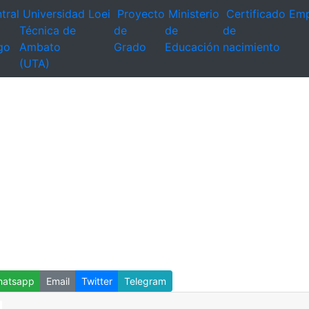
tral
Universidad
Loei
Proyecto
Ministerio
Certificado
Emp
Técnica de
de
de
de
go
Ambato
Grado
Educación
nacimiento
(UTA)
atsapp
Email
Twitter
Telegram