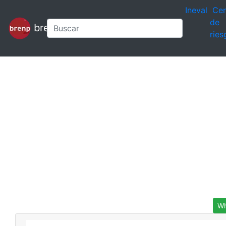
Ineval
Cen
de
brenp
ries
Wh