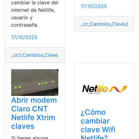
cambiar la clave del
17/10/2025
internet de Netlife,
usuario y
_cc
,
Cambios
,
Clave
,
Ecua
contraseña
17/10/2025
_cc1
,
Cambios
,
Clave
,
contraseña
,
Netlife
,
wifi
Abrir modem
Claro CNT
¿Cómo
Netlife Xtrim
cambiar
claves
clave Wifi
Netlife?
Si tienes alguna