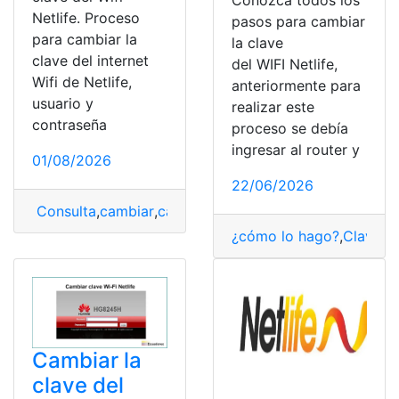
Conozca todos los
Netlife. Proceso
pasos para cambiar
para cambiar la
la clave
clave del internet
del WIFI Netlife,
Wifi de Netlife,
anteriormente para
usuario y
realizar este
contraseña
proceso se debía
ingresar al router y
01/08/2026
22/06/2026
Consulta
,
cambiar
,
cambiar clave
,
Netlife
,
wifi
¿cómo lo hago?
,
Clave d
Cambiar la
clave del