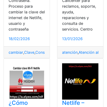
Contraseña.
Callcenter para
Proceso para
reclamos, soporte,
cambiar la clave del
ayuda,
internet de Netlife,
reparaciones y
usuario y
consulta de
contraseña
servicios. Centro
18/02/2026
13/01/2026
cambiar
,
Clave
,
Consulta
,
Consulta online
atención
,
Atención al clie
,
Netlife
¿Cómo
Netlife –