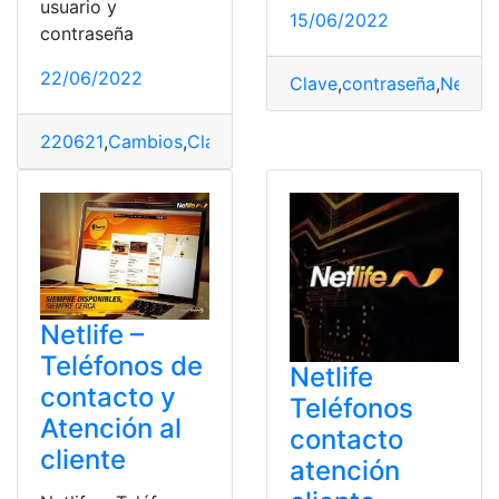
usuario y
15/06/2022
contraseña
22/06/2022
Clave
,
contraseña
,
Netlife
220621
,
Cambios
,
Claves
,
Netlife
,
top2
,
wifi
Netlife –
Teléfonos de
Netlife
contacto y
Teléfonos
Atención al
contacto
cliente
atención