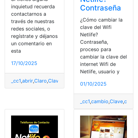
inquietud recuerda
Contraseña
contactarnos a
¿Cómo cambiar la
través de nuestras
clave del Wifi
redes sociales, o
Netlife?
regístrate y déjanos
Contraseña,
un comentario en
proceso para
esta
cambiar la clave del
17/10/2025
internet Wifi de
Netlife, usuario y
_cc1
,
abrir
,
Claro
,
Claves
,
CNT
,
JCWARE
,
Módem
,
Netlife
,
X
01/10/2025
_cc1
,
cambio
,
Clave
,
contr