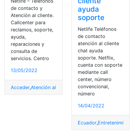
cliente
Netlife – Teléfonos
ayuda
de contacto y
Atención al cliente.
soporte
Callcenter para
Netlife Teléfonos
reclamos, soporte,
de contacto
ayuda,
atención al cliente
reparaciones y
chat ayuda
consulta de
soporte. Netflix,
servicios. Centro
cuenta con soporte
13/05/2022
mediante call
center, número
convencional,
Acceder
,
Atención al cliente
,
Consultas
,
Ecuador
,
Herram
número
14/04/2022
Ecuador
,
Entretenimiento