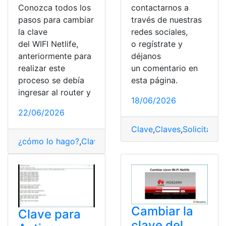
contactarnos a
Conozca todos los
través de nuestras
pasos para cambiar
redes sociales,
la clave
o regístrate y
del WIFI Netlife,
déjanos
anteriormente para
un comentario en
realizar este
esta página.
proceso se debía
ingresar al router y
18/06/2026
22/06/2026
Clave
,
Claves
,
Solicitar
,
so
¿cómo lo hago?
,
Clave de WiFi
,
Consultas
,
Ecuador
,
Her
Cambiar la
Clave para
clave del