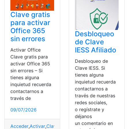
Clave gratis
para activar
Office 365
Desbloqueo
sin errores
de Clave
IESS Afiliado
Activar Office
Clave gratis para
Desbloqueo de
activar Office 365
Clave IESS. Si
sin errores – Si
tienes alguna
tienes alguna
inquietud recuerda
inquietud recuerda
contactarnos a
contactarnos a
través de nuestras
través de
redes sociales,
o regístrate y
09/07/2026
déjanos
un comentario en
Acceder
,
Activar
,
Clave
,
Consulta
,
Office
,
Windows