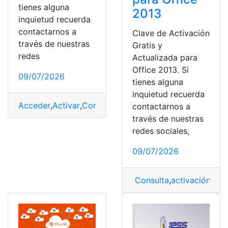
tienes alguna
2013
inquietud recuerda
contactarnos a
Clave de Activación
través de nuestras
Gratis y
redes
Actualizada para
Office 2013. Si
09/07/2026
tienes alguna
inquietud recuerda
Acceder
,
Activar
,
Consulta
,
Consulta online
,
Microsoft
contactarnos a
través de nuestras
redes sociales,
09/07/2026
Consulta
,
activación
,
Cla