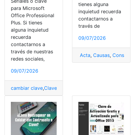
Seriales o clave
tienes alguna
para Microsoft
inquietud recuerda
Office Professional
contactarnos a
Plus. Si tienes
través de
alguna inquietud
recuerda
09/07/2026
contactarnos a
través de nuestras
Acta
,
Causas
,
Consejo n
redes sociales,
09/07/2026
cambiar clave
,
Clave
,
Consulta
,
Microsoft
,
Office