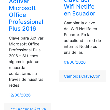
Activar
Wifi Netlife
Microsoft
en Ecuador
Office
Professional
Cambiar la clave
Plus 2016
del Wifi Netlife en
Ecuador. En la
Clave para Activar
actualidad la red de
Microsoft Office
internet Netlife es
Professional Plus
una de las
2016 – Si tienes
alguna inquietud
01/06/2026
recuerda
contactarnos a
Cambios
,
Clave
,
Consulta
través de nuestras
redes
12/06/2026
_cc1
,
Acceder
,
Activar
,
Clave
,
Microsoft Office
,
Noticias