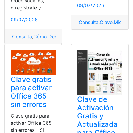
redes sociales,
09/07/2026
o regístrate y
09/07/2026
Consulta
,
Clave
,
Microsof
Consulta
,
Cómo Desbloquear un Celular
,
Desbloquear 
Clave gratis
para activar
Office 365
Clave de
sin errores
Activación
Gratis y
Clave gratis para
Actualizada
activar Office 365
sin errores – Si
para Office