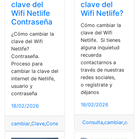
clave del
clave del
Wifi Netlife
Wifi Netlife?
Contraseña
Cómo cambiar la
clave del Wifi
¿Cómo cambiar la
Netlife. Si tienes
clave del Wifi
alguna inquietud
Netlife?
recuerda
Contraseña.
contactarnos a
Proceso para
través de nuestras
cambiar la clave del
redes sociales,
internet de Netlife,
o regístrate y
usuario y
déjanos
contraseña
18/02/2026
18/02/2026
Consulta
,
cambiar
,
cambi
cambiar
,
Clave
,
Consulta
,
Consulta online
,
Netlife