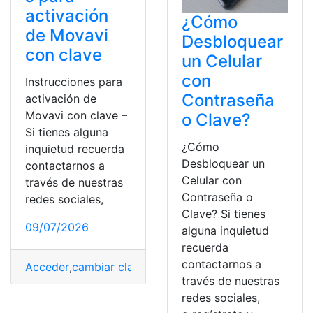
activación
¿Cómo
de Movavi
Desbloquear
con clave
un Celular
con
Instrucciones para
Contraseña
activación de
Movavi con clave –
o Clave?
Si tienes alguna
¿Cómo
inquietud recuerda
Desbloquear un
contactarnos a
Celular con
través de nuestras
Contraseña o
redes sociales,
Clave? Si tienes
09/07/2026
alguna inquietud
recuerda
contactarnos a
Acceder
,
cambiar clave
,
Clave
,
Consulta
,
Consulta online
través de nuestras
redes sociales,