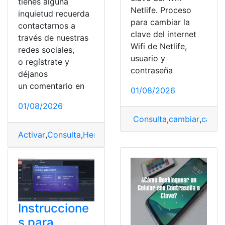
tienes alguna
Netlife. Proceso
inquietud recuerda
para cambiar la
contactarnos a
clave del internet
través de nuestras
Wifi de Netlife,
redes sociales,
usuario y
o regístrate y
contraseña
déjanos
un comentario en
01/08/2026
01/08/2026
Consulta
,
cambiar
,
cambi
Activar
,
Consulta
,
Herramientas
,
Microsoft Office
,
Offic
Instruccione
s para