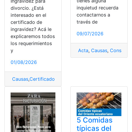
tienes alguna
Ingravidez para
inquietud recuerda
divorcio. ¿Está
contactarnos a
interesado en el
través de
certificado de
ingravidez? Acá le
09/07/2026
explicaremos todos
los requerimientos
Acta
,
Causas
,
Consejo n
y
01/08/2026
Causas
,
Certificado de ingravidez
5 Comidas
típicas del