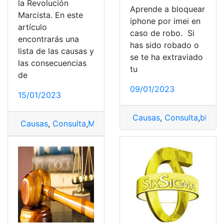
la Revolución
Aprende a bloquear
Marcista. En este
iphone por imei en
artículo
caso de robo. Si
encontrarás una
has sido robado o
lista de las causas y
se te ha extraviado
las consecuencias
tu
de
09/01/2023
15/01/2023
Causas
,
Consulta
,
bloqu
Causas
,
Consulta
,
Marxista