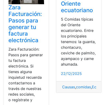
Oriente
Zara
ecuatoriano
Facturación:
5 Comidas típicas
Pasos para
del Oriente
generar tu
ecuatoriano. Entre
factura
los principales
electrónica
tenemos: la guanta,
chontacuro,
Zara Facturación:
ceviche de palmito,
Pasos para generar
ayampaco y carne
tu factura
ahumada.
electrónica. Si
tienes alguna
22/12/2025
inquietud recuerda
contactarnos a
Causas
,
comidas
,
Ecuato
través de nuestras
redes sociales,
o regístrate y