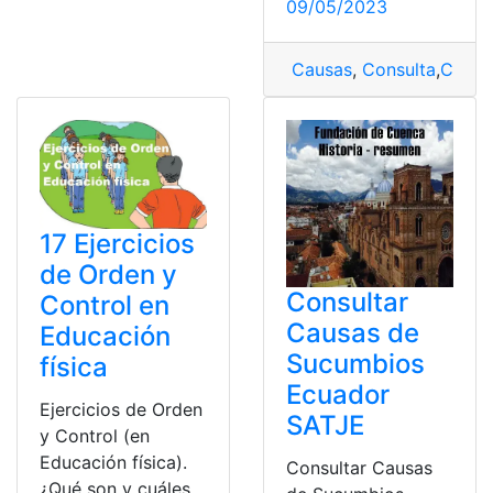
09/05/2023
Causas
,
Consulta
,
Cable
17 Ejercicios
de Orden y
Consultar
Control en
Causas de
Educación
Sucumbios
física
Ecuador
Ejercicios de Orden
SATJE
y Control (en
Educación física).
Consultar Causas
¿Qué son y cuáles