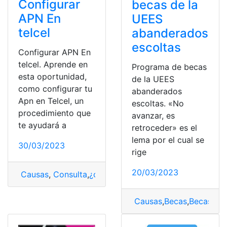
Configurar
becas de la
APN En
UEES
telcel
abanderados
escoltas
Configurar APN En
telcel. Aprende en
Programa de becas
esta oportunidad,
de la UEES
como configurar tu
abanderados
Apn en Telcel, un
escoltas. «No
procedimiento que
avanzar, es
te ayudará a
retroceder» es el
lema por el cual se
30/03/2023
rige
20/03/2023
Causas
,
Consulta
,
¿cómo lo hago?
,
APN
,
Telcel
Causas
,
Becas
,
Becas UE