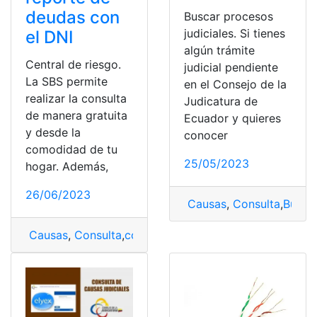
deudas con
Buscar procesos
judiciales. Si tienes
el DNI
algún trámite
Central de riesgo.
judicial pendiente
La SBS permite
en el Consejo de la
realizar la consulta
Judicatura de
de manera gratuita
Ecuador y quieres
y desde la
conocer
comodidad de tu
25/05/2023
hogar. Además,
26/06/2023
Causas
,
Consulta
,
Busca
Causas
,
Consulta
,
con y sin DNI
,
DNI