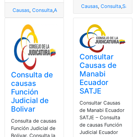
Causas
,
Consulta
,
Satje
,
Causas
,
Consulta
,
Acceder
,
Agua
,
Consulta la planilla
,
D
Consultar
Causas de
Manabi
Consulta de
Ecuador
causas
SATJE
Función
Judicial de
Consultar Causas
Bolivar
de Manabi Ecuador
SATJE – Consulta
Consulta de causas
de causas Función
Función Judicial de
Judicial Ecuador
Bolivar. Consulta la