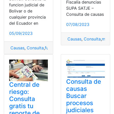
Fiscalía denuncias
funcion judicial de
SUPA SATJE –
Bolivar o de
Consulta de causas
cualquier provincia
del Ecuador en
07/08/2023
05/09/2023
Causas
,
Consulta
,
manab
Causas
,
Consulta
,
función
,
Función Judicial
Consulta de
Central de
causas
riesgo:
Buscar
Consulta
procesos
gratis tu
judiciales
reporte de