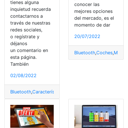
tienes alguna
conocer las
inquietud recuerda
mejores opciones
contactarnos a
del mercado, es el
través de nuestras
momento de dar
redes sociales,
20/07/2022
o regístrate y
déjanos
un comentario en
Bluetooth
,
Coches
,
Model
esta página.
También
02/08/2022
Bluetooth
,
Características
,
compañia
,
llamativa
,
Realme 