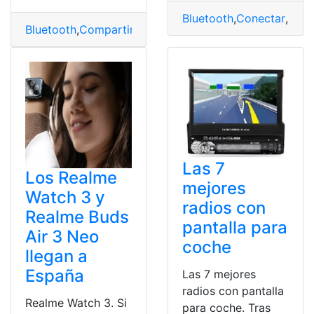
Bluetooth
,
Conectar
,
Impr
Bluetooth
,
Compartir
,
confirmació
,
Internet
,
Portátil
Las 7
Los Realme
mejores
Watch 3 y
radios con
Realme Buds
pantalla para
Air 3 Neo
coche
llegan a
España
Las 7 mejores
radios con pantalla
Realme Watch 3. Si
para coche. Tras