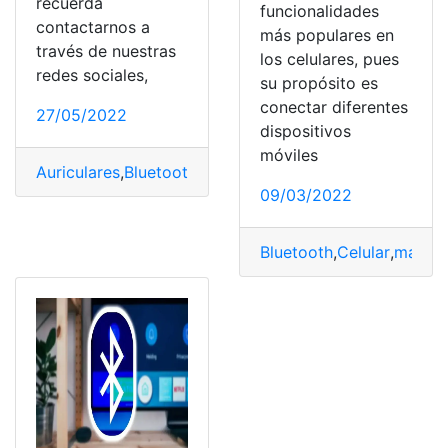
recuerda
funcionalidades
contactarnos a
más populares en
través de nuestras
los celulares, pues
redes sociales,
su propósito es
conectar diferentes
27/05/2022
dispositivos
móviles
Auriculares
,
Bluetooth
,
desconectado
,
Imagen
,
sonido bá
09/03/2022
Bluetooth
,
Celular
,
malo
,
m