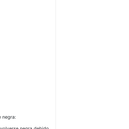
e negra:
 volverse negra debido