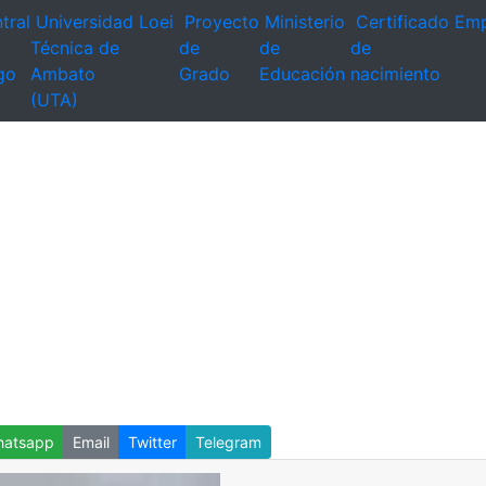
tral
Universidad
Loei
Proyecto
Ministerio
Certificado
Emp
Técnica de
de
de
de
go
Ambato
Grado
Educación
nacimiento
(UTA)
atsapp
Email
Twitter
Telegram