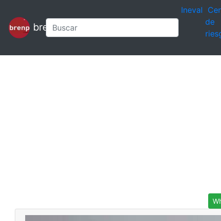
Ineval
Cen
de
brenp
ries
Wh