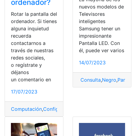
ordenador?
nuevos modelos de
Rotar la pantalla del
Televisores
ordenador. Si tienes
inteligentes
alguna inquietud
Samsung tener un
recuerda
impresionante
contactarnos a
Pantalla LED. Con
través de nuestras
él, puede ver varios
redes sociales,
14/07/2023
o regístrate y
déjanos
un comentario en
Consulta
,
Negro
,
Pantalla
17/07/2023
Computación
,
Configuración
,
MacBook
,
Ordenador
,
Pant