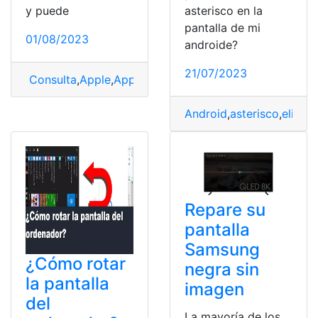
y puede
asterisco en la
pantalla de mi
01/08/2023
androide?
21/07/2023
Consulta
,
Apple
,
Apple Watch
,
arreglar
,
Micrófono
Android
,
asterisco
,
elimin
Repare su
pantalla
Samsung
¿Cómo rotar
negra sin
la pantalla
imagen
del
La mayoría de los