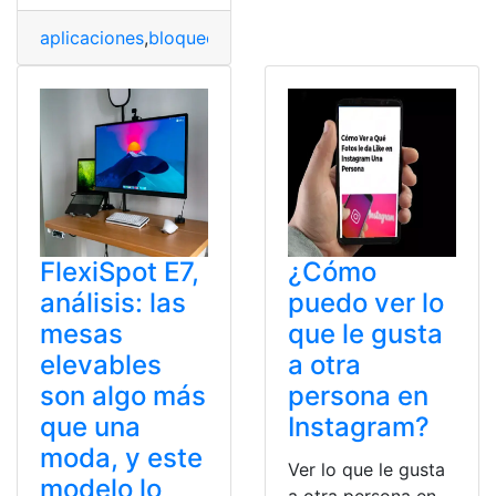
aplicaciones
,
bloqueo
,
contraseña
,
Desbloquear
,
Fábrica
,
FlexiSpot E7,
¿Cómo
análisis: las
puedo ver lo
mesas
que le gusta
elevables
a otra
son algo más
persona en
que una
Instagram?
moda, y este
Ver lo que le gusta
modelo lo