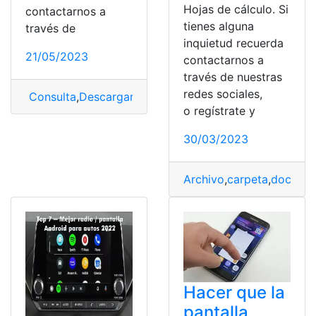
Hojas de cálculo. Si
contactarnos a
tienes alguna
través de
inquietud recuerda
21/05/2023
contactarnos a
través de nuestras
redes sociales,
Consulta
,
Descargar
,
Fondos
,
Mejores
,
Pantalla
,
webs
o regístrate y
30/03/2023
Archivo
,
carpeta
,
docume
Hacer que la
pantalla