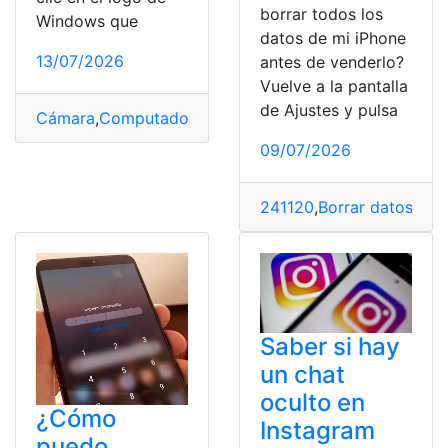
borrar todos los
Windows que
datos de mi iPhone
13/07/2026
antes de venderlo?
Vuelve a la pantalla
de Ajustes y pulsa
Cámara
,
Computador
,
Fotos
,
Pantalla
,
tomar
09/07/2026
241120
,
Borrar datos
,
Dat
Saber si hay
un chat
oculto en
¿Cómo
Instagram
puedo