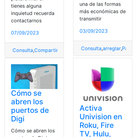
una de las formas
tienes alguna
más económicas de
inquietud recuerda
transmitir
contactarnos
03/09/2023
07/09/2023
Consulta
,
arreglar
,
Pantal
Consulta
,
Compartir
,
Discord
,
Sonido
Cómo se
abren los
Activa
puertos de
Univision en
Digi
Roku, Fire
Cómo se abren los
TV, Hulu,