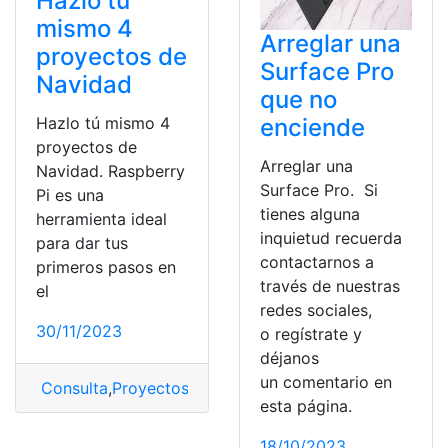
Hazlo tú
mismo 4
Arreglar una
proyectos de
Surface Pro
Navidad
que no
enciende
Hazlo tú mismo 4
proyectos de
Arreglar una
Navidad. Raspberry
Surface Pro. Si
Pi es una
tienes alguna
herramienta ideal
inquietud recuerda
para dar tus
contactarnos a
primeros pasos en
través de nuestras
el
redes sociales,
30/11/2023
o regístrate y
déjanos
un comentario en
Consulta
,
Proyectos
,
proyectos de Navidad
,
Tecnologí
esta página.
18/10/2023