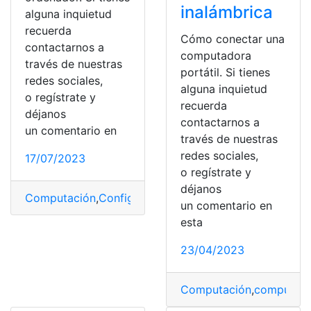
inalámbrica
alguna inquietud
recuerda
Cómo conectar una
contactarnos a
computadora
través de nuestras
portátil. Si tienes
redes sociales,
alguna inquietud
o regístrate y
recuerda
déjanos
contactarnos a
un comentario en
través de nuestras
redes sociales,
17/07/2023
o regístrate y
déjanos
Computación
,
Configuración
,
MacBook
,
Ordenador
,
Pant
un comentario en
esta
23/04/2023
Computación
,
computad