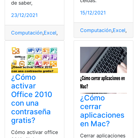
celdas.
de saber,
15/12/2021
23/12/2021
Computación
,
Excel
,
Func
Computación
,
Excel
,
Herramientas
,
Microsoft
,
Programa
¿Cómo
activar
Office 2010
¿Cómo
con una
cerrar
contraseña
aplicaciones
gratis?
en Mac?
Cómo activar office
Cerrar aplicaciones