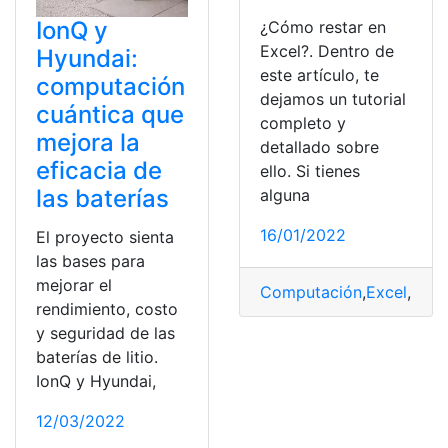
IonQ y
¿Cómo restar en
Excel?. Dentro de
Hyundai:
este artículo, te
computación
dejamos un tutorial
cuántica que
completo y
mejora la
detallado sobre
eficacia de
ello. Si tienes
las baterías
alguna
16/01/2022
El proyecto sienta
las bases para
mejorar el
Computación
,
Excel
,
Herr
rendimiento, costo
y seguridad de las
baterías de litio.
IonQ y Hyundai,
12/03/2022