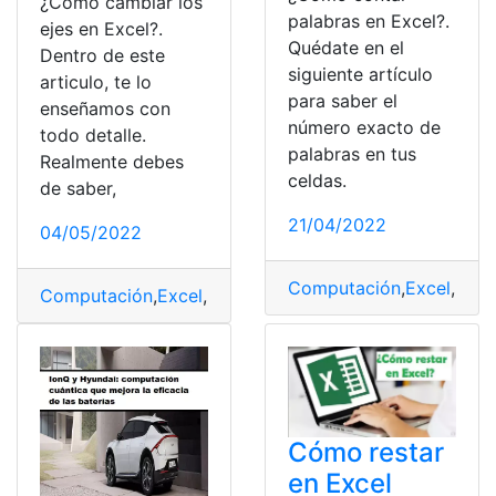
¿Cómo cambiar los
palabras en Excel?.
ejes en Excel?.
Quédate en el
Dentro de este
siguiente artículo
articulo, te lo
para saber el
enseñamos con
número exacto de
todo detalle.
palabras en tus
Realmente debes
celdas.
de saber,
21/04/2022
04/05/2022
Computación
,
Excel
,
Func
Computación
,
Excel
,
Herramientas
,
Microsoft
,
Programa
Cómo restar
en Excel