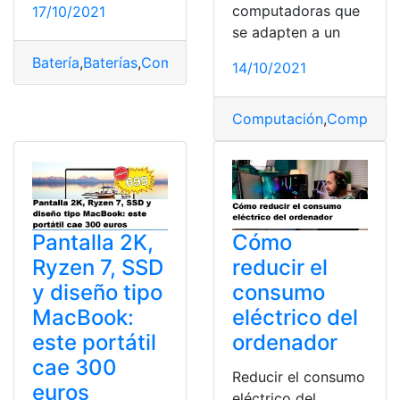
computadoras que
17/10/2021
se adapten a un
Batería
,
Baterías
,
Computación
,
Computador
,
Consumo d
14/10/2021
Computación
,
Computad
Pantalla 2K,
Cómo
Ryzen 7, SSD
reducir el
y diseño tipo
consumo
MacBook:
eléctrico del
este portátil
ordenador
cae 300
Reducir el consumo
euros
eléctrico del