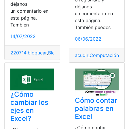
déjanos
déjanos
un comentario en
un comentario en
esta página.
esta página.
También
También puedes
14/07/2022
06/06/2022
220714
,
bloquear
,
Bloqueos
,
Computación
,
Computador
,
acudir
,
Computación
,
Man
¿Cómo
Cómo contar
cambiar los
palabras en
ejes en
Excel
Excel?
¿Cómo contar