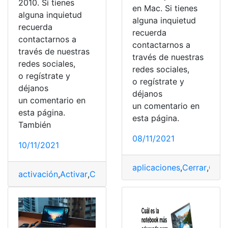
2010. Si tienes
en Mac. Si tienes
alguna inquietud
alguna inquietud
recuerda
recuerda
contactarnos a
contactarnos a
través de nuestras
través de nuestras
redes sociales,
redes sociales,
o regístrate y
o regístrate y
déjanos
déjanos
un comentario en
un comentario en
esta página.
esta página.
También
08/11/2021
10/11/2021
aplicaciones
,
Cerrar
,
Comp
activación
,
Activar
,
Computación
,
Computador
,
computa