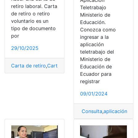
Aplicación
retiro laboral. Carta
Teletrabajo
de retiro o retiro
Ministerio de
voluntario es un
Educación.
tipo de documento
Conozca como
por
ingresar a la
aplicación
29/10/2025
teletrabajo del
Ministerio de
Carta de retiro
,
Cartas
,
Teletrabajo
Educación de
Ecuador para
registrar
09/01/2024
Consulta
,
aplicación
,
ingr