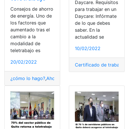
Daycare. Requisitos
Consejos de ahorro
para trabajar en un
de energía. Uno de
Daycare: Infórmate
los factores que
de lo que debes
aumentado tras el
saber. En la
cambio a la
actualidad se
modalidad de
10/02/2022
teletrabajo es
20/02/2022
Certificado de trabajo
,
C
¿cómo lo hago?
,
Ahorros
,
Consejos
,
Consultas
,
energía
,
T