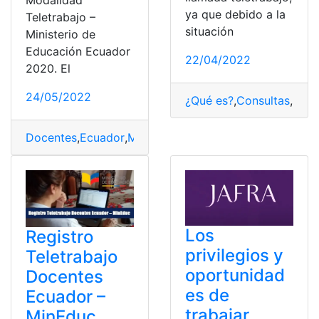
Modalidad
ya que debido a la
Teletrabajo –
situación
Ministerio de
Educación Ecuador
22/04/2022
2020. El
24/05/2022
¿Qué es?
,
Consultas
,
Ecua
Docentes
,
Ecuador
,
MINEDUC
,
Registros
,
Teletrabajo
Los
Registro
privilegios y
Teletrabajo
oportunidad
Docentes
es de
Ecuador –
trabajar
MinEduc