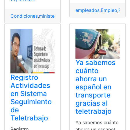
empleados
,
Empleo
,
Perú
,
Condiciones
,
ministerio
,
Ministerio de trabajo
,
Regulacio
Ya sabemos
cuánto
Registro
ahorra un
Actividades
español en
en Sistema
transporte
Seguimiento
gracias al
de
teletrabajo
Teletrabajo
Ya sabemos cuánto
Registro
ahorra un español