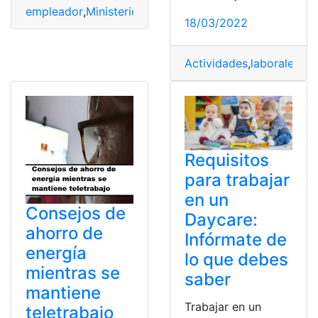
empleador
,
Ministerio de Educación
,
plataformas
,
Telet
18/03/2022
Actividades
,
laborales
,
re
Requisitos
para trabajar
en un
Consejos de
Daycare:
ahorro de
Infórmate de
energía
lo que debes
mientras se
saber
mantiene
Trabajar en un
teletrabajo