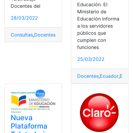
Educación. El
Docentes del
Ministerio de
28/03/2022
Educación informa
a los servidores
públicos que
Consultas
,
Docentes
,
Ecuador
,
Educación
,
Herramientas
cumplen con
funciones
25/03/2022
Docentes
,
Ecuador
,
Educa
Nueva
Plataforma