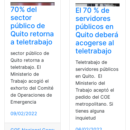
70% del
El 70 % de
sector
servidores
público de
públicos en
Quito retorna
Quito deberá
a teletrabajo
acogerse al
teletrabajo
sector público de
Quito retorna a
Teletrabajo de
teletrabajo. El
servidores públicos
Ministerio de
en Quito. El
Trabajo acogió el
Ministerio del
exhorto del Comité
Trabajo aceptó el
de Operaciones de
pedido del COE
Emergencia
metropolitano. Si
tienes alguna
09/02/2022
inquietud
06/02/2022
COE Nacional
,
Consultas
,
Ecuador
,
Ministerio De Trabaj