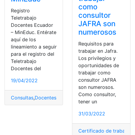
como
Registro
consultor
Teletrabajo
JAFRA son
Docentes Ecuador
numerosos
– MinEduc. Entérate
aquí de los
Requisitos para
lineamiento a seguir
trabajar en Jafra.
para el registro del
Los privilegios y
Teletrabajo
oportunidades de
Docentes del
trabajar como
consultor JAFRA
19/04/2022
son numerosos.
Como consultor,
Consultas
,
Docentes
,
Ecuador
,
Educación
,
Herramientas
tener un
31/03/2022
Certificado de trabajo
,
c