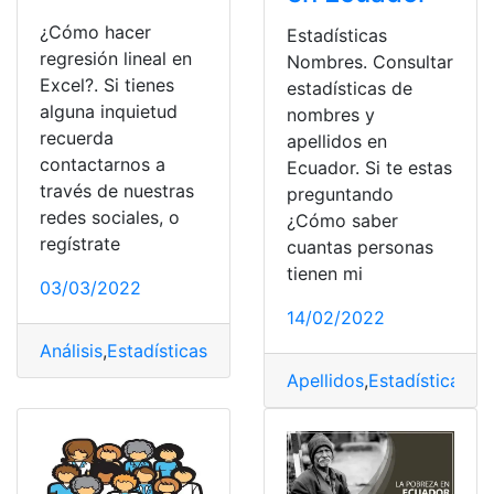
¿Cómo hacer
Estadísticas
regresión lineal en
Nombres. Consultar
Excel?. Si tienes
estadísticas de
alguna inquietud
nombres y
recuerda
apellidos en
contactarnos a
Ecuador. Si te estas
través de nuestras
preguntando
redes sociales, o
¿Cómo saber
regístrate
cuantas personas
tienen mi
03/03/2022
14/02/2022
Análisis
,
Estadísticas
,
Excel
,
regresión lineal
,
Tecnología
Apellidos
,
Estadísticas
,
IN