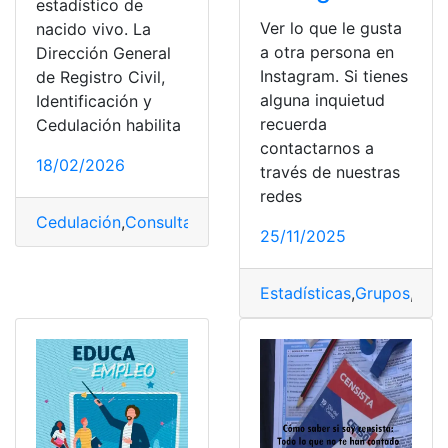
estadístico de
Ver lo que le gusta
nacido vivo. La
a otra persona en
Dirección General
Instagram. Si tienes
de Registro Civil,
alguna inquietud
Identificación y
recuerda
Cedulación habilita
contactarnos a
18/02/2026
través de nuestras
redes
Cedulación
,
Consulta online
,
documento
,
Estadísticas
,
In
25/11/2025
Estadísticas
,
Grupos
,
Gus