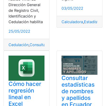
Dirección General
03/05/2022
de Registro Civil,
Identificación y
Cedulación habilita
Calculadora
,
Estadísticas
25/05/2022
Cedulación
,
Consulta
,
Consulta online
,
consultar
,
docum
Consultar
Cómo hacer
estadísticas
regresión
de nombres
lineal en
y apellidos
Excel
en Ecuador