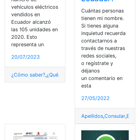
vehículos eléctricos
Cuántas personas
vendidos en
tienen mi nombre.
Ecuador alcanzó
Si tienes alguna
las 105 unidades en
inquietud recuerda
2020. Esto
contactarnos a
representa un
través de nuestras
redes sociales,
20/07/2023
o regístrate y
déjanos
¿Cómo saber?
,
¿Qué es?
,
completos
,
Consultas
,
Estadíst
un comentario en
esta
27/05/2022
Apellidos
,
Consular
,
Ecua