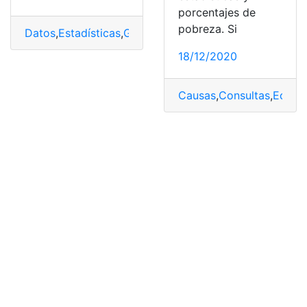
porcentajes de
pobreza. Si
Datos
,
Estadísticas
,
Guayaquil
,
Habitantes
,
número
18/12/2020
Causas
,
Consultas
,
Ecuad