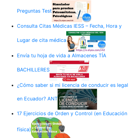
Preguntas Test
Consulta Citas Médicas IESS – Fecha, Hora y
Lugar de cita médica
Envía tu hoja de vida a Almacenes TÍA
BACHILLERES
¿Cómo saber si mi licencia de conducir es legal
en Ecuador? ANT
17 Ejercicios de Orden y Control (en Educación
física)