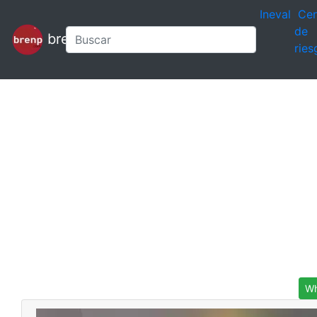
Ineval
Cen
de
brenp
ries
Wh