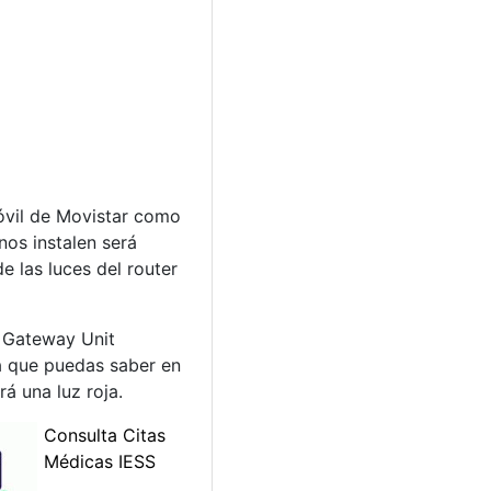
óvil de Movistar como
nos instalen será
e las luces del router
e Gateway Unit
a que puedas saber en
á una luz roja.