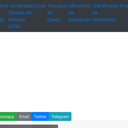
tral
Universidad
Loei
Proyecto
Ministerio
Certificado
Emp
Técnica de
de
de
de
go
Ambato
Grado
Educación
nacimiento
(UTA)
atsapp
Email
Twitter
Telegram