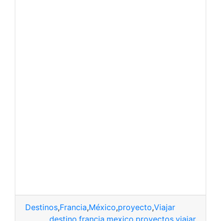
Destinos
,
Francia
,
México
,
proyecto
,
Viajar
destino
,
francia
,
mexico
,
proyectos
,
viajar