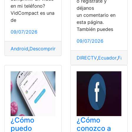
o regístrate y
en mi teléfono?
déjanos
VidCompact es una
un comentario en
de
esta página.
También puedes
09/07/2026
09/07/2026
Android
,
Descomprimir
,
Popular
,
Teléfono
,
Vídeos
DIRECTV
,
Ecuador
,
Factu
¿Cómo
¿Cómo
puedo
conozco a