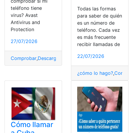
comprobar si mi
teléfono tiene
Todas las formas
virus? Avast
para saber de quién
Antivirus and
es un número de
Protection
teléfono. Cada vez
es más frecuente
27/07/2026
recibir llamadas de
22/07/2026
Comprobar
,
Descargar
,
Google
,
Teléfono
,
Virus
¿cómo lo hago?
,
Consult
Cómo llamar
a Cuba