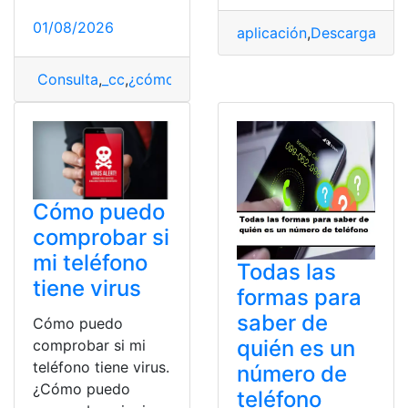
01/08/2026
aplicación
,
Descargar
,
Fa
Consulta
,
_cc
,
¿cómo lo hago?
,
CNT
,
Ecuador
,
wifi CNT
Cómo puedo
comprobar si
mi teléfono
Todas las
tiene virus
formas para
saber de
Cómo puedo
quién es un
comprobar si mi
teléfono tiene virus.
número de
¿Cómo puedo
teléfono