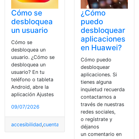
Cómo se
¿Cómo
desbloquea
puedo
un usuario
desbloquear
aplicaciones
Cómo se
en Huawei?
desbloquea un
usuario. ¿Cómo se
Cómo puedo
desbloquea un
desbloquear
usuario? En tu
aplicaciones. Si
teléfono o tableta
tienes alguna
Android, abre la
inquietud recuerda
aplicación Ajustes
contactarnos a
través de nuestras
09/07/2026
redes sociales,
o regístrate y
accesibilidad
,
cuenta
,
Desbloquear
,
Teléfono
,
Usuario
déjanos
un comentario en