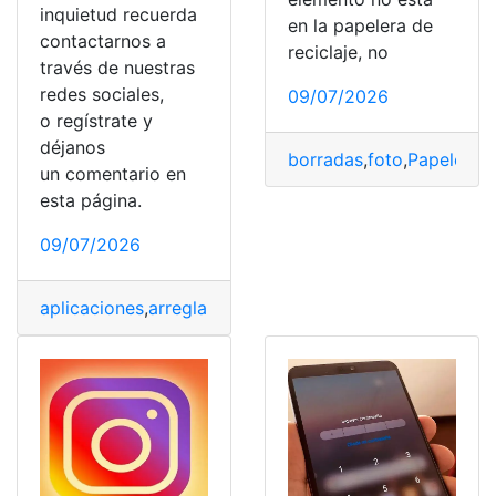
inquietud recuerda
en la papelera de
contactarnos a
reciclaje, no
través de nuestras
redes sociales,
09/07/2026
o regístrate y
déjanos
borradas
,
foto
,
Papelera d
un comentario en
esta página.
09/07/2026
aplicaciones
,
arreglar
,
bloqueo
,
Celular
,
Internet
,
Mensaje
,