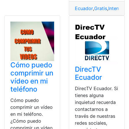
Ecuador
,
Gratis
,
Internet
,
n
Cómo puedo
DirecTV
comprimir un
Ecuador
vídeo en mi
teléfono
DirecTV Ecuador. Si
tienes alguna
Cómo puedo
inquietud recuerda
comprimir un vídeo
contactarnos a
en mi teléfono.
través de nuestras
¿Cómo puedo
redes sociales,
comprimir un vídeo