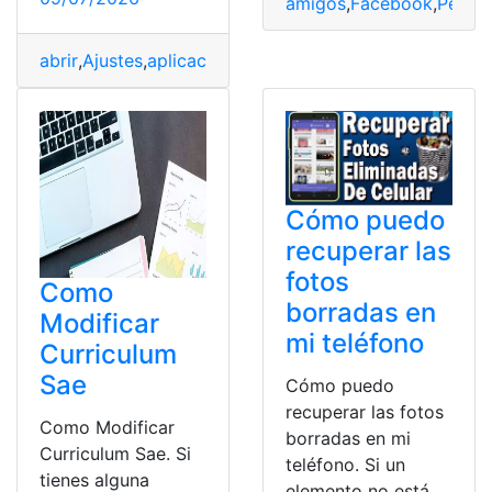
amigos
,
Facebook
,
Perfile
abrir
,
Ajustes
,
aplicaciones
,
contraseña
,
cuenta
,
cuentas
,
D
Cómo puedo
recuperar las
fotos
Como
borradas en
Modificar
mi teléfono
Curriculum
Sae
Cómo puedo
recuperar las fotos
Como Modificar
borradas en mi
Curriculum Sae. Si
teléfono. Si un
tienes alguna
elemento no está