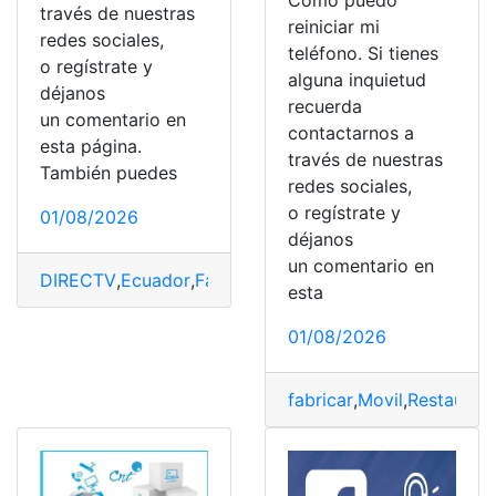
Cómo puedo
través de nuestras
reiniciar mi
redes sociales,
teléfono. Si tienes
o regístrate y
alguna inquietud
déjanos
recuerda
un comentario en
contactarnos a
esta página.
través de nuestras
También puedes
redes sociales,
o regístrate y
01/08/2026
déjanos
un comentario en
DIRECTV
,
Ecuador
,
Facturas
,
Plan
,
Suscripción
,
Televisión
esta
01/08/2026
fabricar
,
Movil
,
Restaurar
,