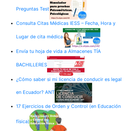
Preguntas Test
Consulta Citas Médicas IESS – Fecha, Hora y
Lugar de cita médica
Envía tu hoja de vida a Almacenes TÍA
BACHILLERES
¿Cómo saber si mi licencia de conducir es legal
en Ecuador? ANT
17 Ejercicios de Orden y Control (en Educación
física)