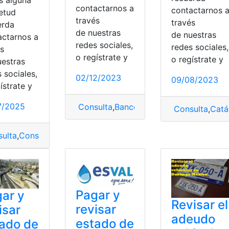
contactarnos a
contactarnos 
ietud
través
través
erda
de nuestras
de nuestras
actarnos a
redes sociales,
redes sociales,
és
tado de cuenta
,
Pagar
,
Revisar
o regístrate y
o regístrate y
uestras
 sociales,
02/12/2023
09/08/2023
ístrate y
7/2025
nta Afore Coppel
,
Revisar
Consulta
,
Banco Azteca
,
Estado de cue
Consulta
,
Catá
ulta
,
Consulta de resultados
,
MSP
,
Resultados
,
Revisar
,
Tamiz
Pagar y
ar y
Revisar el
revisar
isar
adeudo
estado de
ado de