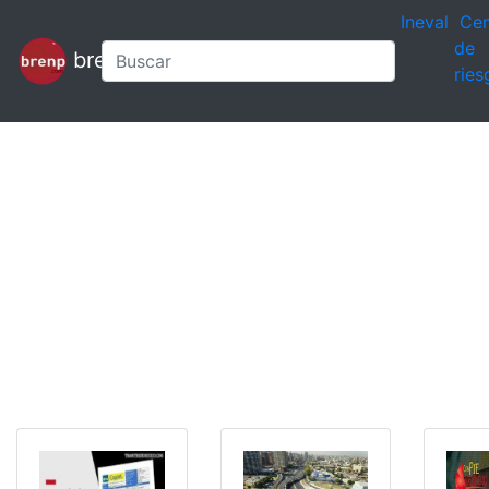
Ineval
Cen
de
brenp
ries