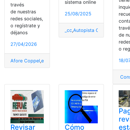
sistema online
través
inqu
de nuestras
25/08/2025
recu
redes sociales,
cont
o regístrate y
trav
_cc
,
Autopista Central
,
Chile
,
Es
déjanos
de n
redes
27/04/2026
o reg
18/0
Afore Coppel
,
estado
,
Estado de cuenta
,
Estado de Cue
Cons
Pag
rev
est
Revisar
Cómo