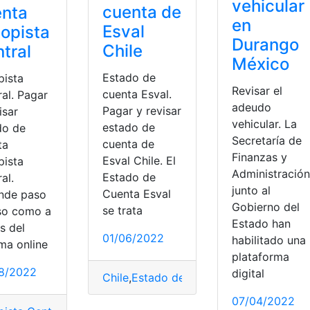
vehicular
cuenta de
enta
en
Esval
opista
Durango
Chile
tral
México
Estado de
pista
Revisar el
cuenta Esval.
al. Pagar
adeudo
Pagar y revisar
isar
vehicular. La
estado de
do de
Secretaría de
cuenta de
ta
Finanzas y
Esval Chile. El
pista
Administración
Estado de
al.
junto al
Cuenta Esval
nde paso
Gobierno del
se trata
so como a
Estado han
s del
01/06/2022
habilitado una
ma online
plataforma
8/2022
digital
Chile
,
Estado de cuenta
,
Esval
,
Pagar
,
Rev
07/04/2022