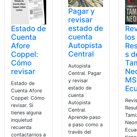
Pagar y
revisar
estado de
Estado de
Rev
cuenta
Cuenta
los
Autopista
Afore
Res
Central
Coppel:
s d
Cómo
Tam
Autopista
revisar
Neo
Central. Pagar
MS
y revisar
Estado de
Ec
estado de
Cuenta Afore
cuenta
Coppel: Cómo
Revis
Autopista
revisar. Si
Resu
Central.
tienes alguna
Tami
Aprende paso
inquietud
Neon
a paso como a
recuerda
Ecuad
través del
contactarnos a
tiene