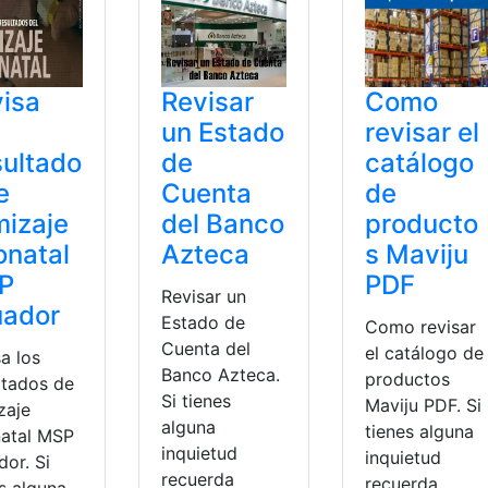
isa
Revisar
Como
un Estado
revisar el
ultado
de
catálogo
e
Cuenta
de
izaje
del Banco
producto
natal
Azteca
s Maviju
P
PDF
Revisar un
uador
Estado de
Como revisar
Cuenta del
el catálogo de
a los
Banco Azteca.
productos
ltados de
Si tienes
Maviju PDF. Si
zaje
alguna
tienes alguna
atal MSP
inquietud
inquietud
or. Si
recuerda
recuerda
s alguna