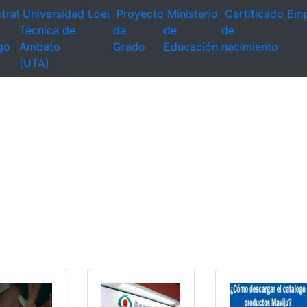
tral
Universidad
Loei
Proyecto
Ministerio
Certificado
Emp
Técnica de
de
de
de
go
Ambato
Grado
Educación
nacimiento
(UTA)