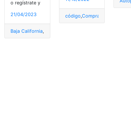
Auto
o regístrate y
21/04/2023
código
,
Comprar
,
Enchufable
,
E
Baja California
,
California
,
Datos
,
Repuve
,
Revisar