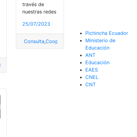
través de
a
nuestras redes
25/07/2023
Pichincha Ecuador
Ministerio de
Consulta
,
Cooperativa
,
estado
,
Estado de cuenta
,
Educación
ANT
Educación
nta
,
Revisar
logo
,
Maviju
,
Productos
,
Revisar
EAES
CNEL
aje
,
Tamizaje neonatal
CNT