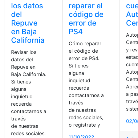
cu
los datos
reparar el
Aut
del
código de
Cen
Repuve
error de
en Baja
PS4
Auto
California
Centr
Cómo reparar
y rev
el código de
Revisar los
esta
error de PS4.
datos del
cuen
Si tienes
Repuve en
Auto
alguna
Baja California.
Centr
inquietud
Si tienes
Apre
recuerda
alguna
a pa
contactarnos a
inquietud
travé
través
recuerda
siste
de nuestras
contactarnos a
redes sociales,
través
02/0
o regístrate y
de nuestras
redes sociales,
11/10/2022