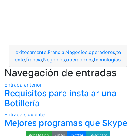
exitosamente
,
Francia
,
Negocios
,
operadores
,
tecnolog
itosamente
,
francia
,
Negocios
,
operadores
,
tecnologías
Navegación de entradas
Entrada anterior
Requisitos para instalar una
Botillería
Entrada siguiente
Mejores programas que Skype
Whatsapp
Email
Twitter
Telegram