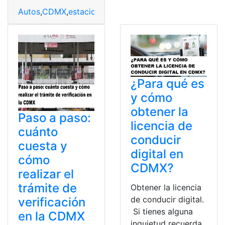
Autos
,
CDMX
,
estaciones
,
Gratis
,
México
,
oficinas
,
Parquí
¿Para qué es
y cómo
obtener la
Paso a paso:
licencia de
cuánto
conducir
cuesta y
digital en
cómo
CDMX?
realizar el
trámite de
Obtener la licencia
de conducir digital.
verificación
Si tienes alguna
en la CDMX
inquietud recuerda