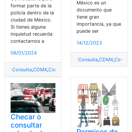
México es un
formar parte de la
documento que
policía dentro de la
tiene gran
ciudad de México.
importancia, ya que
Si tienes alguna
puede ser
inquietud recuerda
contactarnos a
14/12/2023
08/01/2024
Consulta
,
CDMX
,
Circula
Consulta
,
CDMX
,
Convocatoria
,
Policía
Checar o
consultar
Permisos de