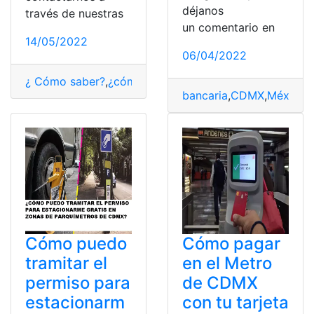
déjanos
través de nuestras
un comentario en
14/05/2022
06/04/2022
¿ Cómo saber?
,
¿cómo lo hago?
,
CDMX
,
Cerveza
,
Comid
bancaria
,
CDMX
,
México
,
Cómo puedo
Cómo pagar
tramitar el
en el Metro
permiso para
de CDMX
estacionarm
con tu tarjeta