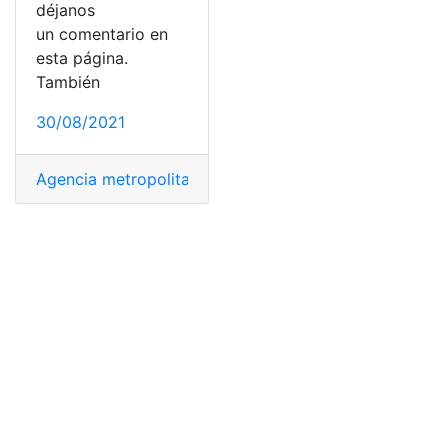
déjanos
un comentario en
esta página.
También
30/08/2021
Agencia metropolitana de transito
,
CDMX
,
Circulación
,
c