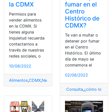
la CDMX
fumar en el
Centro
Permisos para
Histórico de
vender alimentos
CDMX?
en la CDMX. Si
tienes alguna
Te van a multar o
inquietud recuerda
detener por fumar
contactarnos a
en el Centro
través de nuestras
Histórico. El último
redes sociales, o
día de mayo se
conmemora el
10/08/2022
02/06/2022
Alimentos
,
CDMX
,
Negocios
,
Permisos
,
Vender
Consulta
,
¿cómo lo hag