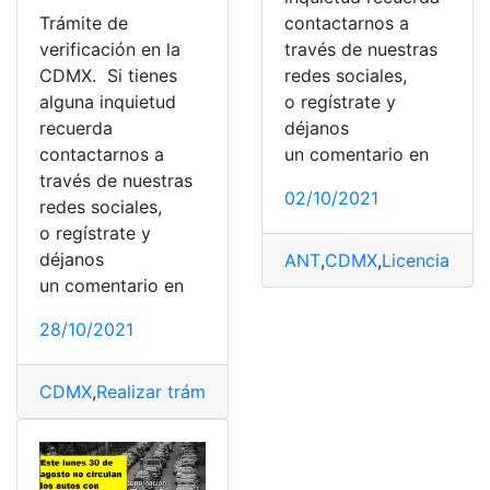
contactarnos a
Trámite de
través de nuestras
verificación en la
redes sociales,
CDMX. Si tienes
o regístrate y
alguna inquietud
déjanos
recuerda
un comentario en
contactarnos a
través de nuestras
02/10/2021
redes sociales,
o regístrate y
déjanos
ANT
,
CDMX
,
Licencia
,
lice
un comentario en
28/10/2021
CDMX
,
Realizar trámite
,
Trámites
,
Trámites virtuales
,
Ver