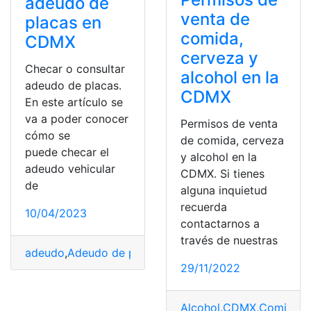
adeudo de
venta de
placas en
comida,
CDMX
cerveza y
Checar o consultar
alcohol en la
adeudo de placas.
CDMX
En este artículo se
va a poder conocer
Permisos de venta
cómo se
de comida, cerveza
puede checar el
y alcohol en la
adeudo vehicular
CDMX. Si tienes
de
alguna inquietud
recuerda
10/04/2023
contactarnos a
través de nuestras
adeudo
,
Adeudo de placas en CDMX
,
Adeudo vehicular
29/11/2022
Alcohol
,
CDMX
,
Comida
,
p