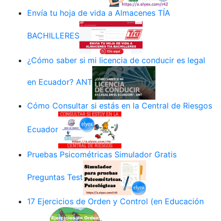
Envía tu hoja de vida a Almacenes TÍA
BACHILLERES
¿Cómo saber si mi licencia de conducir es legal
en Ecuador? ANT
Cómo Consultar si estás en la Central de Riesgos
Ecuador
Pruebas Psicométricas Simulador Gratis
Preguntas Test
17 Ejercicios de Orden y Control (en Educación