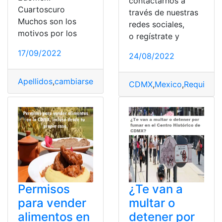
contactarnos a
Cuartoscuro
través de nuestras
Muchos son los
redes sociales,
motivos por los
o regístrate y
17/09/2022
24/08/2022
Apellidos
,
cambiarse
,
CDMX
,
Costo
,
Nombre
CDMX
,
Mexico
,
Requisito
Permisos
¿Te van a
para vender
multar o
alimentos en
detener por