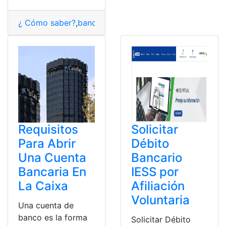
¿ Cómo saber?
,
bancaria
,
cuenta
,
embargada
,
judicial
Requisitos
Solicitar
Para Abrir
Débito
Una Cuenta
Bancario
Bancaria En
IESS por
La Caixa
Afiliación
Voluntaria
Una cuenta de
banco es la forma
Solicitar Débito