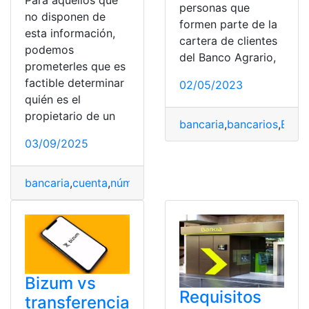
Para aquellos que
personas que
no disponen de
formen parte de la
esta información,
cartera de clientes
podemos
del Banco Agrario,
prometerles que es
factible determinar
02/05/2023
quién es el
propietario de un
bancaria
,
bancarios
,
Banc
03/09/2025
bancaria
,
cuenta
,
número
,
Propietario
,
proporcionar
Bizum vs
Requisitos
transferencia