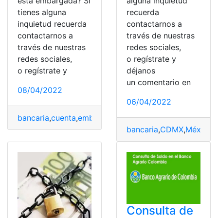
está embargada? Si
alguna inquietud
tienes alguna
recuerda
inquietud recuerda
contactarnos a
contactarnos a
través de nuestras
través de nuestras
redes sociales,
redes sociales,
o regístrate y
o regístrate y
déjanos
un comentario en
08/04/2022
06/04/2022
bancaria
,
cuenta
,
embargada
,
España
,
Pasos
bancaria
,
CDMX
,
México
,
Consulta de