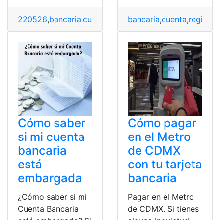
220526
,
bancaria
,
cuenta
,
registro
,
Requisitos
,
Tramites
bancaria
,
cuenta
,
registro
,
Cómo saber
Cómo pagar
si mi cuenta
en el Metro
bancaria
de CDMX
está
con tu tarjeta
embargada
bancaria
¿Cómo saber si mi
Pagar en el Metro
Cuenta Bancaria
de CDMX. Si tienes