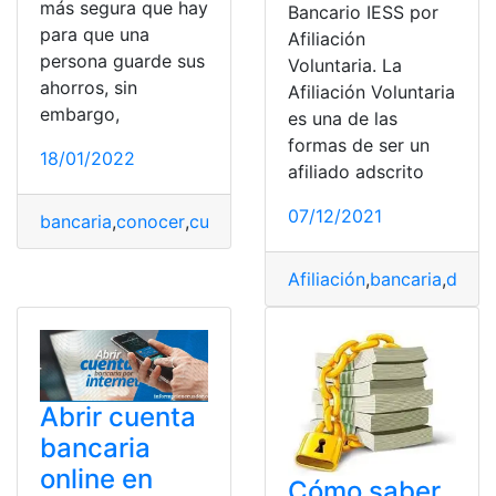
más segura que hay
Bancario IESS por
para que una
Afiliación
persona guarde sus
Voluntaria. La
ahorros, sin
Afiliación Voluntaria
embargo,
es una de las
formas de ser un
18/01/2022
afiliado adscrito
07/12/2021
bancaria
,
conocer
,
cuenta
,
España
,
Requisitos
Afiliación
,
bancaria
,
débit
Abrir cuenta
bancaria
online en
Cómo saber