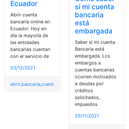
Ecuador
si mi cuenta
bancaria
Abrir cuenta
bancaria online en
está
Ecuador. Hoy en
embargada
día la mayoría de
Saber si mi cuenta
las entidades
Bancaria está
bancarias cuentan
embargada. Los
con el servicio de
embargos a
03/12/2021
cuentas bancarias
ocurren motivados
a deudas por
abrir
,
bancaria
,
cuenta
,
Ecuador
,
Online
créditos
solicitados,
impuestos
29/11/2021