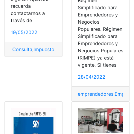
Régimen
recuerda
Simplificado para
contactarnos a
Emprendedores y
través de
Negocios
Populares. Régimen
19/05/2022
Simplificado para
Emprendedores y
Consulta
,
Impuesto al valor agregado
,
meses
,
RIMPE
Negocios Populares
(RIMPE) ya está
vigente. Si tienes
28/04/2022
emprendedores
,
Emprend