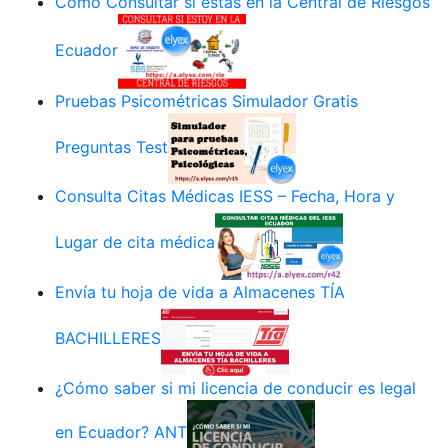
Cómo Consultar si estás en la Central de Riesgos
Ecuador
Pruebas Psicométricas Simulador Gratis
Preguntas Test
Consulta Citas Médicas IESS – Fecha, Hora y
Lugar de cita médica
Envía tu hoja de vida a Almacenes TÍA
BACHILLERES
¿Cómo saber si mi licencia de conducir es legal
en Ecuador? ANT