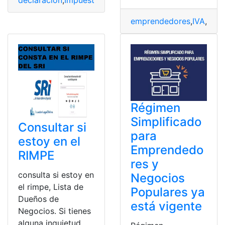
emprendedores
,
IVA
,
Nego
Régimen
Simplificado
Consultar si
para
estoy en el
Emprendedo
RIMPE
res y
consulta si estoy en
Negocios
el rimpe, Lista de
Populares ya
Dueños de
está vigente
Negocios. Si tienes
alguna inquietud