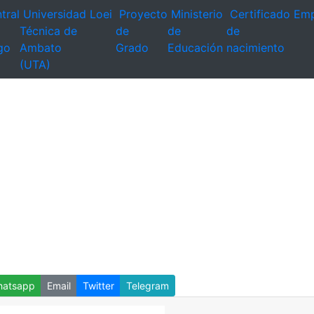
tral
Universidad
Loei
Proyecto
Ministerio
Certificado
Emp
Técnica de
de
de
de
go
Ambato
Grado
Educación
nacimiento
(UTA)
atsapp
Email
Twitter
Telegram