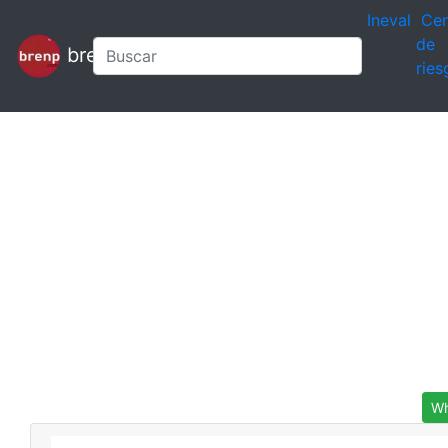
Ineval
Cen
de
brenp
ries
Wh