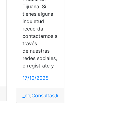
Tijuana. Si
tienes alguna
inquietud
recuerda
contactarnos a
través
de nuestras
redes sociales,
o regístrate y
17/10/2025
?
,
¿cómo lo hago?
,
Bolivia
,
Consultas
,
Impuesto
,
Vehiculares
_cc
,
Consultas
,
Impuesto Predial
,
México
,
Pagos
,
sal
gados