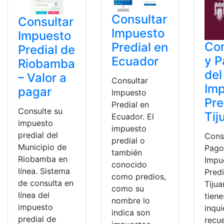
Consultar
Consultar
Impuesto
Impuesto
Con
Predial en
Predial de
y 
Ecuador
Riobamba
del
– Valor a
Consultar
Im
pagar
Impuesto
Pre
Predial en
Consulte su
Tij
Ecuador. El
impuesto
impuesto
predial del
Cons
predial o
Municipio de
Pago
también
Riobamba en
Impu
conocido
línea. Sistema
Predi
como predios,
de consulta en
Tijua
como su
línea del
tiene
nombre lo
impuesto
inqu
indica son
predial de
recu