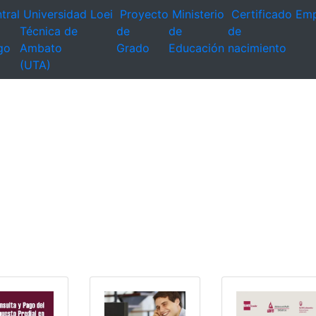
tral
Universidad
Loei
Proyecto
Ministerio
Certificado
Emp
Técnica de
de
de
de
go
Ambato
Grado
Educación
nacimiento
(UTA)