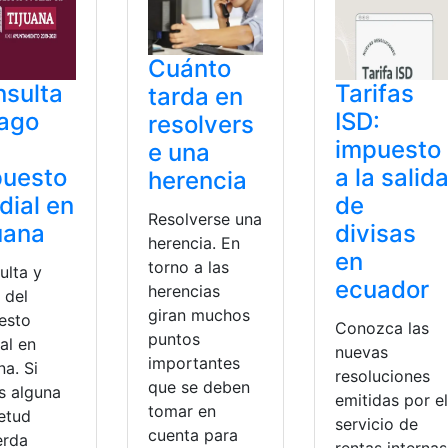
Cuánto
sulta
Tarifas
tarda en
Pago
ISD:
resolvers
impuesto
e una
puesto
a la salid
herencia
dial en
de
Resolverse una
uana
divisas
herencia. En
en
torno a las
ulta y
ecuador
herencias
 del
giran muchos
esto
Conozca las
puntos
al en
nuevas
importantes
na. Si
resoluciones
que se deben
s alguna
emitidas por el
tomar en
ietud
servicio de
cuenta para
erda
rentas internas