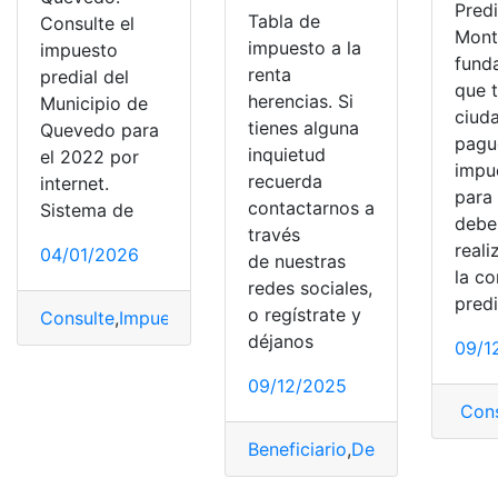
Predi
Tabla de
Consulte el
Mont
impuesto a la
impuesto
fund
renta
predial del
que 
herencias. Si
Municipio de
ciud
tienes alguna
Quevedo para
pagu
inquietud
el 2022 por
impu
recuerda
internet.
para 
contactarnos a
Sistema de
debe
través
reali
04/01/2026
de nuestras
la co
redes sociales,
predi
o regístrate y
Consulte
,
Impuesto
,
Impuesto Predial
,
Municipio
,
Queved
déjanos
09/1
09/12/2025
Cons
Beneficiario
,
Desarrollo Econ