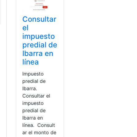
Consultar
el
impuesto
predial de
Ibarra en
a
línea
Impuesto
predial de
Ibarra.
Consultar el
impuesto
predial de
Ibarra en
línea. Consult
ar el monto de