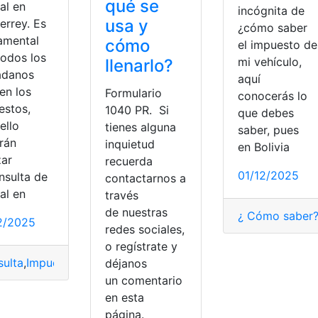
qué se
al en
incógnita de
usa y
errey. Es
¿cómo saber
amental
cómo
el impuesto de
todos los
mi vehículo,
llenarlo?
adanos
aquí
en los
Formulario
conocerás lo
estos,
1040 PR. Si
que debes
ello
tienes alguna
saber, pues
rán
inquietud
en Bolivia
zar
recuerda
01/12/2025
nsulta de
contactarnos a
al en
través
o
de nuestras
¿ Cómo saber
2/2025
redes sociales,
o regístrate y
ulta
,
Impuesto
,
Impuesto Predial
,
Monterrey
,
pago
,
Predial
déjanos
un comentario
ómico
,
Donaciones
,
herencia
,
Impuesto
,
Impuesto a la Renta
,
Le
en esta
página.