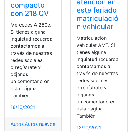
atención en
compacto
este feriado
con 218 CV
matriculació
Mercedes A 250e.
n vehicular
Si tienes alguna
Matriculación
inquietud recuerda
vehicular AMT. Si
contactarnos a
tienes alguna
través de nuestras
inquietud recuerda
redes sociales,
contactarnos a
o regístrate y
través de nuestras
déjanos
redes sociales,
un comentario en
o regístrate y
esta página.
déjanos
También
un comentario en
16/10/2021
esta página.
También
Autos
,
Autos nuevos
,
Coches
,
Coches eléctricos
,
Coches
13/10/2021