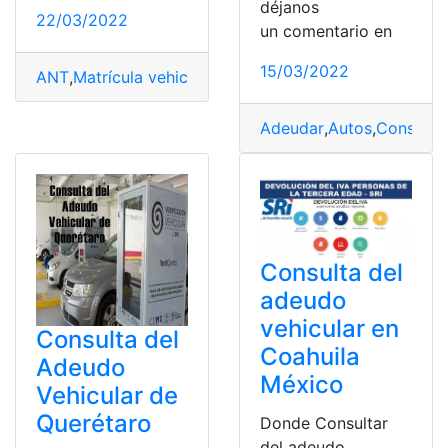
déjanos
22/03/2022
un comentario en
15/03/2022
ANT
,
Matrícula vehicular
,
Matriculación vehicular digital
Adeudar
,
Autos
,
Consulta
,
Consulta del
adeudo
vehicular en
Consulta del
Coahuila
Adeudo
México
Vehicular de
Querétaro
Donde Consultar
del adeudo