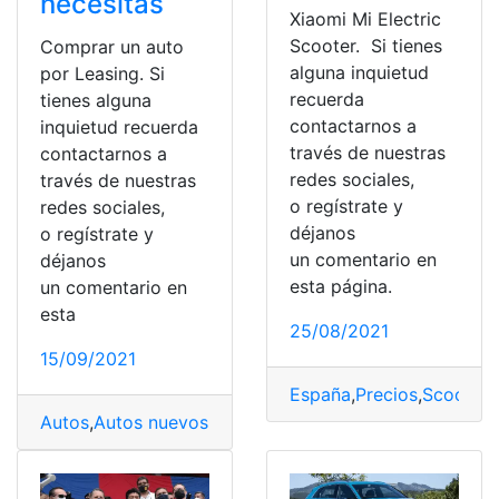
necesitas
Xiaomi Mi Electric
Scooter. Si tienes
Comprar un auto
alguna inquietud
por Leasing. Si
recuerda
tienes alguna
contactarnos a
inquietud recuerda
través de nuestras
contactarnos a
redes sociales,
través de nuestras
o regístrate y
redes sociales,
déjanos
o regístrate y
un comentario en
déjanos
esta página.
un comentario en
esta
25/08/2021
15/09/2021
España
,
Precios
,
Scooter
,
Autos
,
Autos nuevos
,
Coches
,
Comprar
,
Compras
,
Estado