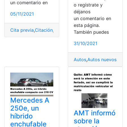
un comentario en
o regístrate y
déjanos
05/11/2021
un comentario en
esta página.
Cita previa
,
Citación
,
citaciones
,
Citas
,
Coches
,
España
,
I
También puedes
31/10/2021
Autos
,
Autos nuevos
,
Cha
Mercedes A
250e, un
AMT informó
híbrido
sobre la
enchufable