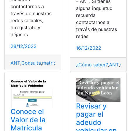
– ANT. Si tienes
contactarnos a
alguna inquietud
través de nuestras
recuerda
redes sociales,
contactarnos a
o regístrate y
través de nuestras
déjanos
redes
28/12/2022
16/12/2022
ANT
,
Consulta
,
matrícula
,
Vehiculares
,
Vehículo
¿Cómo saber?
,
ANT
,
Carr
Revisar y
Conoce el
pagar el
Valor de la
adeudo
Matrícula
vehicular en