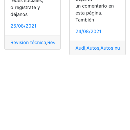
redes sociales,
un comentario en
o regístrate y
esta página.
déjanos
También
25/08/2021
24/08/2021
Revisión técnica
,
Revisión vehicular
,
Taxis
,
vehicular
,
Veh
Audi
,
Autos
,
Autos nuevo