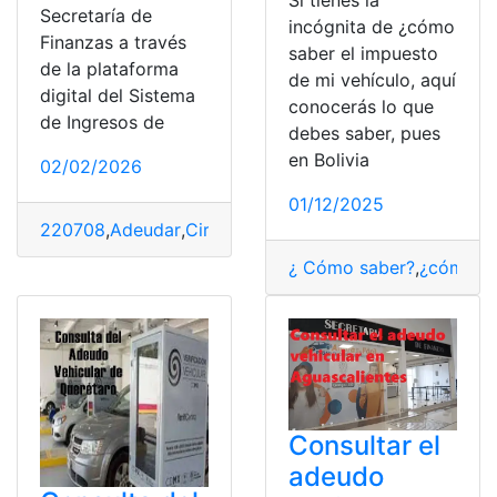
Si tienes la
Secretaría de
incógnita de ¿cómo
Finanzas a través
saber el impuesto
de la plataforma
de mi vehículo, aquí
digital del Sistema
conocerás lo que
de Ingresos de
debes saber, pues
en Bolivia
02/02/2026
01/12/2025
220708
,
Adeudar
,
Circulación
,
elegir
,
México
,
Vehiculares
¿ Cómo saber?
,
¿cómo lo
Consultar el
adeudo