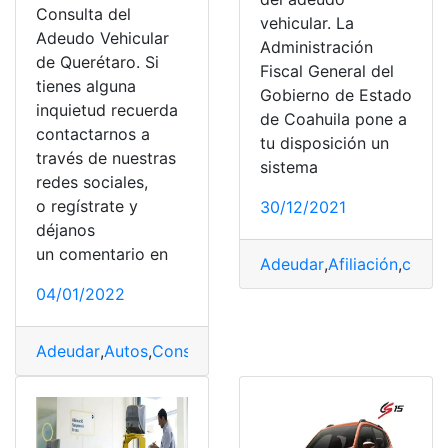
Consulta del
vehicular. La
Adeudo Vehicular
Administración
de Querétaro. Si
Fiscal General del
tienes alguna
Gobierno de Estado
inquietud recuerda
de Coahuila pone a
contactarnos a
tu disposición un
través de nuestras
sistema
redes sociales,
o regístrate y
30/12/2021
déjanos
un comentario en
Adeudar
,
Afiliación
,
conoc
04/01/2022
Adeudar
,
Autos
,
Consulta
,
México
,
Vehiculares