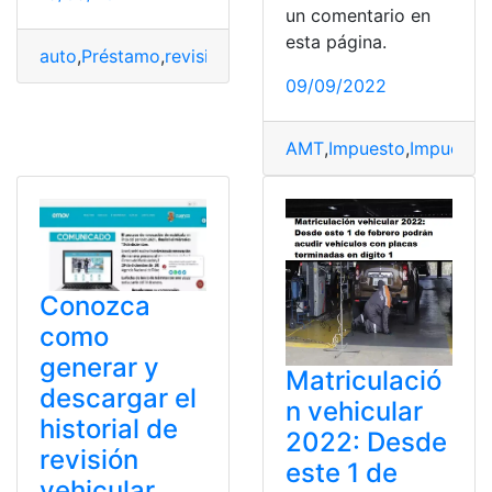
un comentario en
esta página.
auto
,
Préstamo
,
revisiones
,
Tramites
,
Vender
09/09/2022
AMT
,
Impuesto
,
Impuesto 
Conozca
como
generar y
Matriculació
descargar el
n vehicular
historial de
2022: Desde
revisión
este 1 de
vehicular