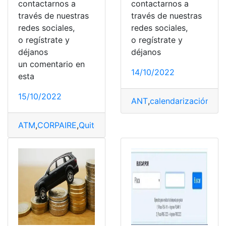
contactarnos a
contactarnos a
través de nuestras
través de nuestras
redes sociales,
redes sociales,
o regístrate y
o regístrate y
déjanos
déjanos
un comentario en
14/10/2022
esta
15/10/2022
ANT
,
calendarización
,
inc
ATM
,
CORPAIRE
,
Quito
,
revisiones
,
Turnos
,
vehicular