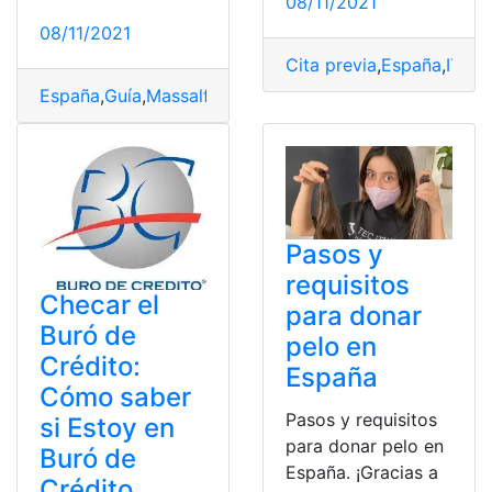
08/11/2021
08/11/2021
Cita previa
,
España
,
ITV
,
O
España
,
Guía
,
Massalfassar
,
revisiones
,
Turnos
,
Vehículo
Pasos y
requisitos
Checar el
para donar
Buró de
pelo en
Crédito:
España
Cómo saber
Pasos y requisitos
si Estoy en
para donar pelo en
Buró de
España. ¡Gracias a
Crédito