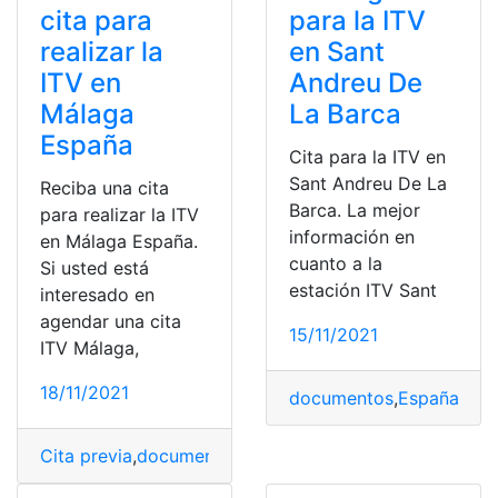
cita para
para la ITV
realizar la
en Sant
ITV en
Andreu De
Málaga
La Barca
España
Cita para la ITV en
Sant Andreu De La
Reciba una cita
Barca. La mejor
para realizar la ITV
información en
en Málaga España.
cuanto a la
Si usted está
estación ITV Sant
interesado en
agendar una cita
15/11/2021
ITV Málaga,
18/11/2021
documentos
,
España
,
ITV
,
Cita previa
,
documento
,
España
,
ITV
,
Málaga
,
revisiones