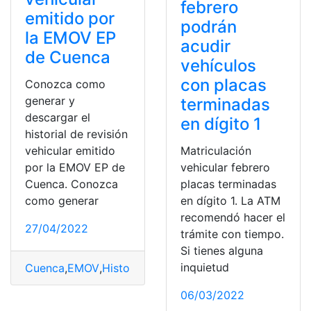
febrero
emitido por
podrán
la EMOV EP
acudir
de Cuenca
vehículos
con placas
Conozca como
generar y
terminadas
descargar el
en dígito 1
historial de revisión
vehicular emitido
Matriculación
por la EMOV EP de
vehicular febrero
Cuenca. Conozca
placas terminadas
como generar
en dígito 1. La ATM
recomendó hacer el
27/04/2022
trámite con tiempo.
Si tienes alguna
inquietud
Cuenca
,
EMOV
,
Historial
,
Noticias
,
revisiones
,
Vehiculares
06/03/2022