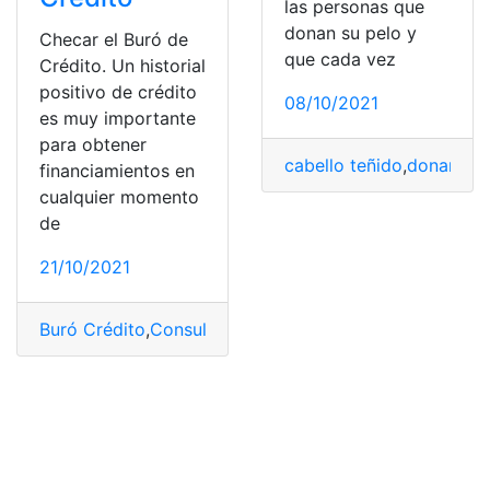
las personas que
donan su pelo y
Checar el Buró de
que cada vez
Crédito. Un historial
positivo de crédito
08/10/2021
es muy importante
para obtener
cabello teñido
,
donar pel
financiamientos en
cualquier momento
de
21/10/2021
Buró Crédito
,
Consular
,
Datos
,
Diferencias
,
Historial
,
Méx