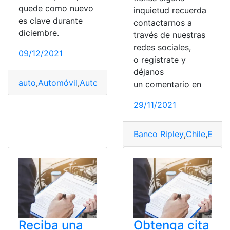
quede como nuevo
inquietud recuerda
es clave durante
contactarnos a
diciembre.
través de nuestras
redes sociales,
09/12/2021
o regístrate y
déjanos
auto
,
Automóvil
,
Autos
,
Autos nuevos
,
revisiones
un comentario en
29/11/2021
Banco Ripley
,
Chile
,
Estad
Reciba una
Obtenga cita