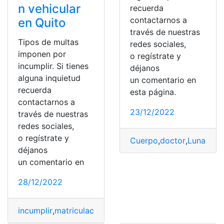
n vehicular
recuerda
contactarnos a
en Quito
través de nuestras
Tipos de multas
redes sociales,
imponen por
o regístrate y
incumplir. Si tienes
déjanos
alguna inquietud
un comentario en
recuerda
esta página.
contactarnos a
23/12/2022
través de nuestras
redes sociales,
o regístrate y
Cuerpo
,
doctor
,
Lunar
,
Piel
déjanos
un comentario en
28/12/2022
incumplir
,
matriculación
,
mecánicos
,
Noticias
,
objetos
,
pr