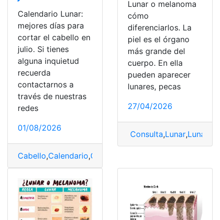
Lunar o melanoma
Calendario Lunar:
cómo
mejores días para
diferenciarlos. La
cortar el cabello en
piel es el órgano
julio. Si tienes
más grande del
alguna inquietud
cuerpo. En ella
recuerda
pueden aparecer
contactarnos a
lunares, pecas
través de nuestras
27/04/2026
redes
01/08/2026
Consulta
,
Lunar
,
Lunar o
Cabello
,
Calendario
,
Corte
,
Julio
,
Lunar