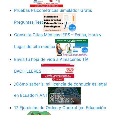
Pruebas Psicométricas Simulador Gratis
Preguntas Test
Consulta Citas Médicas IESS – Fecha, Hora y
Lugar de cita médica
Envía tu hoja de vida a Almacenes TÍA
BACHILLERES
¿Cómo saber si mi licencia de conducir es legal
en Ecuador? ANT
17 Ejercicios de Orden y Control (en Educación