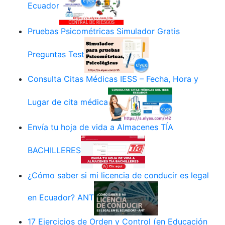
Ecuador
Pruebas Psicométricas Simulador Gratis
Preguntas Test
Consulta Citas Médicas IESS – Fecha, Hora y
Lugar de cita médica
Envía tu hoja de vida a Almacenes TÍA
BACHILLERES
¿Cómo saber si mi licencia de conducir es legal
en Ecuador? ANT
17 Ejercicios de Orden y Control (en Educación