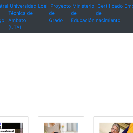
tral
Universidad
Loei
Proyecto
Ministerio
Certificado
Emp
Técnica de
de
de
de
go
Ambato
Grado
Educación
nacimiento
(UTA)