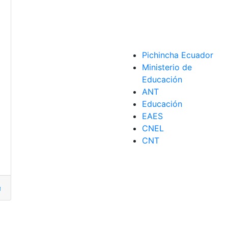
a
Pichincha Ecuador
Ministerio de
Intereses
,
ISD
,
Pagos
,
Servicio Rentas Internas
,
SRI
,
Tarjetas
,
Tra
Educación
ANT
o
Educación
EAES
CNEL
CNT
rmo Lasso
,
Impuesto a la salida de divisas
,
Impuestos
,
ISD
,
Red