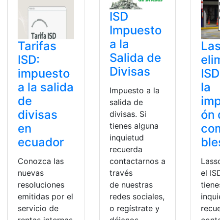
ISD
Impuesto
a la
Tarifas
La
Salida de
ISD:
eli
Divisas
impuesto
ISD
a la salida
la
Impuesto a la
de
imp
salida de
divisas
ón 
divisas. Si
tienes alguna
en
co
inquietud
ecuador
ble
recuerda
contactarnos a
Conozca las
Lass
través
nuevas
el IS
de nuestras
resoluciones
tiene
redes sociales,
emitidas por el
inqu
o regístrate y
servicio de
recu
déjanos
rentas internas
cont