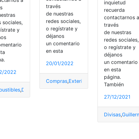
inquietud
través
és
recuerda
de nuestras
uestras
contactarnos 
redes sociales,
 sociales,
través
o regístrate y
ístrate y
de nuestras
déjanos
nos
redes sociales,
un comentario
omentario
uesto a la Renta
,
Impuesto a la salida de divisas
,
Impuestos
,
o regístrate y
en esta
sta
déjanos
na.
un comentari
20/01/2022
en esta
2/2022
página.
Compras
,
Exterior
,
ISD
,
Pagar
,
Retiro
También
ustibles
,
Decreto
,
eliminar
,
estado
,
ISD
,
SRI
,
tributo
27/12/2021
Divisas
,
Guille