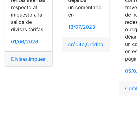
un comentario
respecto al
trav
en
impuesto a la
de n
salida de
redes
18/07/2023
divisas tarifas
o reg
déja
01/06/2026
un c
crédito
,
Crédito tributario
,
Imp
en e
pági
Divisas
,
Impuesto
,
ISD
,
Salidas
,
Tarifas
05/0
Comb