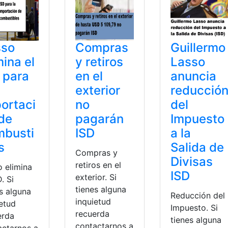
sso
Compras
Guillermo
mina el
y retiros
Lasso
 para
en el
anuncia
exterior
reducció
ortaci
no
del
de
pagarán
Impuesto
mbusti
ISD
a la
s
Salida de
Compras y
Divisas
retiros en el
o elimina
ISD
exterior. Si
D. Si
tienes alguna
s alguna
Reducción del
inquietud
ietud
Impuesto. Si
recuerda
erda
tienes alguna
contactarnos a
actarnos a