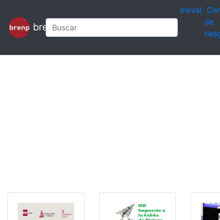
Ineval
Cen
de
brenp
ries