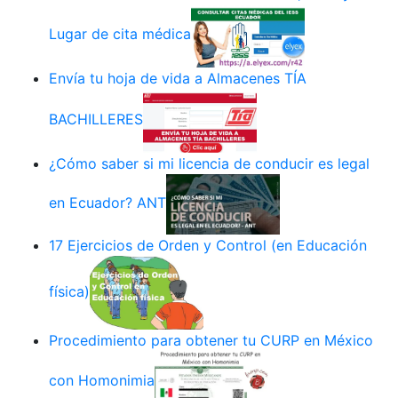
Lugar de cita médica
Envía tu hoja de vida a Almacenes TÍA
BACHILLERES
¿Cómo saber si mi licencia de conducir es legal
en Ecuador? ANT
17 Ejercicios de Orden y Control (en Educación
física)
Procedimiento para obtener tu CURP en México
con Homonimia